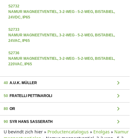
S2732
NAMUR MAGNEETVENTIEL, 3-2-WEG - 5-2-WEG, BISTABIEL,
24VDC, IP65
S2733
NAMUR MAGNEETVENTIEL, 3-2-WEG - 5-2-WEG, BISTABIEL,
24VAC, IP65
S2736
NAMUR MAGNEETVENTIEL, 3-2-WEG - 5-2-WEG, BISTABIEL,
220VAC, IP65
chevron_right
40
A.U.K. MÜLLER
chevron_right
50
FRATELLI PETTINAROLI
chevron_right
80
OR
chevron_right
90
SYR HANS SASSERATH
U bevindt zich hier »
Productencatalogus
»
Enolgas
»
Namur