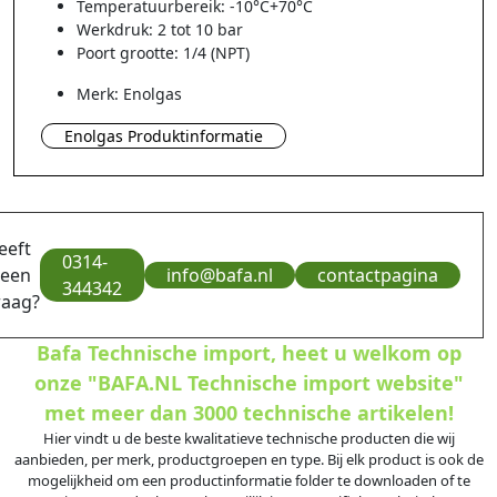
Temperatuurbereik: -10°C+70°C
Werkdruk: 2 tot 10 bar
Poort grootte: 1/4 (NPT)
Merk: Enolgas
Enolgas Produktinformatie
eeft
0314-
 een
info@bafa.nl
contactpagina
344342
raag?
Bafa Technische import, heet u welkom op
onze "BAFA.NL Technische import website"
met meer dan 3000 technische artikelen!
Hier vindt u de beste kwalitatieve technische producten die wij
aanbieden, per merk, productgroepen en type. Bij elk product is ook de
mogelijkheid om een productinformatie folder te downloaden of te