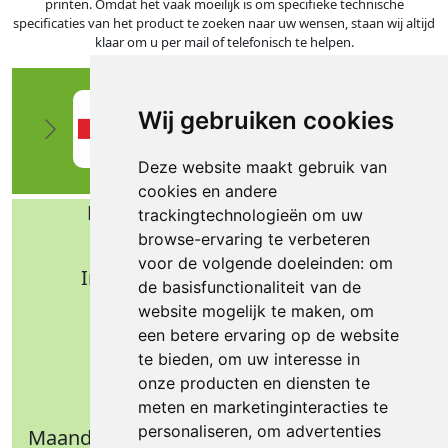
printen. Omdat het vaak moeilijk is om specifieke technische
specificaties van het product te zoeken naar uw wensen, staan wij altijd
klaar om u per mail of telefonisch te helpen.
Wij gebruiken cookies
Deze website maakt gebruik van
cookies en andere
Bafa b.v. Technische import
trackingtechnologieën om uw
browse-ervaring te verbeteren
Nijverheidsweg 11
voor de volgende doeleinden:
om
Industrieterrein Verheulsweide
de basisfunctionaliteit van de
7005 AS Doetinchem
website mogelijk te maken
,
om
Tel.: +31 (0)314 344 342
een betere ervaring op de website
te bieden
,
om uw interesse in
Email: info@bafa.nl
onze producten en diensten te
Openingstijden
meten en marketinginteracties te
personaliseren
,
om advertenties
Maandag t/m donderdag: 09.00 - 16.30 uur