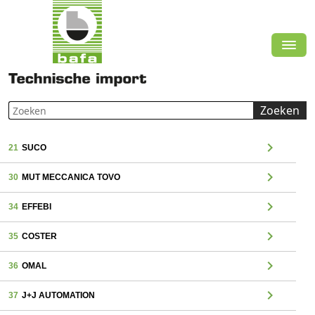
Zoeken
chevron_right
21
SUCO
chevron_right
30
MUT MECCANICA TOVO
chevron_right
34
EFFEBI
chevron_right
35
COSTER
chevron_right
36
OMAL
chevron_right
37
J+J AUTOMATION