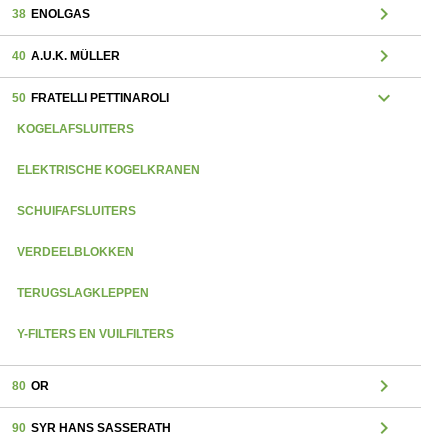
chevron_right
38
ENOLGAS
chevron_right
40
A.U.K. MÜLLER
expand_more
50
FRATELLI PETTINAROLI
KOGELAFSLUITERS
ELEKTRISCHE KOGELKRANEN
SCHUIFAFSLUITERS
VERDEELBLOKKEN
TERUGSLAGKLEPPEN
Y-FILTERS EN VUILFILTERS
chevron_right
80
OR
chevron_right
90
SYR HANS SASSERATH