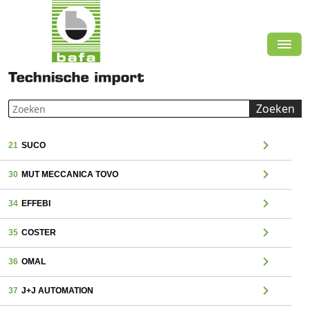
Zoeken
chevron_right
21
SUCO
chevron_right
30
MUT MECCANICA TOVO
chevron_right
34
EFFEBI
chevron_right
35
COSTER
chevron_right
36
OMAL
chevron_right
37
J+J AUTOMATION