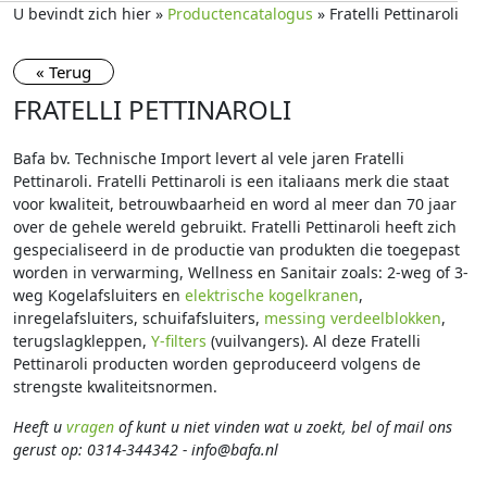
U bevindt zich hier »
Productencatalogus
» Fratelli Pettinaroli
« Terug
FRATELLI PETTINAROLI
Bafa bv. Technische Import levert al vele jaren Fratelli
Pettinaroli. Fratelli Pettinaroli is een italiaans merk die staat
voor kwaliteit, betrouwbaarheid en word al meer dan 70 jaar
over de gehele wereld gebruikt. Fratelli Pettinaroli heeft zich
gespecialiseerd in de productie van produkten die toegepast
worden in verwarming, Wellness en Sanitair zoals: 2-weg of 3-
weg Kogelafsluiters en
elektrische kogelkranen
,
inregelafsluiters, schuifafsluiters,
messing verdeelblokken
,
terugslagkleppen,
Y-filters
(vuilvangers). Al deze Fratelli
Pettinaroli producten worden geproduceerd volgens de
strengste kwaliteitsnormen.
Heeft u
vragen
of kunt u niet vinden wat u zoekt, bel of mail ons
gerust op: 0314-344342 - info@bafa.nl