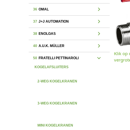
chevron_right
36
OMAL
chevron_right
37
J+J AUTOMATION
chevron_right
38
ENOLGAS
chevron_right
40
A.U.K. MÜLLER
Klik op
expand_more
50
FRATELLI PETTINAROLI
vergrot
KOGELAFSLUITERS
2-WEG KOGELKRANEN
3-WEG KOGELKRANEN
MINI KOGELKRANEN