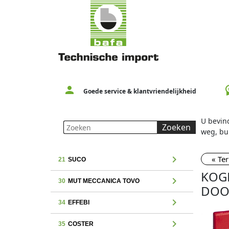
person
workspac
Goede service & klantvriendelijkheid
U bevind
Zoeken
weg, bu
chevron_right
« Te
21
SUCO
KOG
chevron_right
30
MUT MECCANICA TOVO
DOO
chevron_right
34
EFFEBI
chevron_right
35
COSTER