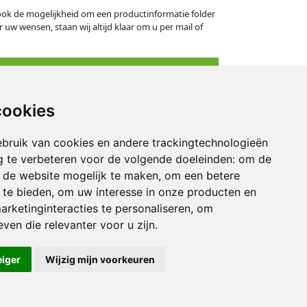
s ook de mogelijkheid om een productinformatie folder
 uw wensen, staan wij altijd klaar om u per mail of
cookies
eningstijden
bruik van cookies en andere trackingtechnologieën
derdag: 09.00 - 16.30 uur
 te verbeteren voor de volgende doeleinden:
om de
: 09.00 - 14.30 uur
an de website mogelijk te maken
,
om een betere
 te bieden
,
om uw interesse in onze producten en
kend: gesloten
arketinginteracties te personaliseren
,
om
ven die relevanter voor u zijn
.
eiger
Wijzig mijn voorkeuren
© BAFA 2026
Ontwikkeling: DIMA.