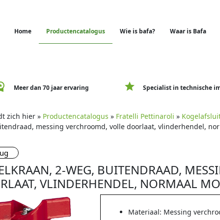
Home
Productencatalogus
Wie is bafa?
Waar is Bafa
e_premium
star
Meer dan 70 jaar ervaring
Specialist in technische i
t zich hier »
Productencatalogus
»
Fratelli Pettinaroli
»
Kogelafslui
itendraad, messing verchroomd, volle doorlaat, vlinderhendel, n
rug
ELKRAAN, 2-WEG, BUITENDRAAD, MESS
RLAAT, VLINDERHENDEL, NORMAAL M
Materiaal: Messing verchr