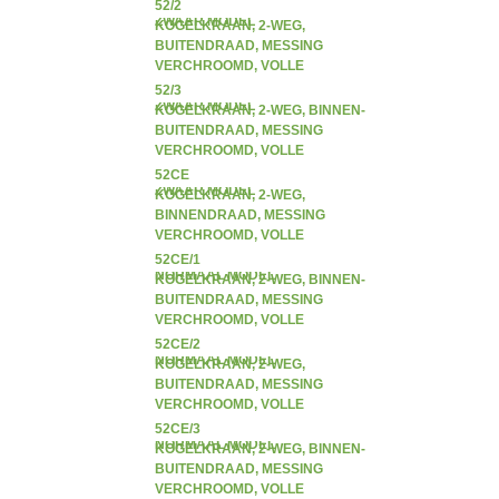
DOORLAAT, VLINDERHENDEL,
52/2
ZWAAR MODEL
KOGELKRAAN, 2-WEG,
BUITENDRAAD, MESSING
VERCHROOMD, VOLLE
DOORLAAT, VLINDERHENDEL,
52/3
ZWAAR MODEL
KOGELKRAAN, 2-WEG, BINNEN-
BUITENDRAAD, MESSING
VERCHROOMD, VOLLE
DOORLAAT, VLINDERHENDEL,
52CE
ZWAAR MODEL
KOGELKRAAN, 2-WEG,
BINNENDRAAD, MESSING
VERCHROOMD, VOLLE
DOORLAAT, VLINDERHENDEL,
52CE/1
NORMAAL MODEL
KOGELKRAAN, 2-WEG, BINNEN-
BUITENDRAAD, MESSING
VERCHROOMD, VOLLE
DOORLAAT, VLINDERHENDEL,
52CE/2
NORMAAL MODEL
KOGELKRAAN, 2-WEG,
BUITENDRAAD, MESSING
VERCHROOMD, VOLLE
DOORLAAT, VLINDERHENDEL,
52CE/3
NORMAAL MODEL
KOGELKRAAN, 2-WEG, BINNEN-
BUITENDRAAD, MESSING
VERCHROOMD, VOLLE