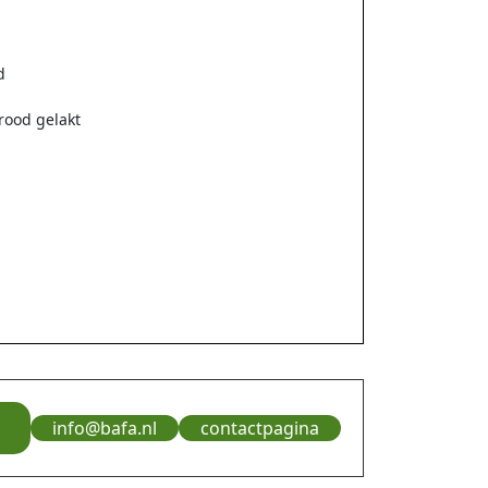
d
rood gelakt
info@bafa.nl
contactpagina