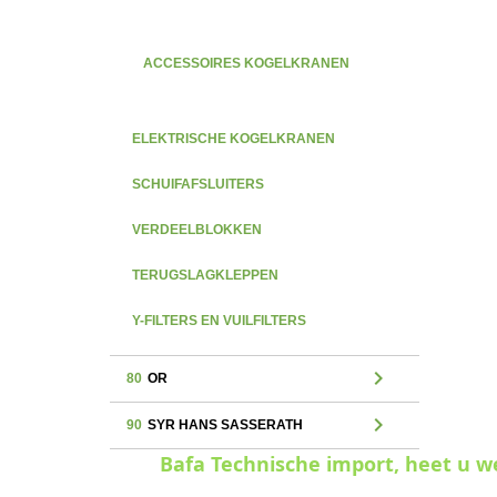
ACCESSOIRES KOGELKRANEN
ELEKTRISCHE KOGELKRANEN
SCHUIFAFSLUITERS
VERDEELBLOKKEN
TERUGSLAGKLEPPEN
Y-FILTERS EN VUILFILTERS
chevron_right
80
OR
chevron_right
90
SYR HANS SASSERATH
Bafa Technische import, heet u 