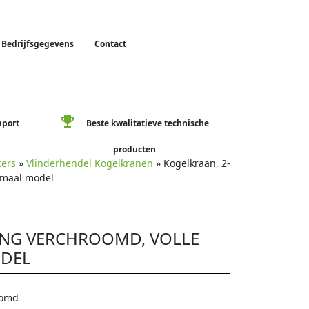
Bedrijfsgegevens
Contact
emoji_events
mport
Beste kwalitatieve technische
producten
ters
»
Vlinderhendel Kogelkranen
» Kogelkraan, 2-
ormaal model
ING VERCHROOMD, VOLLE
ODEL
oomd