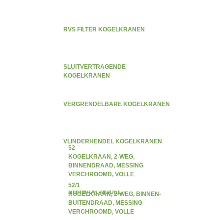
RVS FILTER KOGELKRANEN
SLUITVERTRAGENDE
KOGELKRANEN
VERGRENDELBARE KOGELKRANEN
VLINDERHENDEL KOGELKRANEN
52
KOGELKRAAN, 2-WEG,
BINNENDRAAD, MESSING
VERCHROOMD, VOLLE
DOORLAAT, VLINDERHENDEL,
52/1
NORMAAL MODEL
KOGELKRAAN, 2-WEG, BINNEN-
BUITENDRAAD, MESSING
VERCHROOMD, VOLLE