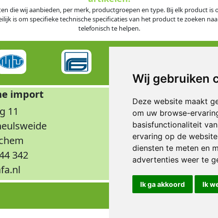
ten die wij aanbieden, per merk, productgroepen en type. Bij elk product i
jk is om specifieke technische specificaties van het product te zoeken naar
telefonisch te helpen.
Wij gebruiken 
he import
Op
Deze website maakt ge
g 11
Maandag t/m don
om uw browse-ervaring
rheulsweide
Vrijdag
basisfunctionaliteit v
ervaring op de website
nchem
Wee
diensten te meten en m
344 342
advertenties weer te ge
fa.nl
Ik ga akkoord
Ik w