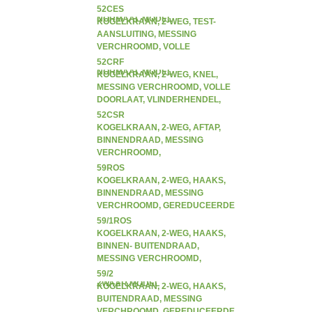
DOORLAAT, VLINDERHENDEL,
52CES
NORMAAL MODEL
KOGELKRAAN, 2-WEG, TEST-
AANSLUITING, MESSING
VERCHROOMD, VOLLE
DOORLAAT, VLINDERHENDEL,
52CRF
NORMAAL MODEL
KOGELKRAAN, 2-WEG, KNEL,
MESSING VERCHROOMD, VOLLE
DOORLAAT, VLINDERHENDEL,
ZWAAR MODEL
52CSR
KOGELKRAAN, 2-WEG, AFTAP,
BINNENDRAAD, MESSING
VERCHROOMD,
VLINDERHENDEL, ZWAAR MODEL
59ROS
KOGELKRAAN, 2-WEG, HAAKS,
BINNENDRAAD, MESSING
VERCHROOMD, GEREDUCEERDE
DOORLAAT, ZWAAR MODEL
59/1ROS
KOGELKRAAN, 2-WEG, HAAKS,
BINNEN- BUITENDRAAD,
MESSING VERCHROOMD,
GEREDUCEERDE DOORLAAT,
59/2
ZWAAR MODEL
KOGELKRAAN, 2-WEG, HAAKS,
BUITENDRAAD, MESSING
VERCHROOMD, GEREDUCEERDE