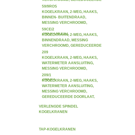
DOORLAAT, ZWAAR MODEL
59/9ROS
KOGELKRAAN, 2-WEG, HAAKS,
BINNEN- BUITENDRAAD,
MESSING VERCHROOMD,
GEREDUCEERDE DOORLAAT,
59CE/2
ZWAAR MODEL
KOGELKRAAN, 2-WEG, HAAKS,
BINNENDRAAD, MESSING
VERCHROOMD, GEREDUCEERDE
DOORLAAT, TESTPLUG, ZWAAR
209
KOGELKRAAN, 2-WEG, HAAKS,
WATERMETER AANSLUITING,
MESSING VERCHROOMD,
GEREDUCEERDE DOORLAAT,
209/1
ZWAAR
KOGELKRAAN, 2-WEG, HAAKS,
WATERMETER AANSLUITING,
MESSING VERCHROOMD,
GEREDUCEERDE DOORLAAT,
ZWAAR
VERLENGDE SPINDEL
KOGELKRANEN
TAP-KOGELKRANEN