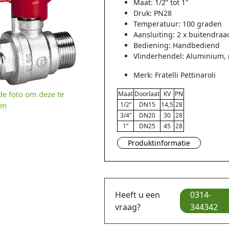
Maat: 1/2” tot 1"
Druk: PN28
Temperatuur: 100 graden
Aansluiting: 2 x buitendraa
Bediening: Handbediend
Vlinderhendel: Aluminium, 
Merk: Fratelli Pettinaroli
 de foto om deze te
Maat
Doorlaat
KV
PN
1/2”
DN15
14,5
28
en
3/4”
DN20
30
28
1”
DN25
45
28
Produktinformatie
Heeft u een
0314-
vraag?
344342