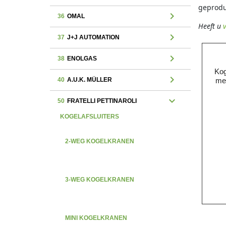
geprodu
chevron_right
36
OMAL
Heeft u
chevron_right
37
J+J AUTOMATION
chevron_right
38
ENOLGAS
Kog
chevron_right
40
A.U.K. MÜLLER
me
expand_more
50
FRATELLI PETTINAROLI
KOGELAFSLUITERS
2-WEG KOGELKRANEN
3-WEG KOGELKRANEN
MINI KOGELKRANEN