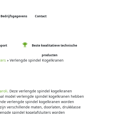
Bedrijfsgegevens
Contact
emoji_events
mport
Beste kwalitatieve technische
producten
ters
» Verlengde spindel Kogelkranen
aroli
. Deze verlengde spindel kogelkranen
aal model verlengde spindel kogelkranen hebben
oomde verlengde spindel kogelkranen worden
 zijn verschillende maten, doorlaten, drukklasse
lengde spindel kogelafsluiters worden