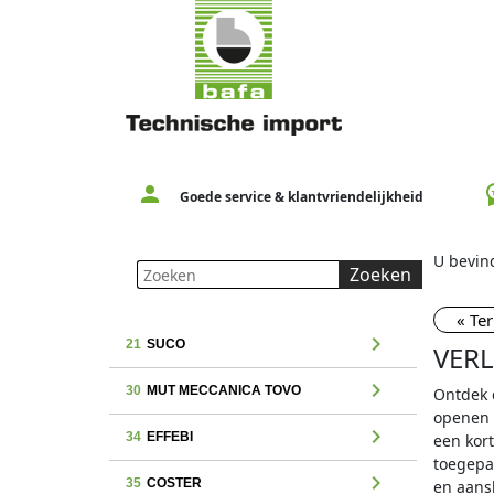
person
workspac
Goede service & klantvriendelijkheid
U bevind
Zoeken
« Te
chevron_right
21
SUCO
VER
chevron_right
30
MUT MECCANICA TOVO
Ontdek 
openen 
chevron_right
34
EFFEBI
een kor
toegepas
chevron_right
35
COSTER
en aans