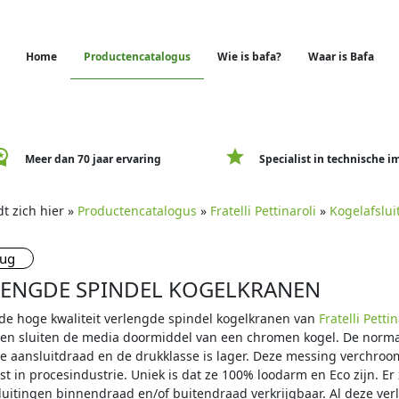
Home
Productencatalogus
Wie is bafa?
Waar is Bafa
e_premium
star
Meer dan 70 jaar ervaring
Specialist in technische i
t zich hier »
Productencatalogus
»
Fratelli Pettinaroli
»
Kogelafslui
rug
LENGDE SPINDEL KOGELKRANEN
de hoge kwaliteit verlengde spindel kogelkranen van
Fratelli Pettin
en sluiten de media doormiddel van een chromen kogel. De norm
te aansluitdraad en de drukklasse is lager. Deze messing verchr
t in procesindustrie. Uniek is dat ze 100% loodarm en Eco zijn. Er
luitingen binnendraad en/of buitendraad verkrijgbaar. Al deze ver