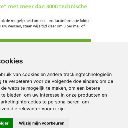
te" met meer dan 3000 technische
s ook de mogelijkheid om een productinformatie folder
 uw wensen, staan wij altijd klaar om u per mail of
cookies
eningstijden
bruik van cookies en andere trackingtechnologieën
derdag: 09.00 - 16.30 uur
 te verbeteren voor de volgende doeleinden:
om de
: 09.00 - 14.30 uur
an de website mogelijk te maken
,
om een betere
 te bieden
,
om uw interesse in onze producten en
kend: gesloten
arketinginteracties te personaliseren
,
om
ven die relevanter voor u zijn
.
eiger
Wijzig mijn voorkeuren