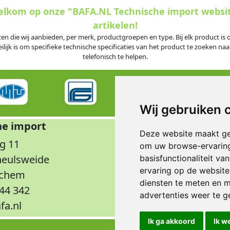
welkom op onze "BAFA.NL Technische import websi
artikelen!
ten die wij aanbieden, per merk, productgroepen en type. Bij elk product i
jk is om specifieke technische specificaties van het product te zoeken naar
telefonisch te helpen.
Wij gebruiken 
he import
Op
Deze website maakt ge
g 11
Maandag t/m don
om uw browse-ervaring
rheulsweide
Vrijdag
basisfunctionaliteit v
ervaring op de website
nchem
Wee
diensten te meten en m
344 342
advertenties weer te ge
fa.nl
Ik ga akkoord
Ik w