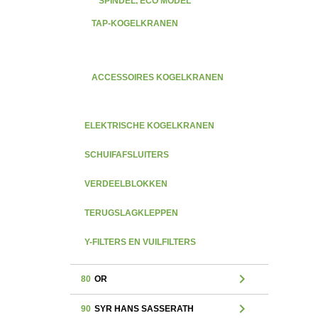
SPINDEL, ECO MODEL
TAP-KOGELKRANEN
ACCESSOIRES KOGELKRANEN
ELEKTRISCHE KOGELKRANEN
SCHUIFAFSLUITERS
VERDEELBLOKKEN
TERUGSLAGKLEPPEN
Y-FILTERS EN VUILFILTERS
chevron_right
80
OR
chevron_right
90
SYR HANS SASSERATH