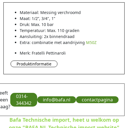
Materiaal: Messing verchroomd
Maat: 1/2”, 3/4", 1”
Druk: Max. 10 bar
Temperatuur: Max. 110 graden
Aansluiting: 2x binnendraad
Extra: combinatie met aandrijving
M50Z
Merk: Fratelli Pettinaroli
Produktinformatie
eeft
0314-
 een
info@bafa.nl
contactpagina
344342
raag?
Bafa Technische import, heet u welkom op
onze "BAFA.NL Technische import website"