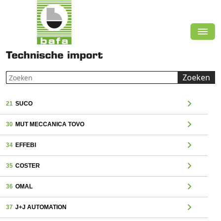
Zoeken
chevron_right
21
SUCO
chevron_right
30
MUT MECCANICA TOVO
chevron_right
34
EFFEBI
chevron_right
35
COSTER
chevron_right
36
OMAL
chevron_right
37
J+J AUTOMATION