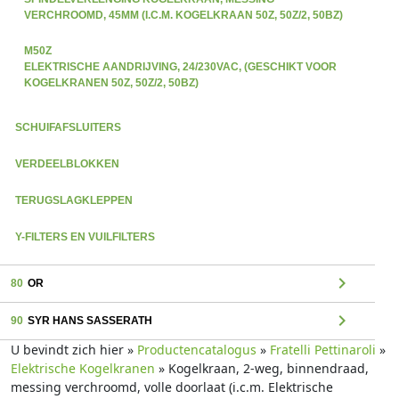
VERCHROOMD, 45MM (I.C.M. KOGELKRAAN 50Z, 50Z/2, 50BZ)
M50Z
ELEKTRISCHE AANDRIJVING, 24/230VAC, (GESCHIKT VOOR
KOGELKRANEN 50Z, 50Z/2, 50BZ)
SCHUIFAFSLUITERS
VERDEELBLOKKEN
TERUGSLAGKLEPPEN
Y-FILTERS EN VUILFILTERS
chevron_right
80
OR
chevron_right
90
SYR HANS SASSERATH
U bevindt zich hier »
Productencatalogus
»
Fratelli Pettinaroli
»
Elektrische Kogelkranen
» Kogelkraan, 2-weg, binnendraad,
messing verchroomd, volle doorlaat (i.c.m. Elektrische