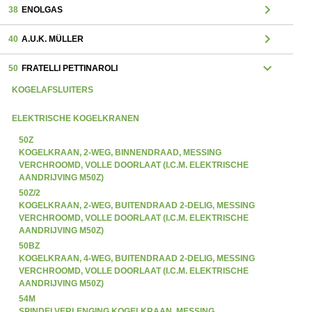
chevron_right
38
ENOLGAS
chevron_right
40
A.U.K. MÜLLER
expand_more
50
FRATELLI PETTINAROLI
KOGELAFSLUITERS
ELEKTRISCHE KOGELKRANEN
50Z
KOGELKRAAN, 2-WEG, BINNENDRAAD, MESSING
VERCHROOMD, VOLLE DOORLAAT (I.C.M. ELEKTRISCHE
AANDRIJVING M50Z)
50Z/2
KOGELKRAAN, 2-WEG, BUITENDRAAD 2-DELIG, MESSING
VERCHROOMD, VOLLE DOORLAAT (I.C.M. ELEKTRISCHE
AANDRIJVING M50Z)
50BZ
KOGELKRAAN, 4-WEG, BUITENDRAAD 2-DELIG, MESSING
VERCHROOMD, VOLLE DOORLAAT (I.C.M. ELEKTRISCHE
AANDRIJVING M50Z)
54M
SPINDELVERLENGING KOGELKRAAN, MESSING