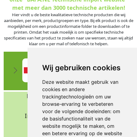
met meer dan 3000 technische artikelen!
Hier vindt u de beste kwalitatieve technische producten die wij
aanbieden, per merk, productgroepen en type. Bij elk product is ook de
mogelijkheid om een productinformatie folder te downloaden of te
printen. Omdat het vaak moeilijk is om specifieke technische
specificaties van het product te zoeken naar uw wensen, staan wij altijd
klaar om u per mail of telefonisch te helpen.
Wij gebruiken cookies
Deze website maakt gebruik van
cookies en andere
Bafa b.v. Technische import
trackingtechnologieën om uw
browse-ervaring te verbeteren
Nijverheidsweg 11
voor de volgende doeleinden:
om
Industrieterrein Verheulsweide
de basisfunctionaliteit van de
7005 AS Doetinchem
website mogelijk te maken
,
om
Tel.: +31 (0)314 344 342
een betere ervaring op de website