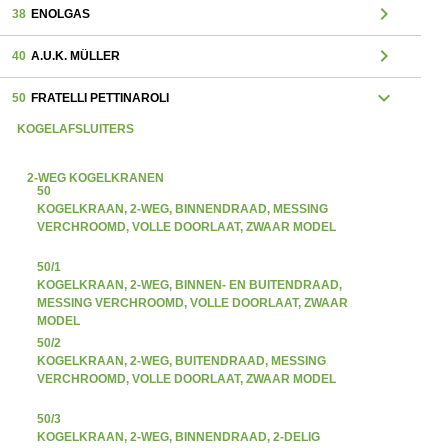
chevron_right
38
ENOLGAS
chevron_right
40
A.U.K. MÜLLER
expand_more
50
FRATELLI PETTINAROLI
KOGELAFSLUITERS
2-WEG KOGELKRANEN
50
KOGELKRAAN, 2-WEG, BINNENDRAAD, MESSING
VERCHROOMD, VOLLE DOORLAAT, ZWAAR MODEL
50/1
KOGELKRAAN, 2-WEG, BINNEN- EN BUITENDRAAD,
MESSING VERCHROOMD, VOLLE DOORLAAT, ZWAAR
MODEL
50/2
KOGELKRAAN, 2-WEG, BUITENDRAAD, MESSING
VERCHROOMD, VOLLE DOORLAAT, ZWAAR MODEL
50/3
KOGELKRAAN, 2-WEG, BINNENDRAAD, 2-DELIG