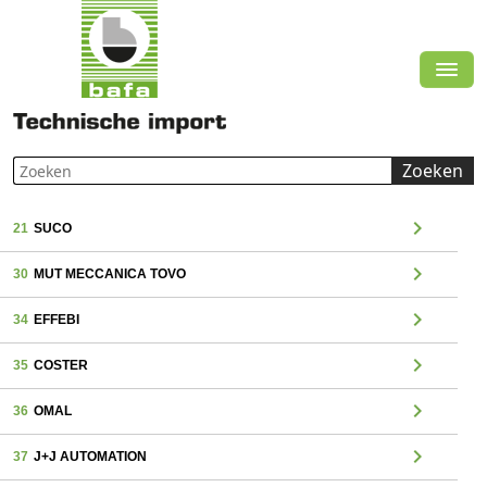
Zoeken
chevron_right
21
SUCO
chevron_right
30
MUT MECCANICA TOVO
chevron_right
34
EFFEBI
chevron_right
35
COSTER
chevron_right
36
OMAL
chevron_right
37
J+J AUTOMATION