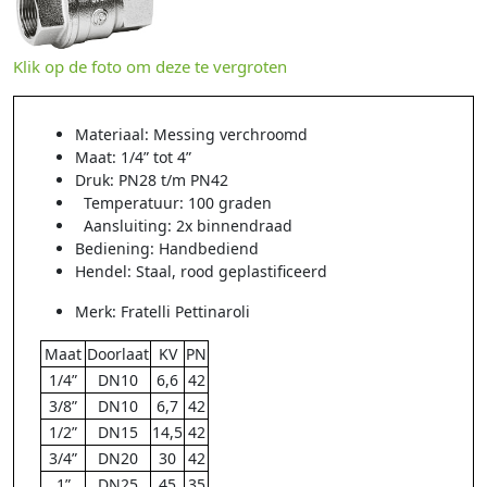
Klik op de foto om deze te vergroten
Materiaal: Messing verchroomd
Maat: 1/4” tot 4”
Druk: PN28 t/m PN42
Temperatuur: 100 graden
Aansluiting: 2x binnendraad
Bediening: Handbediend
Hendel: Staal, rood geplastificeerd
Merk: Fratelli Pettinaroli
Maat
Doorlaat
KV
PN
1/4”
DN10
6,6
42
3/8”
DN10
6,7
42
1/2”
DN15
14,5
42
3/4”
DN20
30
42
1”
DN25
45
35