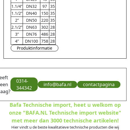
1.1/4”
DN32
97
35
1.1/2”
DN40
150
35
2”
DN50
220
35
2.1/2”
DN63
302
28
3”
DN76
486
28
4”
DN100
758
28
Produktinformatie
eeft
0314-
 een
info@bafa.nl
contactpagina
344342
raag?
Bafa Technische import, heet u welkom op
onze "BAFA.NL Technische import website"
met meer dan 3000 technische artikelen!
Hier vindt u de beste kwalitatieve technische producten die wij