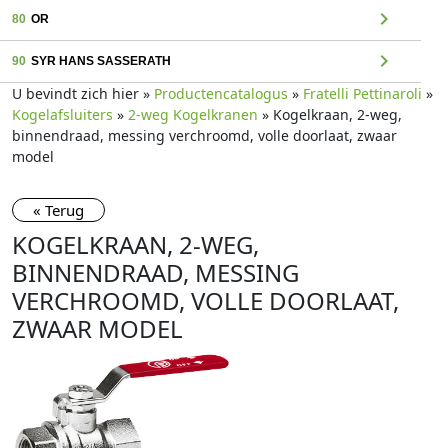
chevron_right
80
OR
chevron_right
90
SYR HANS SASSERATH
U bevindt zich hier »
Productencatalogus
»
Fratelli Pettinaroli
»
Kogelafsluiters
»
2-weg Kogelkranen
» Kogelkraan, 2-weg,
binnendraad, messing verchroomd, volle doorlaat, zwaar
model
« Terug
KOGELKRAAN, 2-WEG,
BINNENDRAAD, MESSING
VERCHROOMD, VOLLE DOORLAAT,
ZWAAR MODEL