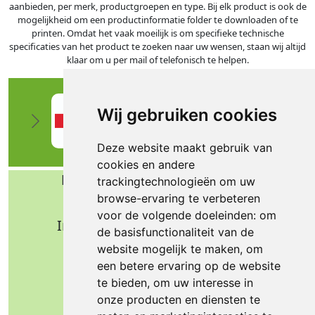
aanbieden, per merk, productgroepen en type. Bij elk product is ook de
mogelijkheid om een productinformatie folder te downloaden of te
printen. Omdat het vaak moeilijk is om specifieke technische
specificaties van het product te zoeken naar uw wensen, staan wij altijd
klaar om u per mail of telefonisch te helpen.
Wij gebruiken cookies
Deze website maakt gebruik van
cookies en andere
Bafa b.v. Technische import
trackingtechnologieën om uw
browse-ervaring te verbeteren
Nijverheidsweg 11
voor de volgende doeleinden:
om
Industrieterrein Verheulsweide
de basisfunctionaliteit van de
7005 AS Doetinchem
website mogelijk te maken
,
om
Tel.: +31 (0)314 344 342
een betere ervaring op de website
te bieden
,
om uw interesse in
Email: info@bafa.nl
onze producten en diensten te
Openingstijden