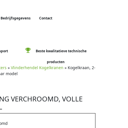
Bedrijfsgegevens
Contact
emoji_events
mport
Beste kwalitatieve technische
producten
ters
»
Vlinderhendel Kogelkranen
» Kogelkraan, 2-
aar model
ING VERCHROOMD, VOLLE
L
oomd