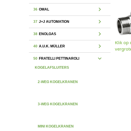
chevron_right
36
OMAL
chevron_right
37
J+J AUTOMATION
chevron_right
38
ENOLGAS
Klik op
chevron_right
40
A.U.K. MÜLLER
vergrot
expand_more
50
FRATELLI PETTINAROLI
KOGELAFSLUITERS
2-WEG KOGELKRANEN
3-WEG KOGELKRANEN
MINI KOGELKRANEN