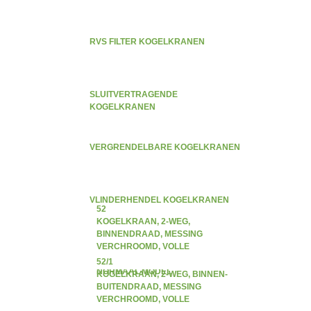
RVS FILTER KOGELKRANEN
SLUITVERTRAGENDE
KOGELKRANEN
VERGRENDELBARE KOGELKRANEN
VLINDERHENDEL KOGELKRANEN
52
KOGELKRAAN, 2-WEG,
BINNENDRAAD, MESSING
VERCHROOMD, VOLLE
DOORLAAT, VLINDERHENDEL,
52/1
NORMAAL MODEL
KOGELKRAAN, 2-WEG, BINNEN-
BUITENDRAAD, MESSING
VERCHROOMD, VOLLE