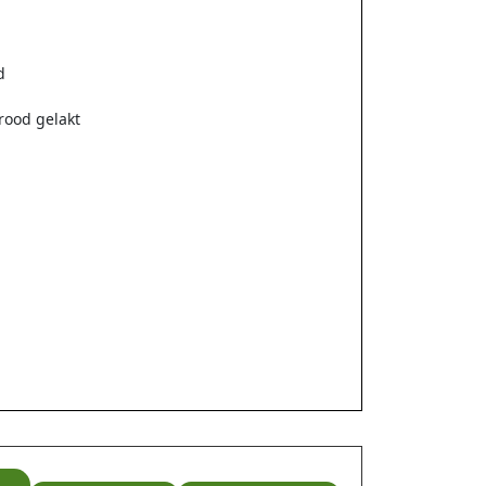
d
rood gelakt