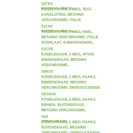
DOORLAAT, VLINDERHENDEL,
52CES
NORMAAL MODEL
KOGELKRAAN, 2-WEG, TEST-
AANSLUITING, MESSING
VERCHROOMD, VOLLE
DOORLAAT, VLINDERHENDEL,
52CRF
NORMAAL MODEL
KOGELKRAAN, 2-WEG, KNEL,
MESSING VERCHROOMD, VOLLE
DOORLAAT, VLINDERHENDEL,
ZWAAR MODEL
52CSR
KOGELKRAAN, 2-WEG, AFTAP,
BINNENDRAAD, MESSING
VERCHROOMD,
VLINDERHENDEL, ZWAAR MODEL
59ROS
KOGELKRAAN, 2-WEG, HAAKS,
BINNENDRAAD, MESSING
VERCHROOMD, GEREDUCEERDE
DOORLAAT, ZWAAR MODEL
59/1ROS
KOGELKRAAN, 2-WEG, HAAKS,
BINNEN- BUITENDRAAD,
MESSING VERCHROOMD,
GEREDUCEERDE DOORLAAT,
59/2
ZWAAR MODEL
KOGELKRAAN, 2-WEG, HAAKS,
BUITENDRAAD, MESSING
VERCHROOMD, GEREDUCEERDE