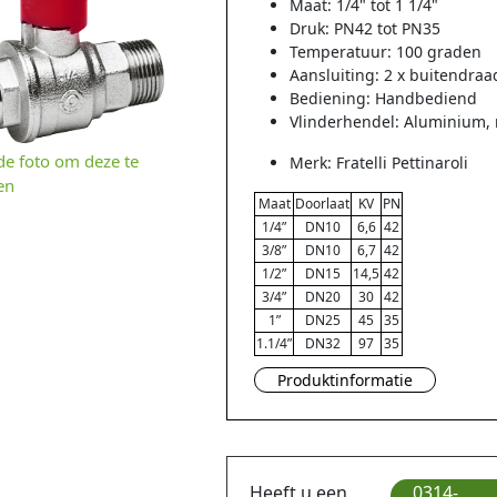
Maat: 1/4" tot 1 1/4"
Druk: PN42 tot PN35
Temperatuur: 100 graden
Aansluiting: 2 x buitendraa
Bediening: Handbediend
Vlinderhendel: Aluminium, 
 de foto om deze te
Merk: Fratelli Pettinaroli
en
Maat
Doorlaat
KV
PN
1/4”
DN10
6,6
42
3/8”
DN10
6,7
42
1/2”
DN15
14,5
42
3/4”
DN20
30
42
1”
DN25
45
35
1.1/4”
DN32
97
35
Produktinformatie
Heeft u een
0314-