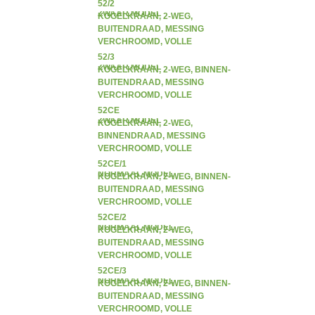
DOORLAAT, VLINDERHENDEL,
52/2
ZWAAR MODEL
KOGELKRAAN, 2-WEG,
BUITENDRAAD, MESSING
VERCHROOMD, VOLLE
DOORLAAT, VLINDERHENDEL,
52/3
ZWAAR MODEL
KOGELKRAAN, 2-WEG, BINNEN-
BUITENDRAAD, MESSING
VERCHROOMD, VOLLE
DOORLAAT, VLINDERHENDEL,
52CE
ZWAAR MODEL
KOGELKRAAN, 2-WEG,
BINNENDRAAD, MESSING
VERCHROOMD, VOLLE
DOORLAAT, VLINDERHENDEL,
52CE/1
NORMAAL MODEL
KOGELKRAAN, 2-WEG, BINNEN-
BUITENDRAAD, MESSING
VERCHROOMD, VOLLE
DOORLAAT, VLINDERHENDEL,
52CE/2
NORMAAL MODEL
KOGELKRAAN, 2-WEG,
BUITENDRAAD, MESSING
VERCHROOMD, VOLLE
DOORLAAT, VLINDERHENDEL,
52CE/3
NORMAAL MODEL
KOGELKRAAN, 2-WEG, BINNEN-
BUITENDRAAD, MESSING
VERCHROOMD, VOLLE