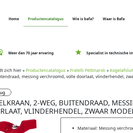
Home
Productencatalogus
Wie is bafa?
Waar is Bafa
e_premium
star
Meer dan 70 jaar ervaring
Specialist in technische i
t zich hier »
Productencatalogus
»
Fratelli Pettinaroli
»
Kogelafslui
itendraad, messing verchroomd, volle doorlaat, vlinderhendel, zw
rug
ELKRAAN, 2-WEG, BUITENDRAAD, MESS
RLAAT, VLINDERHENDEL, ZWAAR MODE
Materiaal: Messing verchr