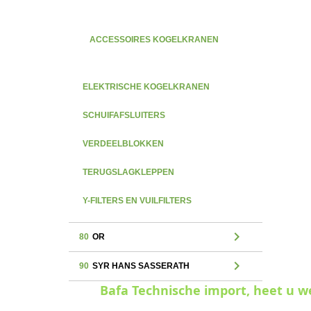
ACCESSOIRES KOGELKRANEN
ELEKTRISCHE KOGELKRANEN
SCHUIFAFSLUITERS
VERDEELBLOKKEN
TERUGSLAGKLEPPEN
Y-FILTERS EN VUILFILTERS
chevron_right
80
OR
chevron_right
90
SYR HANS SASSERATH
Bafa Technische import, heet u 