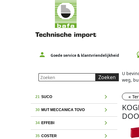
person
workspac
Goede service & klantvriendelijkheid
U bevind
Zoeken
weg, bu
chevron_right
« Te
21
SUCO
KOG
chevron_right
30
MUT MECCANICA TOVO
DOO
chevron_right
34
EFFEBI
chevron_right
35
COSTER