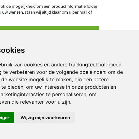
s ook de mogelijkheid om een productinformatie folder
 uw wensen, staan wij altijd klaar om u per mail of
cookies
eningstijden
bruik van cookies en andere trackingtechnologieën
derdag: 09.00 - 16.30 uur
 te verbeteren voor de volgende doeleinden:
om de
: 09.00 - 14.30 uur
an de website mogelijk te maken
,
om een betere
 te bieden
,
om uw interesse in onze producten en
kend: gesloten
arketinginteracties te personaliseren
,
om
ven die relevanter voor u zijn
.
eiger
Wijzig mijn voorkeuren
© BAFA 2026
Ontwikkeling: DIMA.