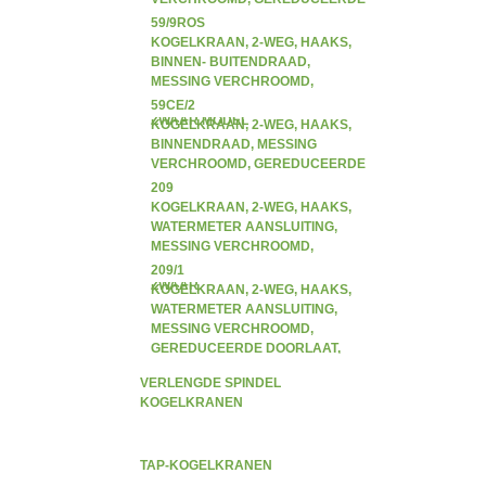
DOORLAAT, ZWAAR MODEL
59/9ROS
KOGELKRAAN, 2-WEG, HAAKS,
BINNEN- BUITENDRAAD,
MESSING VERCHROOMD,
GEREDUCEERDE DOORLAAT,
59CE/2
ZWAAR MODEL
KOGELKRAAN, 2-WEG, HAAKS,
BINNENDRAAD, MESSING
VERCHROOMD, GEREDUCEERDE
DOORLAAT, TESTPLUG, ZWAAR
209
KOGELKRAAN, 2-WEG, HAAKS,
WATERMETER AANSLUITING,
MESSING VERCHROOMD,
GEREDUCEERDE DOORLAAT,
209/1
ZWAAR
KOGELKRAAN, 2-WEG, HAAKS,
WATERMETER AANSLUITING,
MESSING VERCHROOMD,
GEREDUCEERDE DOORLAAT,
ZWAAR
VERLENGDE SPINDEL
KOGELKRANEN
TAP-KOGELKRANEN