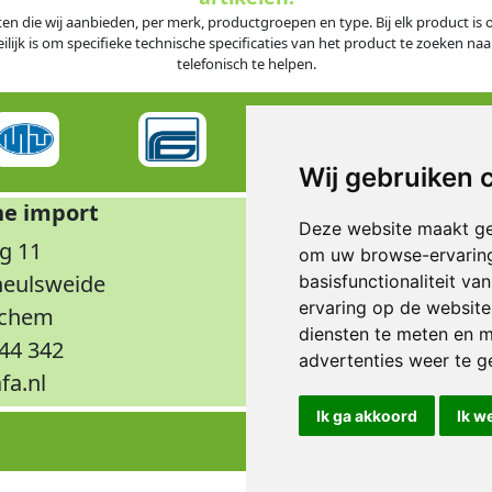
ten die wij aanbieden, per merk, productgroepen en type. Bij elk product i
jk is om specifieke technische specificaties van het product te zoeken naar
telefonisch te helpen.
Wij gebruiken 
he import
Op
Deze website maakt ge
g 11
Maandag t/m don
om uw browse-ervaring
rheulsweide
Vrijdag
basisfunctionaliteit v
ervaring op de website
nchem
Wee
diensten te meten en m
344 342
advertenties weer te ge
fa.nl
Ik ga akkoord
Ik w