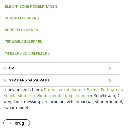
ELEKTRISCHE KOGELKRANEN
SCHUIFAFSLUITERS
VERDEELBLOKKEN
TERUGSLAGKLEPPEN
Y-FILTERS EN VUILFILTERS
chevron_right
80
OR
chevron_right
90
SYR HANS SASSERATH
U bevindt zich hier »
Productencatalogus
»
Fratelli Pettinaroli
»
Kogelafsluiters
»
Vlinderhendel Kogelkranen
» Kogelkraan, 2-
weg, knel, messing verchroomd, volle doorlaat, vlinderhendel,
zwaar model
« Terug