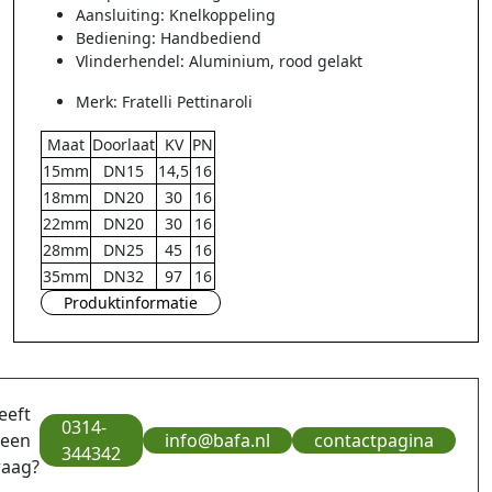
Aansluiting: Knelkoppeling
Bediening: Handbediend
Vlinderhendel: Aluminium, rood gelakt
Merk: Fratelli Pettinaroli
Maat
Doorlaat
KV
PN
15mm
DN15
14,5
16
18mm
DN20
30
16
22mm
DN20
30
16
28mm
DN25
45
16
35mm
DN32
97
16
Produktinformatie
eeft
0314-
 een
info@bafa.nl
contactpagina
344342
raag?