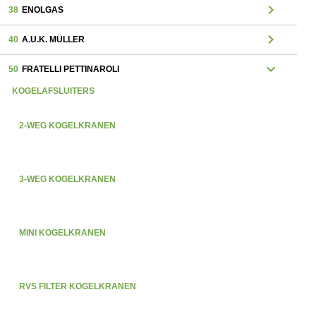
chevron_right
38
ENOLGAS
chevron_right
40
A.U.K. MÜLLER
expand_more
50
FRATELLI PETTINAROLI
KOGELAFSLUITERS
2-WEG KOGELKRANEN
3-WEG KOGELKRANEN
MINI KOGELKRANEN
RVS FILTER KOGELKRANEN