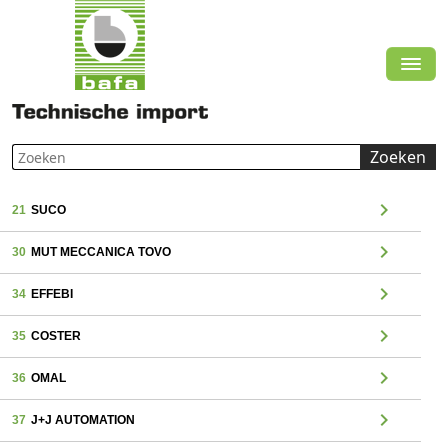
Zoeken
chevron_right
21
SUCO
chevron_right
30
MUT MECCANICA TOVO
chevron_right
34
EFFEBI
chevron_right
35
COSTER
chevron_right
36
OMAL
chevron_right
37
J+J AUTOMATION