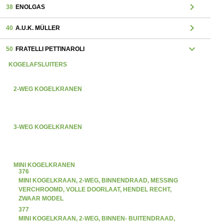
chevron_right
38
ENOLGAS
chevron_right
40
A.U.K. MÜLLER
expand_more
50
FRATELLI PETTINAROLI
KOGELAFSLUITERS
2-WEG KOGELKRANEN
3-WEG KOGELKRANEN
MINI KOGELKRANEN
376
MINI KOGELKRAAN, 2-WEG, BINNENDRAAD, MESSING
VERCHROOMD, VOLLE DOORLAAT, HENDEL RECHT,
ZWAAR MODEL
377
MINI KOGELKRAAN, 2-WEG, BINNEN- BUITENDRAAD,