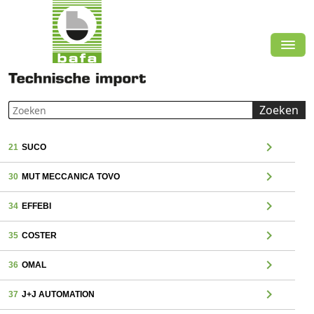
Zoeken
chevron_right
21
SUCO
chevron_right
30
MUT MECCANICA TOVO
chevron_right
34
EFFEBI
chevron_right
35
COSTER
chevron_right
36
OMAL
chevron_right
37
J+J AUTOMATION