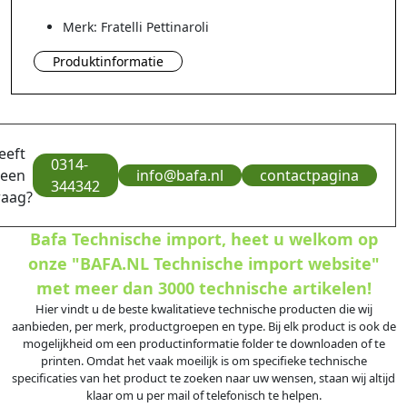
Merk: Fratelli Pettinaroli
Produktinformatie
eeft
0314-
 een
info@bafa.nl
contactpagina
344342
raag?
Bafa Technische import, heet u welkom op
onze "BAFA.NL Technische import website"
met meer dan 3000 technische artikelen!
Hier vindt u de beste kwalitatieve technische producten die wij
aanbieden, per merk, productgroepen en type. Bij elk product is ook de
mogelijkheid om een productinformatie folder te downloaden of te
printen. Omdat het vaak moeilijk is om specifieke technische
specificaties van het product te zoeken naar uw wensen, staan wij altijd
klaar om u per mail of telefonisch te helpen.