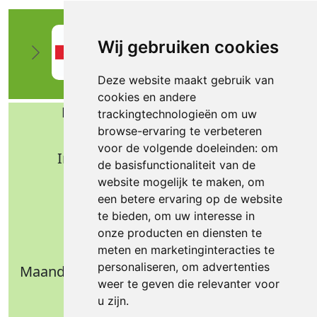
Wij gebruiken cookies
Deze website maakt gebruik van
cookies en andere
Bafa b.v. Technische import
trackingtechnologieën om uw
browse-ervaring te verbeteren
Nijverheidsweg 11
voor de volgende doeleinden:
om
Industrieterrein Verheulsweide
de basisfunctionaliteit van de
7005 AS Doetinchem
website mogelijk te maken
,
om
Tel.: +31 (0)314 344 342
een betere ervaring op de website
te bieden
,
om uw interesse in
Email: info@bafa.nl
onze producten en diensten te
Openingstijden
meten en marketinginteracties te
personaliseren
,
om advertenties
Maandag t/m donderdag: 09.00 - 16.30 uur
weer te geven die relevanter voor
Vrijdag: 09.00 - 14.30 uur
u zijn
.
Weekend: gesloten