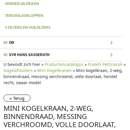
VERDEELBLOKKEN
TERUGSLAGKLEPPEN
Y-FILTERS EN VUILFILTERS
chevron_right
80
OR
chevron_right
90
SYR HANS SASSERATH
U bevindt zich hier »
Productencatalogus
»
Fratelli Pettinaroli
»
Kogelafsluiters
»
Mini Kogelkranen
» Mini kogelkraan, 2-weg,
binnendraad, messing verchroomd, volle doorlaat, hendel
recht, zwaar model
« Terug
MINI KOGELKRAAN, 2-WEG,
BINNENDRAAD, MESSING
VERCHROOMD, VOLLE DOORLAAT,