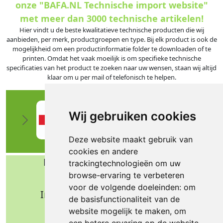
onze "BAFA.NL Technische import website"
met meer dan 3000 technische artikelen!
Hier vindt u de beste kwalitatieve technische producten die wij
aanbieden, per merk, productgroepen en type. Bij elk product is ook de
mogelijkheid om een productinformatie folder te downloaden of te
printen. Omdat het vaak moeilijk is om specifieke technische
specificaties van het product te zoeken naar uw wensen, staan wij altijd
klaar om u per mail of telefonisch te helpen.
Wij gebruiken cookies
Deze website maakt gebruik van
cookies en andere
Bafa b.v. Technische import
trackingtechnologieën om uw
browse-ervaring te verbeteren
Nijverheidsweg 11
voor de volgende doeleinden:
om
Industrieterrein Verheulsweide
de basisfunctionaliteit van de
7005 AS Doetinchem
website mogelijk te maken
,
om