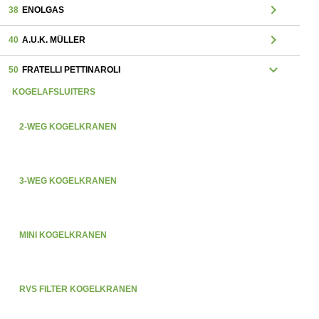
chevron_right
38
ENOLGAS
chevron_right
40
A.U.K. MÜLLER
expand_more
50
FRATELLI PETTINAROLI
KOGELAFSLUITERS
2-WEG KOGELKRANEN
3-WEG KOGELKRANEN
MINI KOGELKRANEN
RVS FILTER KOGELKRANEN