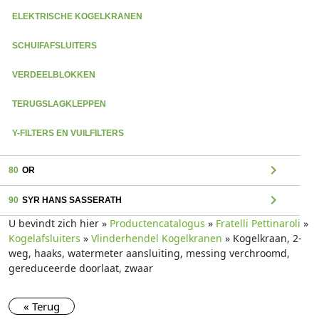
ELEKTRISCHE KOGELKRANEN
SCHUIFAFSLUITERS
VERDEELBLOKKEN
TERUGSLAGKLEPPEN
Y-FILTERS EN VUILFILTERS
chevron_right
80
OR
chevron_right
90
SYR HANS SASSERATH
U bevindt zich hier »
Productencatalogus
»
Fratelli Pettinaroli
»
Kogelafsluiters
»
Vlinderhendel Kogelkranen
» Kogelkraan, 2-
weg, haaks, watermeter aansluiting, messing verchroomd,
gereduceerde doorlaat, zwaar
« Terug