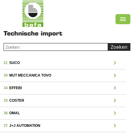
Zoeken
chevron_right
21
SUCO
chevron_right
30
MUT MECCANICA TOVO
chevron_right
34
EFFEBI
chevron_right
35
COSTER
chevron_right
36
OMAL
chevron_right
37
J+J AUTOMATION