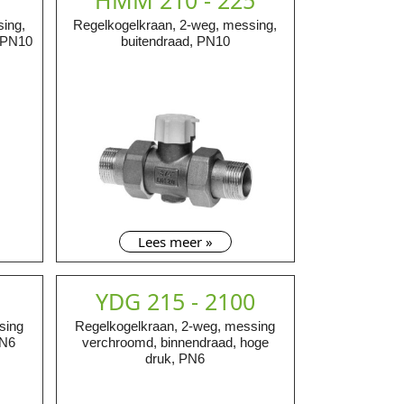
HMM 210 - 225
sing,
Regelkogelkraan, 2-weg, messing,
, PN10
buitendraad, PN10
Lees meer »
YDG 215 - 2100
sing
Regelkogelkraan, 2-weg, messing
PN6
verchroomd, binnendraad, hoge
druk, PN6