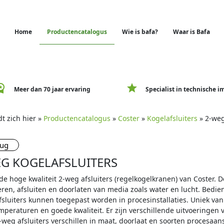
Home
Productencatalogus
Wie is bafa?
Waar is Bafa
e_premium
star
Meer dan 70 jaar ervaring
Specialist in technische i
t zich hier »
Productencatalogus
»
Coster
»
Kogelafsluiters
» 2-weg
rug
EG KOGELAFSLUITERS
e hoge kwaliteit 2-weg afsluiters (regelkogelkranen) van Coster. D
ren, afsluiten en doorlaten van media zoals water en lucht. Bedie
sluiters kunnen toegepast worden in procesinstallaties. Uniek van d
peraturen en goede kwaliteit. Er zijn verschillende uitvoeringen v
-weg afsluiters verschillen in maat, doorlaat en soorten procesa