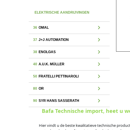
ELEKTRISCHE AANDRIJVINGEN
chevron_right
36
OMAL
chevron_right
37
J+J AUTOMATION
chevron_right
38
ENOLGAS
chevron_right
40
A.U.K. MÜLLER
chevron_right
50
FRATELLI PETTINAROLI
chevron_right
80
OR
chevron_right
90
SYR HANS SASSERATH
Bafa Technische import, heet u 
Hier vindt u de beste kwalitatieve technische produc