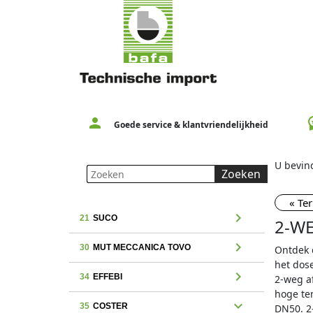
person
workspac
Goede service & klantvriendelijkheid
U bevind
Zoeken
« Te
chevron_right
21
SUCO
2-W
chevron_right
30
MUT MECCANICA TOVO
Ontdek d
het dose
chevron_right
34
EFFEBI
2-weg af
hoge tem
expand_more
35
COSTER
DN50. 2