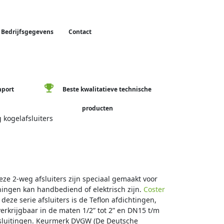
Bedrijfsgegevens
Contact
emoji_events
mport
Beste kwalitatieve technische
producten
 kogelafsluiters
eze 2-weg afsluiters zijn speciaal gemaakt voor
ningen kan handbediend of elektrisch zijn.
Coster
eze serie afsluiters is de Teflon afdichtingen,
erkrijgbaar in de maten 1/2” tot 2” en DN15 t/m
ansluitingen. Keurmerk DVGW (De Deutsche