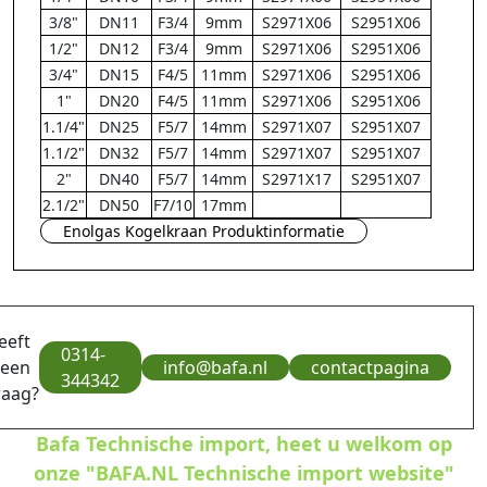
3/8"
DN11
F3/4
9mm
S2971X06
S2951X06
1/2"
DN12
F3/4
9mm
S2971X06
S2951X06
3/4"
DN15
F4/5
11mm
S2971X06
S2951X06
1"
DN20
F4/5
11mm
S2971X06
S2951X06
1.1/4"
DN25
F5/7
14mm
S2971X07
S2951X07
1.1/2"
DN32
F5/7
14mm
S2971X07
S2951X07
2"
DN40
F5/7
14mm
S2971X17
S2951X07
2.1/2"
DN50
F7/10
17mm
Enolgas Kogelkraan Produktinformatie
eeft
0314-
 een
info@bafa.nl
contactpagina
344342
raag?
Bafa Technische import, heet u welkom op
onze "BAFA.NL Technische import website"