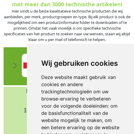
met meer dan 3000 technische artikelen!
Hier vindt u de beste kwalitatieve technische producten die wij
aanbieden, per merk, productgroepen en type. Bij elk product is ook de
mogelijkheid om een productinformatie folder te downloaden of te
printen. Omdat het vaak moeilijk is om specifieke technische
specificaties van het product te zoeken naar uw wensen, staan wij altijd
klaar om u per mail of telefonisch te helpen.
Wij gebruiken cookies
Deze website maakt gebruik van
cookies en andere
Bafa b.v. Technische import
trackingtechnologieën om uw
browse-ervaring te verbeteren
Nijverheidsweg 11
voor de volgende doeleinden:
om
Industrieterrein Verheulsweide
de basisfunctionaliteit van de
7005 AS Doetinchem
website mogelijk te maken
,
om
Tel.: +31 (0)314 344 342
een betere ervaring op de website