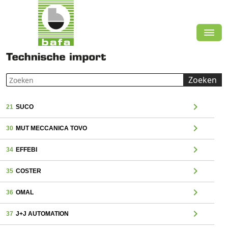
Zoeken
chevron_right
21
SUCO
chevron_right
30
MUT MECCANICA TOVO
chevron_right
34
EFFEBI
chevron_right
35
COSTER
chevron_right
36
OMAL
chevron_right
37
J+J AUTOMATION