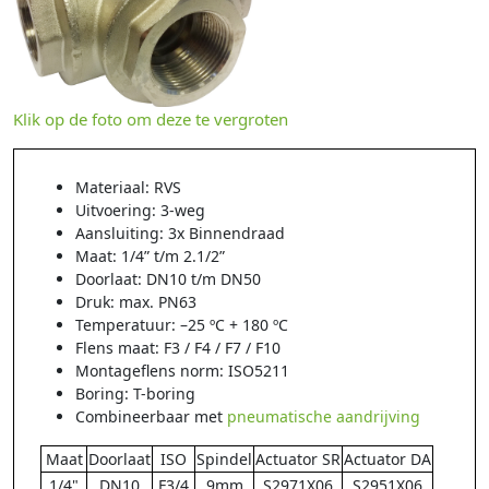
Klik op de foto om deze te vergroten
Materiaal: RVS
Uitvoering: 3-weg
Aansluiting: 3x Binnendraad
Maat: 1/4” t/m 2.1/2”
Doorlaat: DN10 t/m DN50
Druk: max. PN63
Temperatuur: –25 ºC + 180 ºC
Flens maat: F3 / F4 / F7 / F10
Montageflens norm: ISO5211
Boring: T-boring
Combineerbaar met
pneumatische aandrijving
Maat
Doorlaat
ISO
Spindel
Actuator SR
Actuator DA
1/4"
DN10
F3/4
9mm
S2971X06
S2951X06