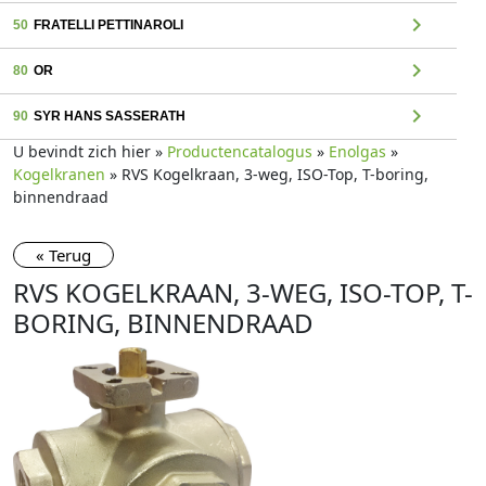
chevron_right
50
FRATELLI PETTINAROLI
chevron_right
80
OR
chevron_right
90
SYR HANS SASSERATH
U bevindt zich hier »
Productencatalogus
»
Enolgas
»
Kogelkranen
» RVS Kogelkraan, 3-weg, ISO-Top, T-boring,
binnendraad
« Terug
RVS KOGELKRAAN, 3-WEG, ISO-TOP, T-
BORING, BINNENDRAAD