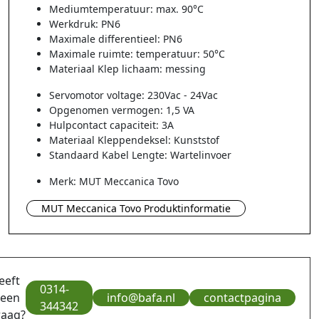
Mediumtemperatuur: max. 90°C
Werkdruk: PN6
Maximale differentieel: PN6
Maximale ruimte: temperatuur: 50°C
Materiaal Klep lichaam: messing
Servomotor voltage: 230Vac - 24Vac
Opgenomen vermogen: 1,5 VA
Hulpcontact capaciteit: 3A
Materiaal Kleppendeksel: Kunststof
Standaard Kabel Lengte: Wartelinvoer
Merk: MUT Meccanica Tovo
MUT Meccanica Tovo Produktinformatie
eeft
0314-
 een
info@bafa.nl
contactpagina
344342
raag?