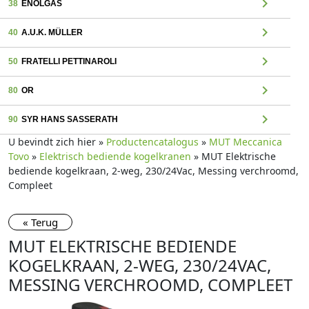
chevron_right
38
ENOLGAS
chevron_right
40
A.U.K. MÜLLER
chevron_right
50
FRATELLI PETTINAROLI
chevron_right
80
OR
chevron_right
90
SYR HANS SASSERATH
U bevindt zich hier »
Productencatalogus
»
MUT Meccanica
Tovo
»
Elektrisch bediende kogelkranen
» MUT Elektrische
bediende kogelkraan, 2-weg, 230/24Vac, Messing verchroomd,
Compleet
« Terug
MUT ELEKTRISCHE BEDIENDE
KOGELKRAAN, 2-WEG, 230/24VAC,
MESSING VERCHROOMD, COMPLEET