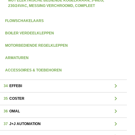
MUT ELEKTRISCHE BEDIENDE KOGELKRAAN, 3-WEG,
230/24VAC, MESSING VERCHROOMD, COMPLEET
FLOWSCHAKELAARS
BOILER VERDEELKLEPPEN
MOTORBEDIENDE REGELKLEPPEN
ARMATUREN
ACCESSOIRES & TOEBEHOREN
chevron_right
34
EFFEBI
chevron_right
35
COSTER
chevron_right
36
OMAL
chevron_right
37
J+J AUTOMATION