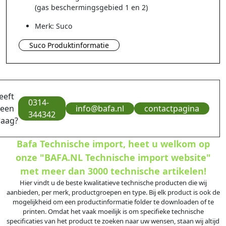
(gas beschermingsgebied 1 en 2)
Merk: Suco
Suco Produktinformatie
eeft
0314-
 een
info@bafa.nl
contactpagina
344342
raag?
Bafa Technische import, heet u welkom op
onze "BAFA.NL Technische import website"
met meer dan 3000 technische artikelen!
Hier vindt u de beste kwalitatieve technische producten die wij
aanbieden, per merk, productgroepen en type. Bij elk product is ook de
mogelijkheid om een productinformatie folder te downloaden of te
printen. Omdat het vaak moeilijk is om specifieke technische
specificaties van het product te zoeken naar uw wensen, staan wij altijd