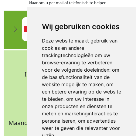
klaar om u per mail of telefonisch te helpen.
Wij gebruiken cookies
Deze website maakt gebruik van
cookies en andere
Bafa b.v. Technische import
trackingtechnologieën om uw
browse-ervaring te verbeteren
Nijverheidsweg 11
voor de volgende doeleinden:
om
Industrieterrein Verheulsweide
de basisfunctionaliteit van de
7005 AS Doetinchem
website mogelijk te maken
,
om
Tel.: +31 (0)314 344 342
een betere ervaring op de website
te bieden
,
om uw interesse in
Email: info@bafa.nl
onze producten en diensten te
Openingstijden
meten en marketinginteracties te
personaliseren
,
om advertenties
Maandag t/m donderdag: 09.00 - 16.30 uur
weer te geven die relevanter voor
Vrijdag: 09.00 - 14.30 uur
u zijn
.