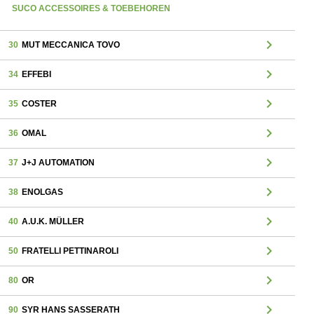
SUCO ACCESSOIRES & TOEBEHOREN
chevron_right
30
MUT MECCANICA TOVO
chevron_right
34
EFFEBI
chevron_right
35
COSTER
chevron_right
36
OMAL
chevron_right
37
J+J AUTOMATION
chevron_right
38
ENOLGAS
chevron_right
40
A.U.K. MÜLLER
chevron_right
50
FRATELLI PETTINAROLI
chevron_right
80
OR
chevron_right
90
SYR HANS SASSERATH