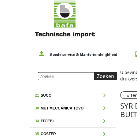
person
workspac
Goede service & klantvriendelijkheid
U bevind
Zoeken
drukver
chevron_right
« Te
21
SUCO
SYR 
chevron_right
30
MUT MECCANICA TOVO
BUI
chevron_right
34
EFFEBI
chevron_right
35
COSTER