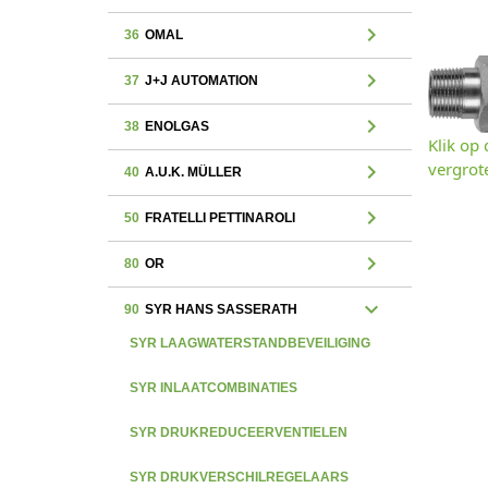
chevron_right
36
OMAL
chevron_right
37
J+J AUTOMATION
chevron_right
38
ENOLGAS
Klik op
vergrot
chevron_right
40
A.U.K. MÜLLER
chevron_right
50
FRATELLI PETTINAROLI
chevron_right
80
OR
expand_more
90
SYR HANS SASSERATH
SYR LAAGWATERSTANDBEVEILIGING
SYR INLAATCOMBINATIES
SYR DRUKREDUCEERVENTIELEN
SYR DRUKVERSCHILREGELAARS