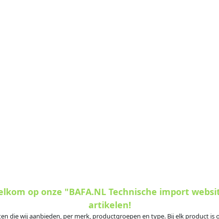
welkom op onze "BAFA.NL Technische import websi
artikelen!
ten die wij aanbieden, per merk, productgroepen en type. Bij elk product i