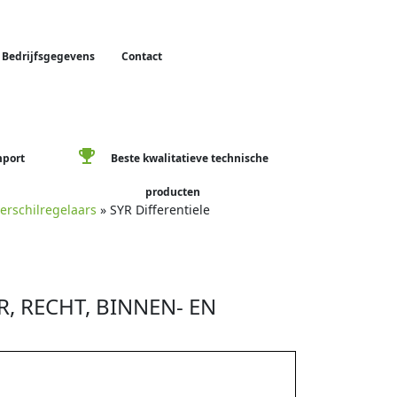
Bedrijfsgegevens
Contact
emoji_events
mport
Beste kwalitatieve technische
producten
erschilregelaars
» SYR Differentiele
, RECHT, BINNEN- EN