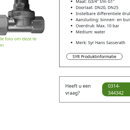
Maat: G3/4" t/m G1"
Doorlaat: DN20, DN25
Instelbare differentiele dru
Aansluiting: binnen- en bu
Overdruk: Max. 10 bar
Medium: water
 de foto om deze te
Merk: Syr
Hans Sasserath
en
SYR Produktinformatie
Heeft u een
0314-
vraag?
344342