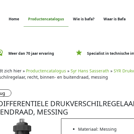
Home
Productencatalogus
Wie is bafa?
Waar is Bafa
e_premium
star
Meer dan 70 jaar ervaring
Specialist in technische i
t zich hier »
Productencatalogus
»
Syr Hans Sasserath
»
SYR Drukv
schilregelaar, recht, binnen- en buitendraad, messing
rug
DIFFERENTIELE DRUKVERSCHILREGELAAR
TENDRAAD, MESSING
Materiaal: Messing