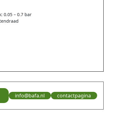
k: 0.05 – 0.7 bar
itendraad
info@bafa.nl
contactpagina