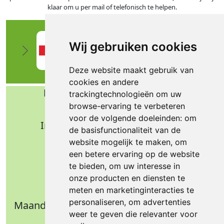
klaar om u per mail of telefonisch te helpen.
Wij gebruiken cookies
Deze website maakt gebruik van
cookies en andere
Bafa b.v. Technische import
trackingtechnologieën om uw
browse-ervaring te verbeteren
Nijverheidsweg 11
voor de volgende doeleinden:
om
Industrieterrein Verheulsweide
de basisfunctionaliteit van de
7005 AS Doetinchem
website mogelijk te maken
,
om
Tel.: +31 (0)314 344 342
een betere ervaring op de website
te bieden
,
om uw interesse in
Email: info@bafa.nl
onze producten en diensten te
Openingstijden
meten en marketinginteracties te
personaliseren
,
om advertenties
Maandag t/m donderdag: 09.00 - 16.30 uur
weer te geven die relevanter voor
Vrijdag: 09.00 - 14.30 uur