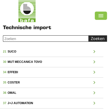
Zoeken
chevron_right
21
SUCO
chevron_right
30
MUT MECCANICA TOVO
chevron_right
34
EFFEBI
chevron_right
35
COSTER
chevron_right
36
OMAL
chevron_right
37
J+J AUTOMATION