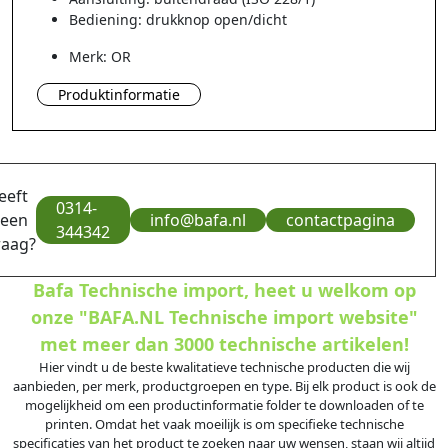
Bediening: drukknop open/dicht
Merk: OR
Produktinformatie
eeft
0314-
 een
info@bafa.nl
contactpagina
344342
raag?
Bafa Technische import, heet u welkom op
onze "BAFA.NL Technische import website"
met meer dan 3000 technische artikelen!
Hier vindt u de beste kwalitatieve technische producten die wij
aanbieden, per merk, productgroepen en type. Bij elk product is ook de
mogelijkheid om een productinformatie folder te downloaden of te
printen. Omdat het vaak moeilijk is om specifieke technische
specificaties van het product te zoeken naar uw wensen, staan wij altijd