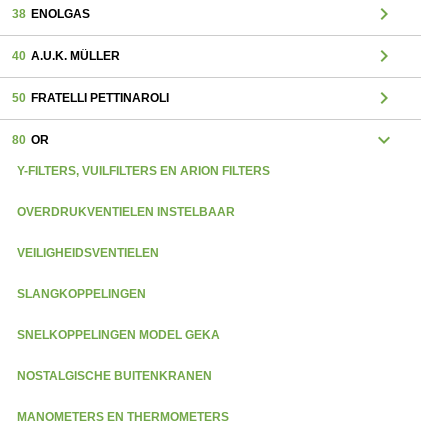
chevron_right
38
ENOLGAS
chevron_right
40
A.U.K. MÜLLER
chevron_right
50
FRATELLI PETTINAROLI
expand_more
80
OR
Y-FILTERS, VUILFILTERS EN ARION FILTERS
OVERDRUKVENTIELEN INSTELBAAR
VEILIGHEIDSVENTIELEN
SLANGKOPPELINGEN
SNELKOPPELINGEN MODEL GEKA
NOSTALGISCHE BUITENKRANEN
MANOMETERS EN THERMOMETERS