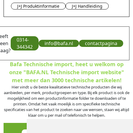
J+J Produktinformatie
J+J Handleiding
eeft
0314-
 een
info@bafa.nl
contactpagina
344342
raag?
Bafa Technische import, heet u welkom op
onze "BAFA.NL Technische import website"
met meer dan 3000 technische artikelen!
Hier vindt u de beste kwalitatieve technische producten die wij
aanbieden, per merk, productgroepen en type. Bij elk product is ook de
mogelijkheid om een productinformatie folder te downloaden of te
printen. Omdat het vaak moeilijk is om specifieke technische
specificaties van het product te zoeken naar uw wensen, staan wij altijd
klaar om u per mail of telefonisch te helpen.