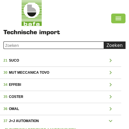
Zoeken
chevron_right
21
SUCO
chevron_right
30
MUT MECCANICA TOVO
chevron_right
34
EFFEBI
chevron_right
35
COSTER
chevron_right
36
OMAL
expand_more
37
J+J AUTOMATION