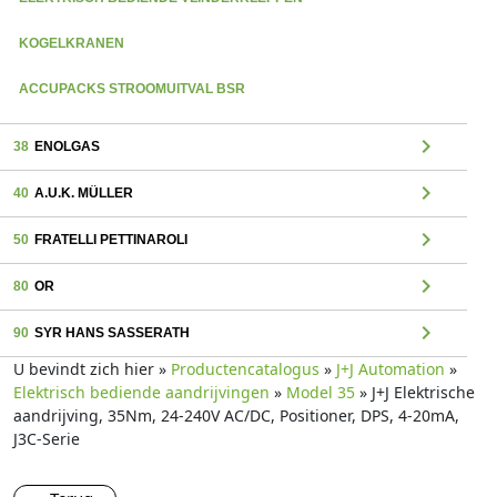
KOGELKRANEN
ACCUPACKS STROOMUITVAL BSR
chevron_right
38
ENOLGAS
chevron_right
40
A.U.K. MÜLLER
chevron_right
50
FRATELLI PETTINAROLI
chevron_right
80
OR
chevron_right
90
SYR HANS SASSERATH
U bevindt zich hier »
Productencatalogus
»
J+J Automation
»
Elektrisch bediende aandrijvingen
»
Model 35
» J+J Elektrische
aandrijving, 35Nm, 24-240V AC/DC, Positioner, DPS, 4-20mA,
J3C-Serie