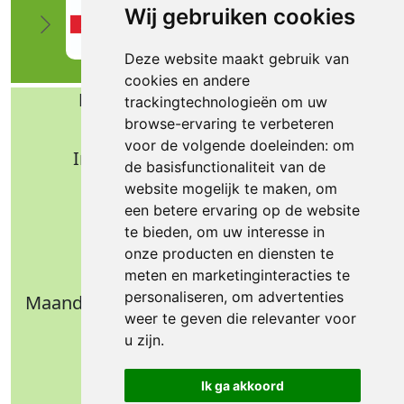
Wij gebruiken cookies
Deze website maakt gebruik van
cookies en andere
Bafa b.v. Technische import
trackingtechnologieën om uw
browse-ervaring te verbeteren
Nijverheidsweg 11
voor de volgende doeleinden:
om
Industrieterrein Verheulsweide
de basisfunctionaliteit van de
7005 AS Doetinchem
website mogelijk te maken
,
om
Tel.: +31 (0)314 344 342
een betere ervaring op de website
te bieden
,
om uw interesse in
Email: info@bafa.nl
onze producten en diensten te
Openingstijden
meten en marketinginteracties te
personaliseren
,
om advertenties
Maandag t/m donderdag: 09.00 - 16.30 uur
weer te geven die relevanter voor
Vrijdag: 09.00 - 14.30 uur
u zijn
.
Weekend: gesloten
Ik ga akkoord