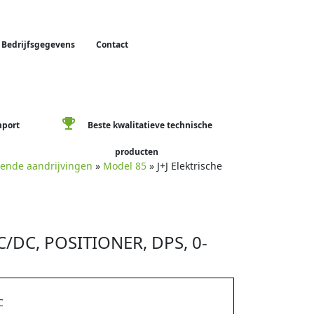
Bedrijfsgegevens
Contact
emoji_events
mport
Beste kwalitatieve technische
producten
iende aandrijvingen
»
Model 85
» J+J Elektrische
C/DC, POSITIONER, DPS, 0-
C