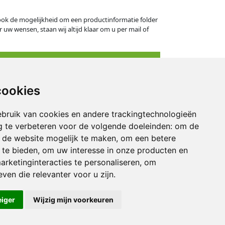
s ook de mogelijkheid om een productinformatie folder
 uw wensen, staan wij altijd klaar om u per mail of
cookies
eningstijden
bruik van cookies en andere trackingtechnologieën
derdag: 09.00 - 16.30 uur
 te verbeteren voor de volgende doeleinden:
om de
: 09.00 - 14.30 uur
an de website mogelijk te maken
,
om een betere
 te bieden
,
om uw interesse in onze producten en
kend: gesloten
arketinginteracties te personaliseren
,
om
ven die relevanter voor u zijn
.
eiger
Wijzig mijn voorkeuren
© BAFA 2026
Ontwikkeling: DIMA.