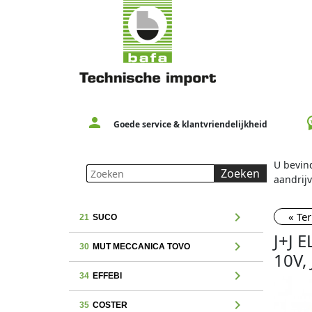
person
workspac
Goede service & klantvriendelijkheid
U bevind
Zoeken
aandrijv
chevron_right
« Te
21
SUCO
J+J 
chevron_right
30
MUT MECCANICA TOVO
10V,
chevron_right
34
EFFEBI
chevron_right
35
COSTER