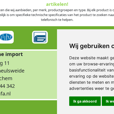
artikelen!
ten die wij aanbieden, per merk, productgroepen en type. Bij elk product i
jk is om specifieke technische specificaties van het product te zoeken naar
telefonisch te helpen.
Wij gebruiken 
he import
Op
Deze website maakt ge
g 11
Maandag t/m don
om uw browse-ervaring
rheulsweide
Vrijdag
basisfunctionaliteit v
ervaring op de website
nchem
Wee
diensten te meten en m
344 342
advertenties weer te ge
fa.nl
Ik ga akkoord
Ik w