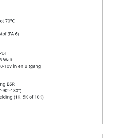
ot 70°C
tof (PA 6)
SPDT
5 Watt
n 0-10V in en uitgang
ing BSR
°-90°-180°)
elding (1K, 5K of 10K)