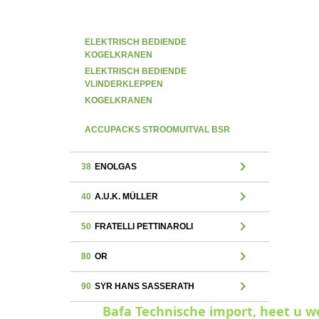
ELEKTRISCH BEDIENDE
KOGELKRANEN
ELEKTRISCH BEDIENDE
VLINDERKLEPPEN
KOGELKRANEN
ACCUPACKS STROOMUITVAL BSR
chevron_right
38
ENOLGAS
chevron_right
40
A.U.K. MÜLLER
chevron_right
50
FRATELLI PETTINAROLI
chevron_right
80
OR
chevron_right
90
SYR HANS SASSERATH
Bafa Technische import, heet u 