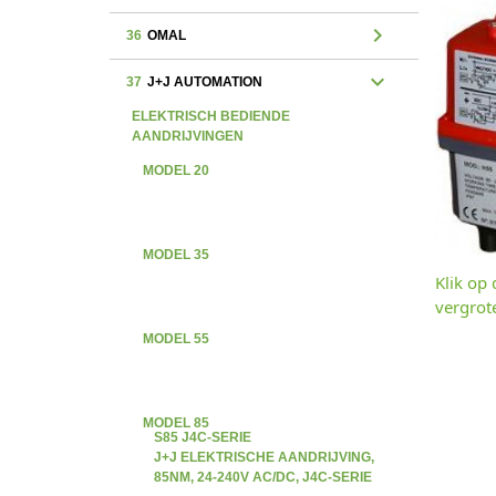
chevron_right
36
OMAL
expand_more
37
J+J AUTOMATION
ELEKTRISCH BEDIENDE
AANDRIJVINGEN
MODEL 20
MODEL 35
Klik op
vergrot
MODEL 55
MODEL 85
S85 J4C-SERIE
J+J ELEKTRISCHE AANDRIJVING,
85NM, 24-240V AC/DC, J4C-SERIE