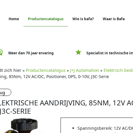
Home
Productencatalogus
Wie is bafa?
Waar is Bafa
e_premium
star
Meer dan 70 jaar ervaring
Specialist in technische i
t zich hier »
Productencatalogus
»
J+J Automation
»
Elektrisch bed
ing, 85Nm, 12V AC/DC, Positioner, DPS, 0-10V, J3C-Serie
rug
ELEKTRISCHE AANDRIJVING, 85NM, 12V A
 J3C-SERIE
Spanningsbereik: 12V AC/D