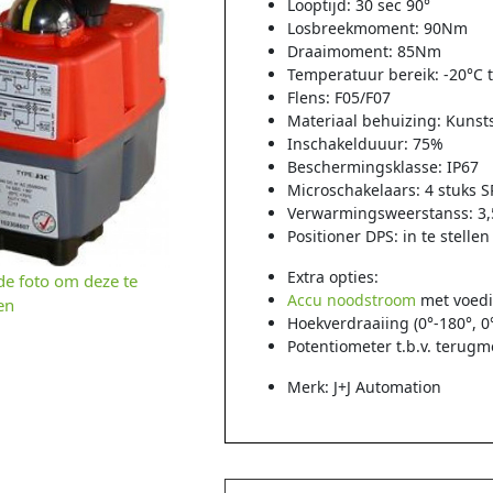
Looptijd: 30 sec 90°
Losbreekmoment: 90Nm
Draaimoment: 85Nm
Temperatuur bereik: -20°C t
Flens: F05/F07
Materiaal behuizing: Kunsts
Inschakelduuur: 75%
Beschermingsklasse: IP67
Microschakelaars: 4 stuks 
Verwarmingsweerstanss: 3,
Positioner DPS: in te stelle
Extra opties:
 de foto om deze te
Accu noodstroom
met voed
en
Hoekverdraaiing (0°-180°, 0
Potentiometer t.b.v. terugm
Merk: J+J Automation