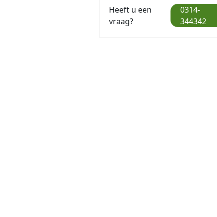
Heeft u een
0314-
vraag?
344342