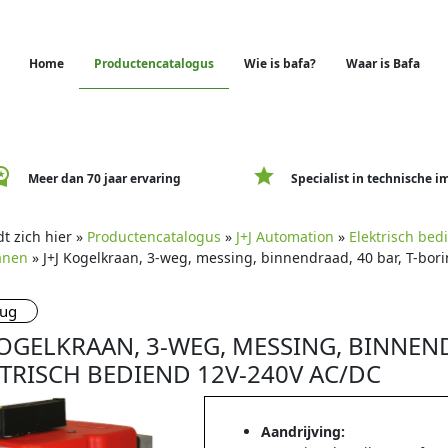
Home
Productencatalogus
Wie is bafa?
Waar is Bafa
e_premium
star
Meer dan 70 jaar ervaring
Specialist in technische i
t zich hier »
Productencatalogus
»
J+J Automation
»
Elektrisch be
ranen
» J+J Kogelkraan, 3-weg, messing, binnendraad, 40 bar, T-bor
rug
KOGELKRAAN, 3-WEG, MESSING, BINNEND
TRISCH BEDIEND 12V-240V AC/DC
Aandrijving: