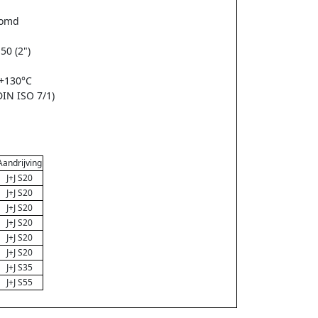
oomd
50 (2")
 +130°C
DIN ISO 7/1)
Aandrijving
J+J S20
J+J S20
J+J S20
J+J S20
J+J S20
J+J S20
J+J S35
J+J S55