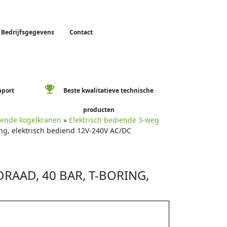
Bedrijfsgegevens
Contact
emoji_events
mport
Beste kwalitatieve technische
producten
diende kogelkranen
»
Elektrisch bediende 3-weg
ing, elektrisch bediend 12V-240V AC/DC
RAAD, 40 BAR, T-BORING,