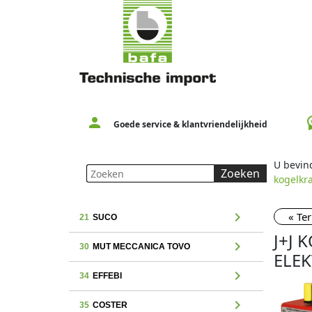
person
workspac
Goede service & klantvriendelijkheid
U bevind
Zoeken
kogelk
chevron_right
« Te
21
SUCO
J+J 
chevron_right
30
MUT MECCANICA TOVO
ELEK
chevron_right
34
EFFEBI
chevron_right
35
COSTER