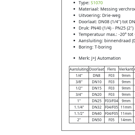
Type:
S1070
Materiaal: Messing verchr
Uitvoering: Drie-weg
Doorlaat: DN08 (1/4") tot DN
Druk: PN40 (1/4) - PN25 (2")
Temperatuur max.: -20° tot
Aansluiting: binnendraad
(
Boring: T-boring
Merk: J+J Automation
Aansluiting
Doorlaat
Flens
Vierkant
1/4"
DN8
F03
9mm
3/8"
DN10
F03
9mm
1/2"
DN15
F03
9mm
3/4"
DN20
F03
9mm
1"
DN25
F03/F04
9mm
1.1/4"
DN32
F04/F05
11mm
1.1/2"
DN40
F04/F05
11mm
2"
DN50
F05
14mm