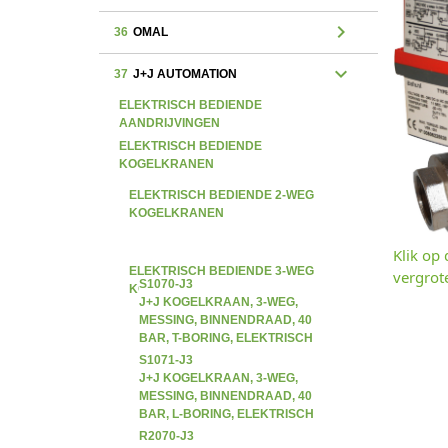
chevron_right
36
OMAL
expand_more
37
J+J AUTOMATION
ELEKTRISCH BEDIENDE
AANDRIJVINGEN
ELEKTRISCH BEDIENDE
KOGELKRANEN
ELEKTRISCH BEDIENDE 2-WEG
KOGELKRANEN
Klik op
ELEKTRISCH BEDIENDE 3-WEG
vergrot
S1070-J3
KOGELKRANEN
J+J KOGELKRAAN, 3-WEG,
MESSING, BINNENDRAAD, 40
BAR, T-BORING, ELEKTRISCH
BEDIEND 12V-240V AC/DC
S1071-J3
J+J KOGELKRAAN, 3-WEG,
MESSING, BINNENDRAAD, 40
BAR, L-BORING, ELEKTRISCH
BEDIEND 12V-240V AC/DC
R2070-J3