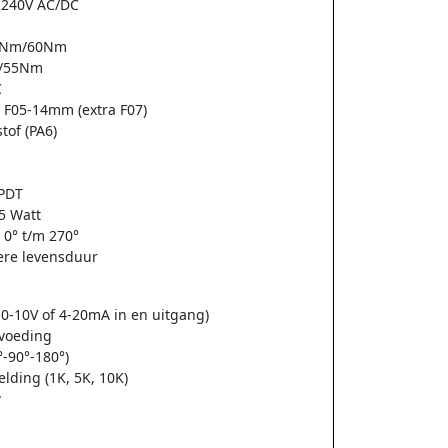
4-240V AC/DC
8Nm/60Nm
m/55Nm
C
 F05-14mm (extra F07)
tof (PA6)
SPDT
5 Watt
 0° t/m 270°
gere levensduur
n 0-10V of 4-20mA in en uitgang)
voeding
°-90°-180°)
elding (1K, 5K, 10K)
w