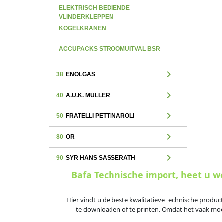
ELEKTRISCH BEDIENDE
VLINDERKLEPPEN
KOGELKRANEN
ACCUPACKS STROOMUITVAL BSR
chevron_right
38
ENOLGAS
chevron_right
40
A.U.K. MÜLLER
chevron_right
50
FRATELLI PETTINAROLI
chevron_right
80
OR
chevron_right
90
SYR HANS SASSERATH
Bafa Technische import, heet u 
Hier vindt u de beste kwalitatieve technische produc
te downloaden of te printen. Omdat het vaak moeili