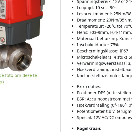
Spanningsbereik: 12V of 2
Looptijd: 10 sec. 90°
Losbreekmoment: 25Nm/3
Draaimoment: 20Nm/35N
Temperatuur: -20°C tot 70°
Flens: F03-9mm, F04-11mm,
Materiaal behuizing: Kunsts
Inschakelduuur: 75%
Beschermingsklasse: IP67
Microschakelaars: 4 stuks 
Verwarmingsweerstanss: 3,
Hoekverdraaiing: instelbaar
 de foto om deze te
Koolborstelloze motor, lan
en
Extra opties:
Positioner DPS (in te stelle
BSR: Accu noodstroom met 
Hoekverdraaiing (0°-180°, 0
Potentiometer t.b.v. terugm
Special: 12V AC/DC ombou
Kogelkraan: