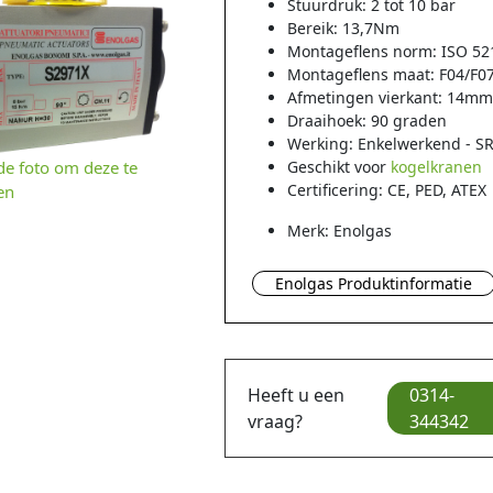
Stuurdruk: 2 tot 10 bar
Bereik: 13,7Nm
Montageflens norm: ISO 52
Montageflens maat: F04/F0
Afmetingen vierkant: 14m
Draaihoek: 90 graden
Werking: Enkelwerkend - S
 de foto om deze te
Geschikt voor
kogelkranen
Certificering: CE, PED, ATEX
en
Merk: Enolgas
Enolgas Produktinformatie
Heeft u een
0314-
vraag?
344342