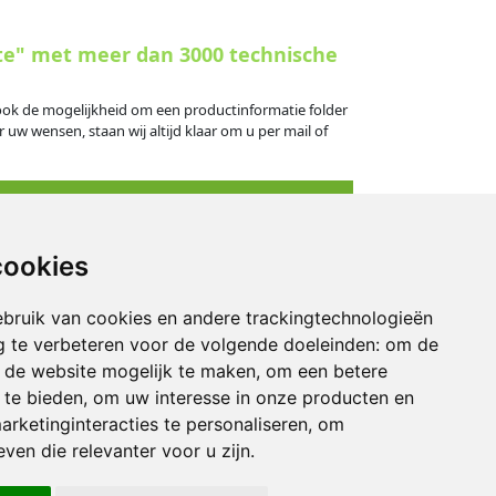
te" met meer dan 3000 technische
s ook de mogelijkheid om een productinformatie folder
 uw wensen, staan wij altijd klaar om u per mail of
cookies
eningstijden
bruik van cookies en andere trackingtechnologieën
derdag: 09.00 - 16.30 uur
 te verbeteren voor de volgende doeleinden:
om de
: 09.00 - 14.30 uur
an de website mogelijk te maken
,
om een betere
 te bieden
,
om uw interesse in onze producten en
kend: gesloten
arketinginteracties te personaliseren
,
om
ven die relevanter voor u zijn
.