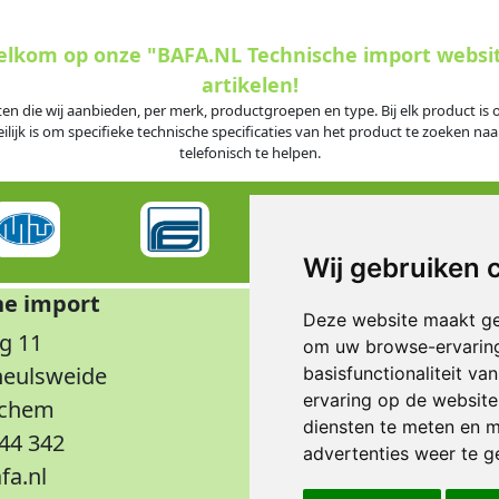
welkom op onze "BAFA.NL Technische import websi
artikelen!
ten die wij aanbieden, per merk, productgroepen en type. Bij elk product i
jk is om specifieke technische specificaties van het product te zoeken naar
telefonisch te helpen.
Wij gebruiken 
he import
Op
Deze website maakt ge
g 11
Maandag t/m don
om uw browse-ervaring
rheulsweide
Vrijdag
basisfunctionaliteit v
ervaring op de website
nchem
Wee
diensten te meten en m
344 342
advertenties weer te ge
fa.nl