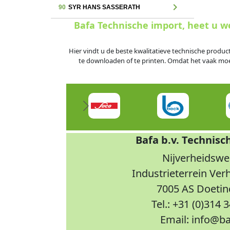
chevron_right
90
SYR HANS SASSERATH
Bafa Technische import, heet u 
Hier vindt u de beste kwalitatieve technische produc
te downloaden of te printen. Omdat het vaak moeili
Bafa b.v. Technisc
Nijverheidswe
Industrieterrein Ve
7005 AS Doeti
Tel.: +31 (0)314 
Email: info@ba