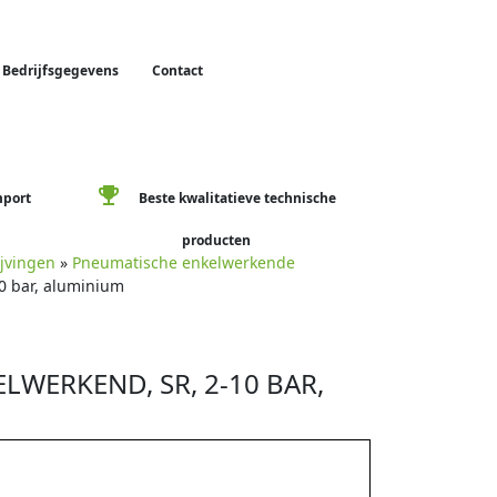
Bedrijfsgegevens
Contact
emoji_events
mport
Beste kwalitatieve technische
producten
jvingen
»
Pneumatische enkelwerkende
0 bar, aluminium
LWERKEND, SR, 2-10 BAR,