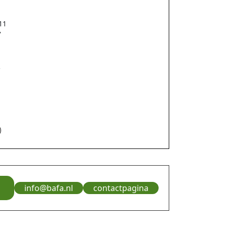
11
7
m
R
info@bafa.nl
contactpagina