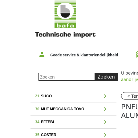
person
workspac
Goede service & klantvriendelijkheid
U bevind
Zoeken
aandrij
chevron_right
« Te
21
SUCO
PNEU
chevron_right
30
MUT MECCANICA TOVO
ALU
chevron_right
34
EFFEBI
chevron_right
35
COSTER