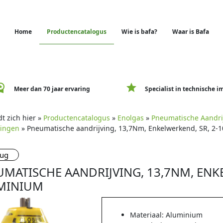
Home
Productencatalogus
Wie is bafa?
Waar is Bafa
e_premium
star
Meer dan 70 jaar ervaring
Specialist in technische i
t zich hier »
Productencatalogus
»
Enolgas
»
Pneumatische Aandri
vingen
» Pneumatische aandrijving, 13,7Nm, Enkelwerkend, SR, 2-1
rug
MATISCHE AANDRIJVING, 13,7NM, ENKE
MINIUM
Materiaal: Aluminium