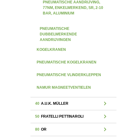
PNEUMATISCHE AANDRIJVING,
77NM, ENKELWERKEND, SR, 2-10
BAR, ALUMINIUM
PNEUMATISCHE
DUBBELWERKENDE
AANDRIJVINGEN
KOGELKRANEN
PNEUMATISCHE KOGELKRANEN
PNEUMATISCHE VLINDERKLEPPEN
NAMUR MAGNEETVENTIELEN
chevron_right
40
A.U.K. MÜLLER
chevron_right
50
FRATELLI PETTINAROLI
chevron_right
80
OR