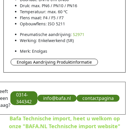
Druk: max. PN6 / PN10 / PN16
Temperatuur: max. 60 ºC
Flens maat: F4 / F5 / F7
Opbouwflens: ISO 5211
Pneumatische aandrijving:
S2971
Werking: Enkelwerkend (SR)
Merk: Enolgas
Enolgas Aandrijving Produktinformatie
eeft
0314-
 een
info@bafa.nl
contactpagina
344342
raag?
Bafa Technische import, heet u welkom op
onze "BAFA.NL Technische import website"