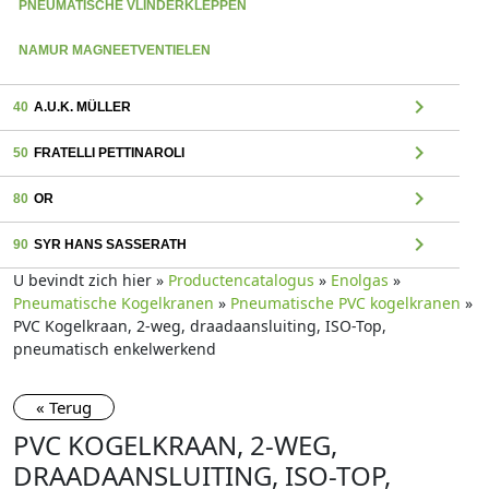
PNEUMATISCHE VLINDERKLEPPEN
NAMUR MAGNEETVENTIELEN
chevron_right
40
A.U.K. MÜLLER
chevron_right
50
FRATELLI PETTINAROLI
chevron_right
80
OR
chevron_right
90
SYR HANS SASSERATH
U bevindt zich hier »
Productencatalogus
»
Enolgas
»
Pneumatische Kogelkranen
»
Pneumatische PVC kogelkranen
»
PVC Kogelkraan, 2-weg, draadaansluiting, ISO-Top,
pneumatisch enkelwerkend
« Terug
PVC KOGELKRAAN, 2-WEG,
DRAADAANSLUITING, ISO-TOP,