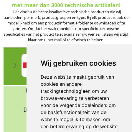
met meer dan 3000 technische artikelen!
Hier vindt u de beste kwalitatieve technische producten die wij
aanbieden, per merk, productgroepen en type. Bij elk product is ook de
mogelijkheid om een productinformatie folder te downloaden of te
printen. Omdat het vaak moeilijk is om specifieke technische
specificaties van het product te zoeken naar uw wensen, staan wij altijd
klaar om u per mail of telefonisch te helpen.
Wij gebruiken cookies
Deze website maakt gebruik van
cookies en andere
Bafa b.v. Technische import
trackingtechnologieën om uw
browse-ervaring te verbeteren
Nijverheidsweg 11
voor de volgende doeleinden:
om
Industrieterrein Verheulsweide
de basisfunctionaliteit van de
7005 AS Doetinchem
website mogelijk te maken
,
om
Tel.: +31 (0)314 344 342
een betere ervaring op de website