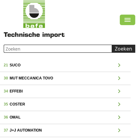
Zoeken
chevron_right
21
SUCO
chevron_right
30
MUT MECCANICA TOVO
chevron_right
34
EFFEBI
chevron_right
35
COSTER
chevron_right
36
OMAL
chevron_right
37
J+J AUTOMATION