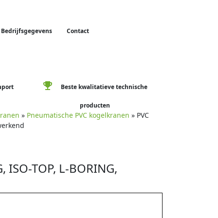
Bedrijfsgegevens
Contact
emoji_events
mport
Beste kwalitatieve technische
producten
kranen
»
Pneumatische PVC kogelkranen
» PVC
lwerkend
 ISO-TOP, L-BORING,