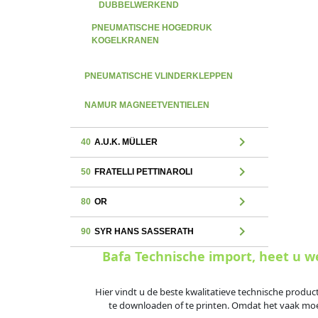
DUBBELWERKEND
PNEUMATISCHE HOGEDRUK
KOGELKRANEN
PNEUMATISCHE VLINDERKLEPPEN
NAMUR MAGNEETVENTIELEN
chevron_right
40
A.U.K. MÜLLER
chevron_right
50
FRATELLI PETTINAROLI
chevron_right
80
OR
chevron_right
90
SYR HANS SASSERATH
Bafa Technische import, heet u 
Hier vindt u de beste kwalitatieve technische produc
te downloaden of te printen. Omdat het vaak moeili