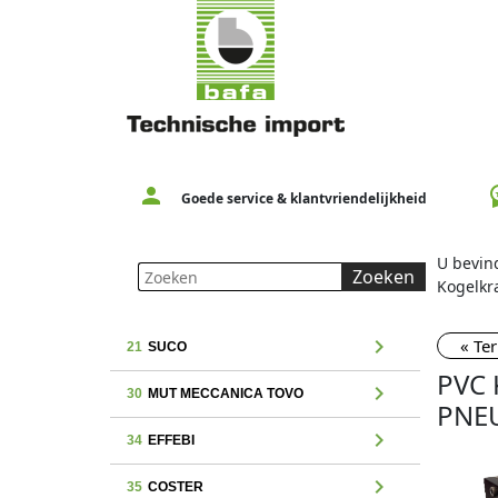
person
workspac
Goede service & klantvriendelijkheid
U bevind
Zoeken
Kogelkr
chevron_right
« Te
21
SUCO
PVC 
chevron_right
30
MUT MECCANICA TOVO
PNE
chevron_right
34
EFFEBI
chevron_right
35
COSTER