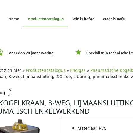
Home
Productencatalogus
Wie is bafa?
Waar is Bafa
e_premium
star
Meer dan 70 jaar ervaring
Specialist in technische i
t zich hier »
Productencatalogus
»
Enolgas
»
Pneumatische Kogel
aan, 3-weg, lijmaansluiting, ISO-Top, L-boring, pneumatisch enke
rug
KOGELKRAAN, 3-WEG, LIJMAANSLUITING,
UMATISCH ENKELWERKEND
Materiaal: PVC