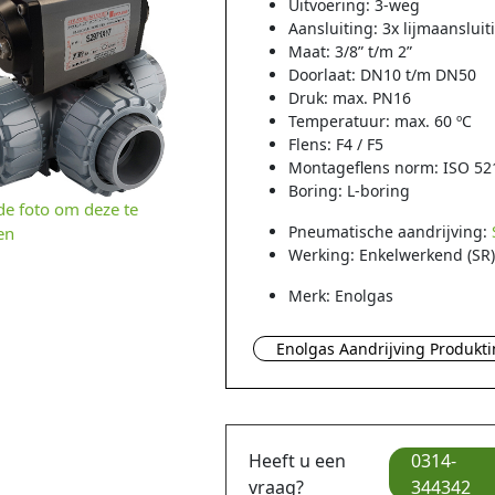
Uitvoering: 3-weg
Aansluiting: 3x lijmaansluit
Maat: 3/8” t/m 2”
Doorlaat: DN10 t/m DN50
Druk: max. PN16
Temperatuur: max. 60 ºC
Flens: F4 / F5
Montageflens norm: ISO 52
Boring: L-boring
 de foto om deze te
Pneumatische aandrijving:
en
Werking: Enkelwerkend (SR
Merk: Enolgas
Enolgas Aandrijving Produkti
Heeft u een
0314-
vraag?
344342