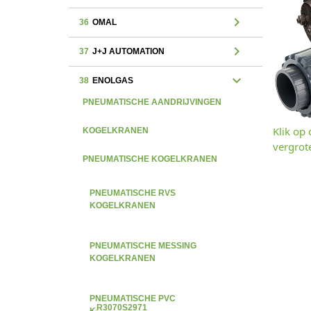
chevron_right
36
OMAL
chevron_right
37
J+J AUTOMATION
expand_more
38
ENOLGAS
PNEUMATISCHE AANDRIJVINGEN
Klik op
KOGELKRANEN
vergrot
PNEUMATISCHE KOGELKRANEN
PNEUMATISCHE RVS
KOGELKRANEN
PNEUMATISCHE MESSING
KOGELKRANEN
PNEUMATISCHE PVC
R3070S2971