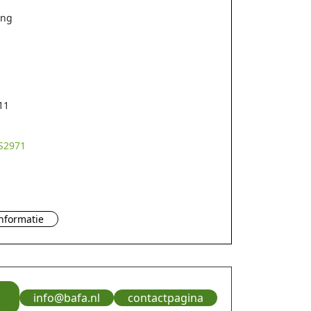
ing
11
S2971
)
nformatie
info@bafa.nl
contactpagina