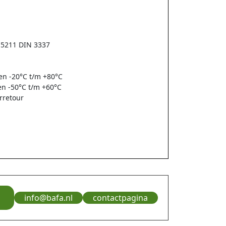
 5211 DIN 3337
en -20°C t/m +80°C
en -50°C t/m +60°C
rretour
info@bafa.nl
contactpagina