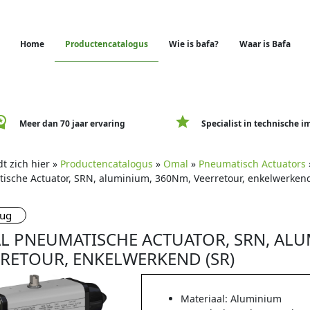
Home
Productencatalogus
Wie is bafa?
Waar is Bafa
e_premium
star
Meer dan 70 jaar ervaring
Specialist in technische i
t zich hier »
Productencatalogus
»
Omal
»
Pneumatisch Actuators
ische Actuator, SRN, aluminium, 360Nm, Veerretour, enkelwerkend
rug
L PNEUMATISCHE ACTUATOR, SRN, ALU
RETOUR, ENKELWERKEND (SR)
Materiaal: Aluminium