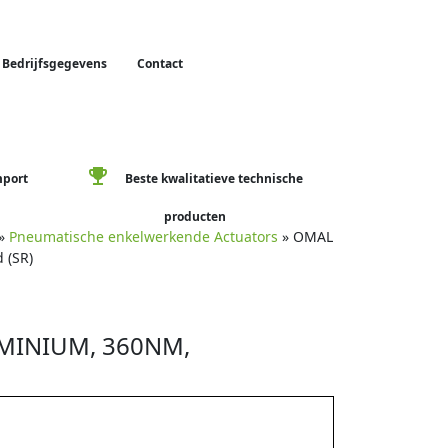
Bedrijfsgegevens
Contact
emoji_events
mport
Beste kwalitatieve technische
producten
»
Pneumatische enkelwerkende Actuators
» OMAL
 (SR)
MINIUM, 360NM,