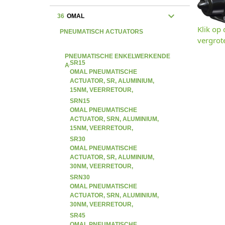
expand_more
36
OMAL
Klik op
PNEUMATISCH ACTUATORS
vergrot
PNEUMATISCHE ENKELWERKENDE
SR15
ACTUATORS
OMAL PNEUMATISCHE
ACTUATOR, SR, ALUMINIUM,
15NM, VEERRETOUR,
ENKELWERKEND (SR)
SRN15
OMAL PNEUMATISCHE
ACTUATOR, SRN, ALUMINIUM,
15NM, VEERRETOUR,
ENKELWERKEND (SR)
SR30
OMAL PNEUMATISCHE
ACTUATOR, SR, ALUMINIUM,
30NM, VEERRETOUR,
ENKELWERKEND (SR)
SRN30
OMAL PNEUMATISCHE
ACTUATOR, SRN, ALUMINIUM,
30NM, VEERRETOUR,
ENKELWERKEND (SR)
SR45
OMAL PNEUMATISCHE