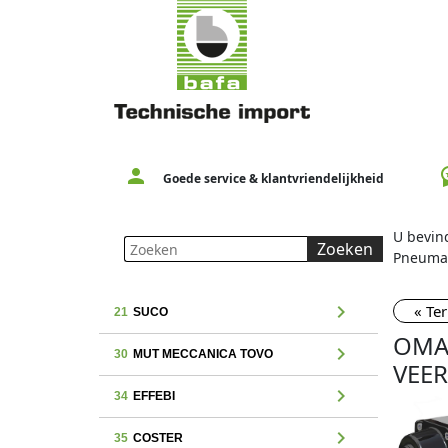
person
workspac
Goede service & klantvriendelijkheid
U bevind
Zoeken
Pneumat
chevron_right
« Te
21
SUCO
OMA
chevron_right
30
MUT MECCANICA TOVO
VEER
chevron_right
34
EFFEBI
chevron_right
35
COSTER