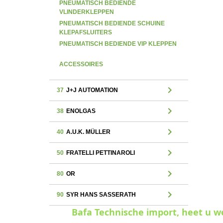
PNEUMATISCH BEDIENDE
VLINDERKLEPPEN
PNEUMATISCH BEDIENDE SCHUINE
KLEPAFSLUITERS
PNEUMATISCH BEDIENDE VIP KLEPPEN
ACCESSOIRES
chevron_right
37
J+J AUTOMATION
chevron_right
38
ENOLGAS
chevron_right
40
A.U.K. MÜLLER
chevron_right
50
FRATELLI PETTINAROLI
chevron_right
80
OR
chevron_right
90
SYR HANS SASSERATH
Bafa Technische import, heet u 