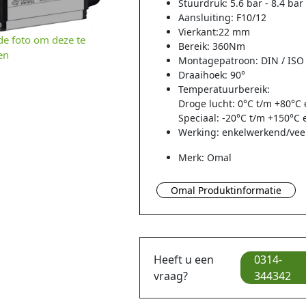
Stuurdruk: 5.6 bar - 8.4 bar
Aansluiting: F10/12
Vierkant:22 mm
 de foto om deze te
Bereik: 360Nm
en
Montagepatroon: DIN / ISO
Draaihoek: 90°
Temperatuurbereik:
Droge lucht: 0°C t/m +80°C 
Speciaal: -20°C t/m +150°C 
Werking: enkelwerkend/vee
Merk: Omal
Omal Produktinformatie
Heeft u een
0314-
vraag?
344342