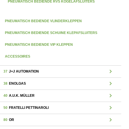
PNEUMATISCH BEDIENDE RVS KOGELAFSLUITERS
PNEUMATISCH BEDIENDE VLINDERKLEPPEN
PNEUMATISCH BEDIENDE SCHUINE KLEPAFSLUITERS
PNEUMATISCH BEDIENDE VIP KLEPPEN
ACCESSOIRES
chevron_right
37
J+J AUTOMATION
chevron_right
38
ENOLGAS
chevron_right
40
A.U.K. MÜLLER
chevron_right
50
FRATELLI PETTINAROLI
chevron_right
80
OR