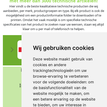
met meer dan 3000 technische artikelen!
Hier vindt u de beste kwalitatieve technische producten die wij
aanbieden, per merk, productgroepen en type. Bij elk product is ook de
mogelijkheid om een productinformatie folder te downloaden of te
printen. Omdat het vaak moeilijk is om specifieke technische
specificaties van het product te zoeken naar uw wensen, staan wij altijd
klaar om u per mail of telefonisch te helpen.
Wij gebruiken cookies
Deze website maakt gebruik van
cookies en andere
Bafa b.v. Technische import
trackingtechnologieën om uw
browse-ervaring te verbeteren
Nijverheidsweg 11
voor de volgende doeleinden:
om
Industrieterrein Verheulsweide
de basisfunctionaliteit van de
7005 AS Doetinchem
website mogelijk te maken
,
om
Tel.: +31 (0)314 344 342
een betere ervaring op de website
te bieden
,
om uw interesse in
Email: info@bafa.nl