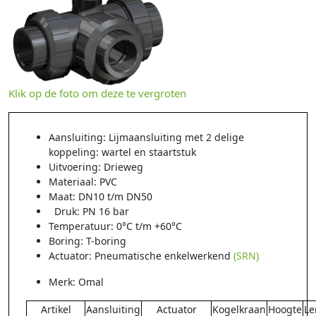
Klik op de foto om deze te vergroten
Aansluiting: Lijmaansluiting met 2 delige
koppeling: wartel en staartstuk
Uitvoering: Drieweg
Materiaal: PVC
Maat: DN10 t/m DN50
Druk: PN 16 bar
Temperatuur: 0°C t/m +60°C
Boring: T-boring
Actuator: Pneumatische enkelwerkend
(SRN)
Merk: Omal
Artikel
Aansluiting
Actuator
Kogelkraan
Hoogte
Le