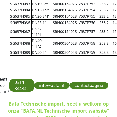
SG637H083
DN10 3/8"
SRN0015402S
V637P753
233,2
12
SG637H084
DN15 1/2"
SRN0015402S
V637P754
233,2
12
SG637H085
DN20 3/4"
SRN0015402S
V637P755
233,2
13
SG637H086
DN25 1"
SRN0015402S
V637P756
233,2
14
DN32
SG637H087
SRN0015402S
V637P757
233,2
15
1"1/4
DN40
SG637H088
SRN0030402S
V637P758
258,8
16
1"1/2
SG637H089
DN50 2"
SRN0030402S
V637P759
258,8
18
eeft
0314-
 een
info@bafa.nl
contactpagina
344342
raag?
Bafa Technische import, heet u welkom op
onze "BAFA.NL Technische import website"