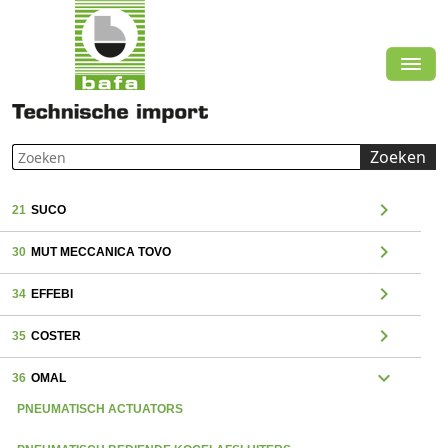
Zoeken
chevron_right
21
SUCO
chevron_right
30
MUT MECCANICA TOVO
chevron_right
34
EFFEBI
chevron_right
35
COSTER
expand_more
36
OMAL
PNEUMATISCH ACTUATORS