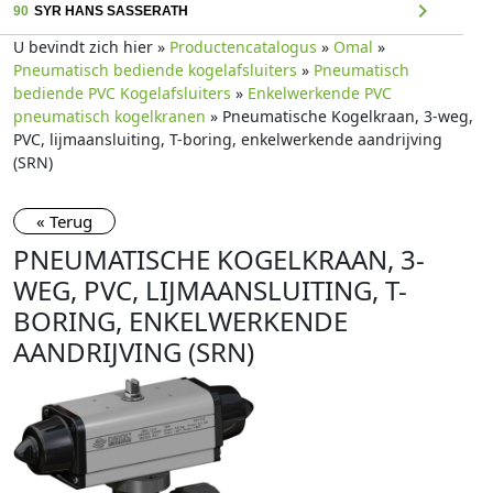
chevron_right
90
SYR HANS SASSERATH
U bevindt zich hier »
Productencatalogus
»
Omal
»
Pneumatisch bediende kogelafsluiters
»
Pneumatisch
bediende PVC Kogelafsluiters
»
Enkelwerkende PVC
pneumatisch kogelkranen
» Pneumatische Kogelkraan, 3-weg,
PVC, lijmaansluiting, T-boring, enkelwerkende aandrijving
(SRN)
« Terug
PNEUMATISCHE KOGELKRAAN, 3-
WEG, PVC, LIJMAANSLUITING, T-
BORING, ENKELWERKENDE
AANDRIJVING (SRN)