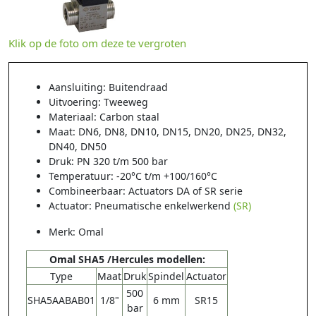
Klik op de foto om deze te vergroten
Aansluiting: Buitendraad
Uitvoering: Tweeweg
Materiaal: Carbon staal
Maat: DN6, DN8, DN10, DN15, DN20, DN25, DN32,
DN40, DN50
Druk: PN 320 t/m 500 bar
Temperatuur: -20°C t/m +100/160°C
Combineerbaar: Actuators DA of SR serie
Actuator: Pneumatische enkelwerkend
(SR)
Merk: Omal
Omal SHA5 /
Hercules
modellen:
Type
Maat
Druk
Spindel
Actuator
500
SHA5AABAB01
1/8"
6 mm
SR
15
bar