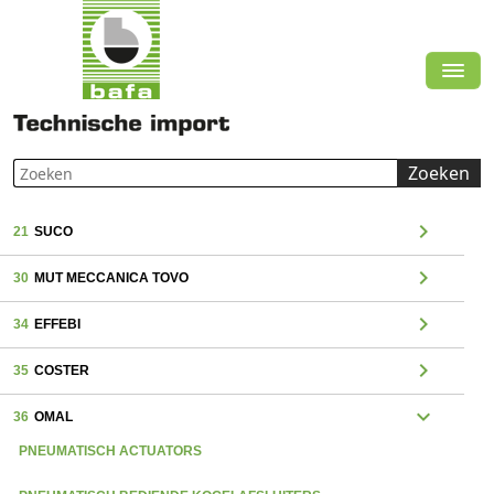
Zoeken
chevron_right
21
SUCO
chevron_right
30
MUT MECCANICA TOVO
chevron_right
34
EFFEBI
chevron_right
35
COSTER
expand_more
36
OMAL
PNEUMATISCH ACTUATORS