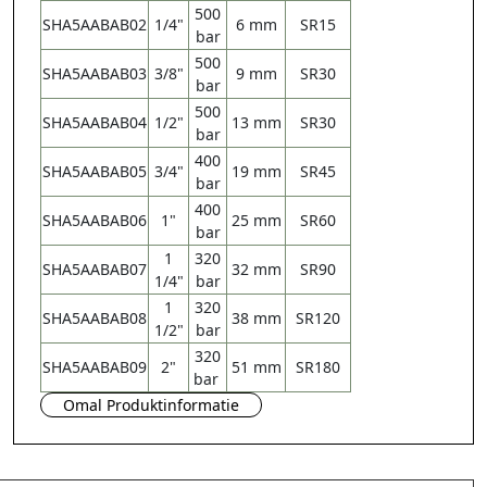
500
SHA5AABAB02
1/4"
6 mm
SR
15
bar
500
SHA5AABAB03
3/8"
9 mm
SR
30
bar
500
SHA5AABAB04
1/2"
13 mm
SR
30
bar
400
SHA5AABAB05
3/4"
19 mm
SR
45
bar
400
SHA5AABAB06
1"
25 mm
SR
60
bar
1
320
SHA5AABAB07
32 mm
SR
90
1/4"
bar
1
320
SHA5AABAB08
38 mm
SR
120
1/2"
bar
320
SHA5AABAB09
2"
51 mm
SR
180
bar
Omal Produktinformatie