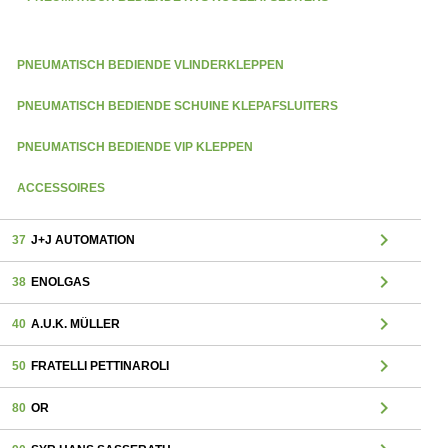
PNEUMATISCH BEDIENDE VLINDERKLEPPEN
PNEUMATISCH BEDIENDE SCHUINE KLEPAFSLUITERS
PNEUMATISCH BEDIENDE VIP KLEPPEN
ACCESSOIRES
chevron_right
37
J+J AUTOMATION
chevron_right
38
ENOLGAS
chevron_right
40
A.U.K. MÜLLER
chevron_right
50
FRATELLI PETTINAROLI
chevron_right
80
OR