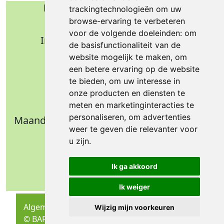
Bafa b.v. Technische import
trackingtechnologieën om uw
browse-ervaring te verbeteren
Nijverheidsweg 11
voor de volgende doeleinden:
om
Industrieterrein Verheulsweide
de basisfunctionaliteit van de
7005 AS Doetinchem
website mogelijk te maken
,
om
Tel.: +31 (0)314 344 342
een betere ervaring op de website
te bieden
,
om uw interesse in
Email: info@bafa.nl
onze producten en diensten te
Openingstijden
meten en marketinginteracties te
personaliseren
,
om advertenties
Maandag t/m donderdag: 09.00 - 16.30 uur
weer te geven die relevanter voor
Vrijdag: 09.00 - 14.30 uur
u zijn
.
Weekend: gesloten
Ik ga akkoord
Ik weiger
Algemene Voorwaarden
Wijzig mijn voorkeuren
© BAFA 2026
Ontwikkeling: DIMA.