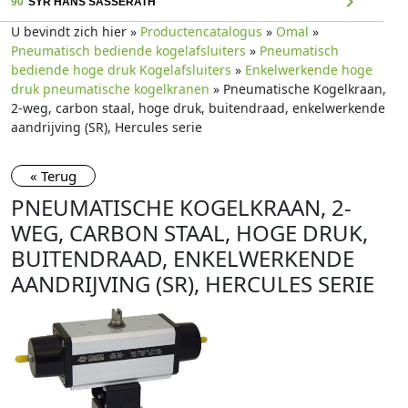
chevron_right
90
SYR HANS SASSERATH
U bevindt zich hier »
Productencatalogus
»
Omal
»
Pneumatisch bediende kogelafsluiters
»
Pneumatisch
bediende hoge druk Kogelafsluiters
»
Enkelwerkende hoge
druk pneumatische kogelkranen
» Pneumatische Kogelkraan,
2-weg, carbon staal, hoge druk, buitendraad, enkelwerkende
aandrijving (SR), Hercules serie
« Terug
PNEUMATISCHE KOGELKRAAN, 2-
WEG, CARBON STAAL, HOGE DRUK,
BUITENDRAAD, ENKELWERKENDE
AANDRIJVING (SR), HERCULES SERIE