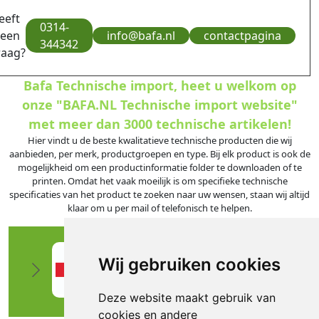
eeft
0314-
 een
info@bafa.nl
contactpagina
344342
raag?
Bafa Technische import, heet u welkom op
onze "BAFA.NL Technische import website"
met meer dan 3000 technische artikelen!
Hier vindt u de beste kwalitatieve technische producten die wij
aanbieden, per merk, productgroepen en type. Bij elk product is ook de
mogelijkheid om een productinformatie folder te downloaden of te
printen. Omdat het vaak moeilijk is om specifieke technische
specificaties van het product te zoeken naar uw wensen, staan wij altijd
klaar om u per mail of telefonisch te helpen.
Wij gebruiken cookies
Deze website maakt gebruik van
cookies en andere