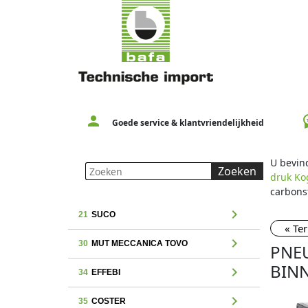
person
workspac
Goede service & klantvriendelijkheid
U bevind
Zoeken
druk Kog
carbons
chevron_right
21
SUCO
« Te
chevron_right
30
MUT MECCANICA TOVO
PNE
BINN
chevron_right
34
EFFEBI
chevron_right
35
COSTER