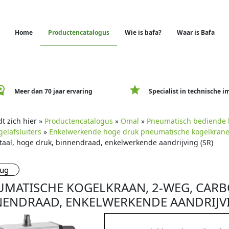
Home
Productencatalogus
Wie is bafa?
Waar is Bafa
e_premium
star
Meer dan 70 jaar ervaring
Specialist in technische i
t zich hier »
Productencatalogus
»
Omal
»
Pneumatisch bediende k
elafsluiters
»
Enkelwerkende hoge druk pneumatische kogelkran
taal, hoge druk, binnendraad, enkelwerkende aandrijving (SR)
rug
UMATISCHE KOGELKRAAN, 2-WEG, CARB
ENDRAAD, ENKELWERKENDE AANDRIJVI