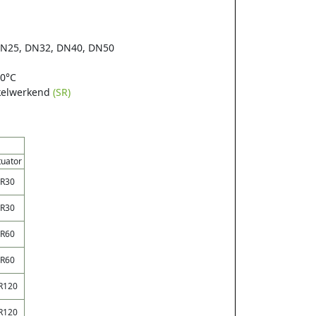
DN25, DN32, DN40, DN50
00°C
nkelwerkend
(SR)
tuator
SR
30
SR
30
SR
60
SR6
0
R
120
R
120