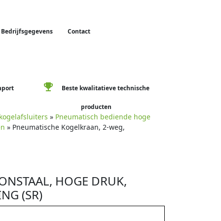
Bedrijfsgegevens
Contact
emoji_events
mport
Beste kwalitatieve technische
producten
ogelafsluiters
»
Pneumatisch bediende hoge
en
» Pneumatische Kogelkraan, 2-weg,
ONSTAAL, HOGE DRUK,
NG (SR)