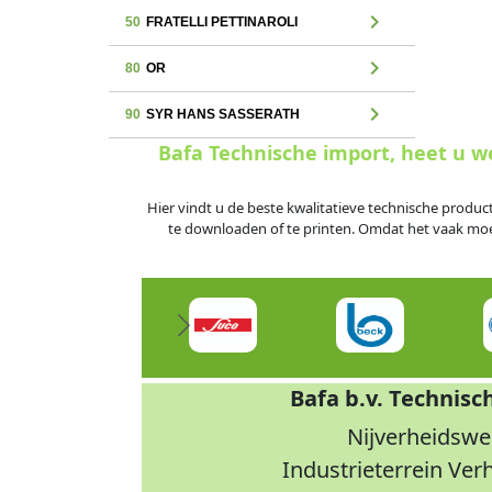
chevron_right
50
FRATELLI PETTINAROLI
chevron_right
80
OR
chevron_right
90
SYR HANS SASSERATH
Bafa Technische import, heet u 
Hier vindt u de beste kwalitatieve technische produc
te downloaden of te printen. Omdat het vaak moeili
Bafa b.v. Technisc
Nijverheidswe
Industrieterrein Ve