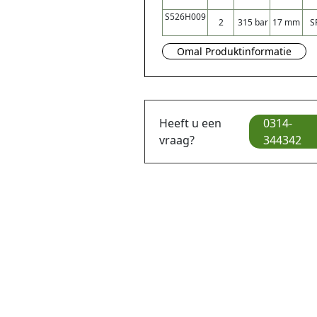
S526H009
2
315 bar
17 mm
S
Omal Produktinformatie
Heeft u een
0314-
vraag?
344342