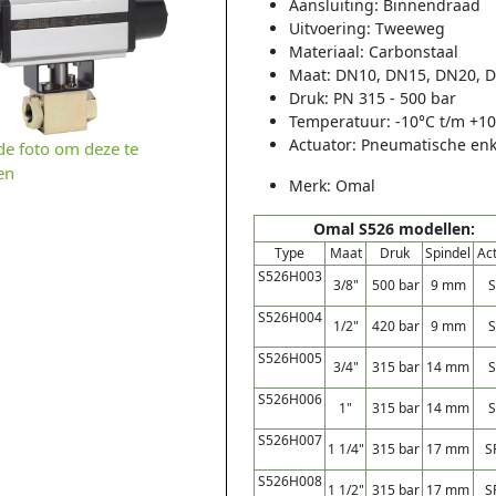
Aansluiting: Binnendraad
Uitvoering: Tweeweg
Materiaal:
Carbonstaal
Maat: DN10, DN15, DN20, 
Druk: PN 315 - 500 bar
Temperatuur: -10°C t/m +1
Actuator: Pneumatische e
 de foto om deze te
en
Merk: Omal
Omal S526 modellen:
Type
Maat
Druk
Spindel
Ac
S526H003
3/8"
500 bar
9 mm
S526H004
1/2"
420 bar
9 mm
S526H005
3/4"
315 bar
14 mm
S526H006
1"
315 bar
14 mm
S526H007
1 1/4"
315 bar
17 mm
S
S526H008
1 1/2"
315 bar
17 mm
S