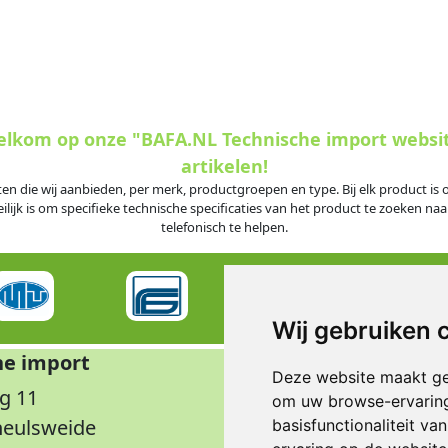
welkom op onze "BAFA.NL Technische import websi
artikelen!
ten die wij aanbieden, per merk, productgroepen en type. Bij elk product i
jk is om specifieke technische specificaties van het product te zoeken naar
telefonisch te helpen.
Wij gebruiken 
he import
Op
Deze website maakt ge
g 11
Maandag t/m don
om uw browse-ervaring
rheulsweide
Vrijdag
basisfunctionaliteit v