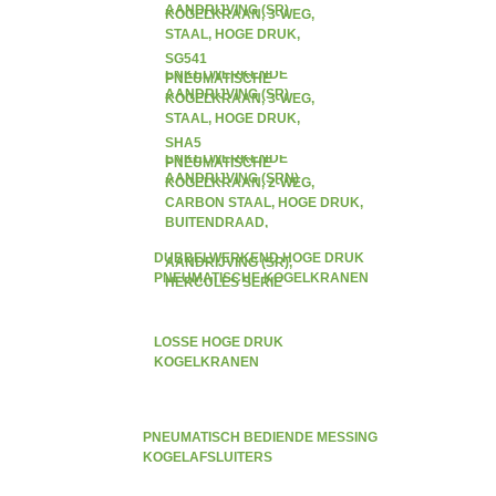
AANDRIJVING (SR)
KOGELKRAAN, 3-WEG,
STAAL, HOGE DRUK,
BINNENDRAAD,
SG541
ENKELWERKENDE
PNEUMATISCHE
AANDRIJVING (SR)
KOGELKRAAN, 3-WEG,
STAAL, HOGE DRUK,
BINNENDRAAD,
SHA5
ENKELWERKENDE
PNEUMATISCHE
AANDRIJVING (SRN)
KOGELKRAAN, 2-WEG,
CARBON STAAL, HOGE DRUK,
BUITENDRAAD,
ENKELWERKENDE
DUBBELWERKEND HOGE DRUK
AANDRIJVING (SR),
PNEUMATISCHE KOGELKRANEN
HERCULES SERIE
LOSSE HOGE DRUK
KOGELKRANEN
PNEUMATISCH BEDIENDE MESSING
KOGELAFSLUITERS