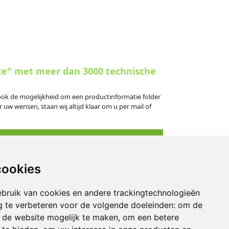
te" met meer dan 3000 technische
s ook de mogelijkheid om een productinformatie folder
 uw wensen, staan wij altijd klaar om u per mail of
cookies
eningstijden
bruik van cookies en andere trackingtechnologieën
derdag: 09.00 - 16.30 uur
 te verbeteren voor de volgende doeleinden:
om de
: 09.00 - 14.30 uur
an de website mogelijk te maken
,
om een betere