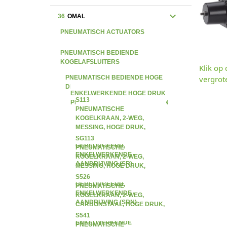
expand_more
36
OMAL
PNEUMATISCH ACTUATORS
PNEUMATISCH BEDIENDE
KOGELAFSLUITERS
Klik op
PNEUMATISCH BEDIENDE HOGE
vergrot
DRUK KOGELAFSLUITERS
ENKELWERKENDE HOGE DRUK
S113
PNEUMATISCHE KOGELKRANEN
PNEUMATISCHE
KOGELKRAAN, 2-WEG,
MESSING, HOGE DRUK,
BINNENDRAAD,
SG113
GEREDUCEERD,
PNEUMATISCHE
ENKELWERKENDE
KOGELKRAAN, 2-WEG,
AANDRIJVING (SR)
MESSING, HOGE DRUK,
BINNENDRAAD,
S526
GEREDUCEERD,
PNEUMATISCHE
ENKELWERKENDE
KOGELKRAAN, 2-WEG,
AANDRIJVING (SRN)
CARBONSTAAL, HOGE DRUK,
BINNENDRAAD,
S541
ENKELWERKENDE
PNEUMATISCHE