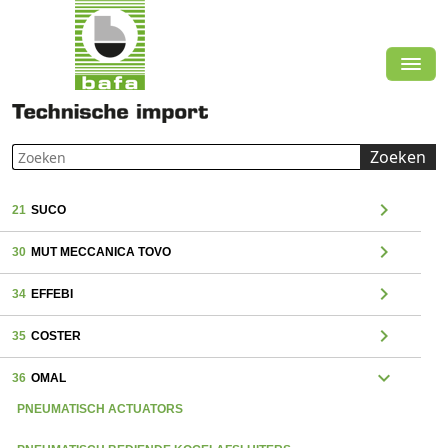
Zoeken
chevron_right
21
SUCO
chevron_right
30
MUT MECCANICA TOVO
chevron_right
34
EFFEBI
chevron_right
35
COSTER
expand_more
36
OMAL
PNEUMATISCH ACTUATORS