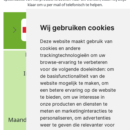
klaar om u per mail of telefonisch te helpen.
Wij gebruiken cookies
Deze website maakt gebruik van
cookies en andere
Bafa b.v. Technische import
trackingtechnologieën om uw
browse-ervaring te verbeteren
Nijverheidsweg 11
voor de volgende doeleinden:
om
Industrieterrein Verheulsweide
de basisfunctionaliteit van de
7005 AS Doetinchem
website mogelijk te maken
,
om
Tel.: +31 (0)314 344 342
een betere ervaring op de website
te bieden
,
om uw interesse in
Email: info@bafa.nl
onze producten en diensten te
Openingstijden
meten en marketinginteracties te
personaliseren
,
om advertenties
Maandag t/m donderdag: 09.00 - 16.30 uur
weer te geven die relevanter voor
Vrijdag: 09.00 - 14.30 uur