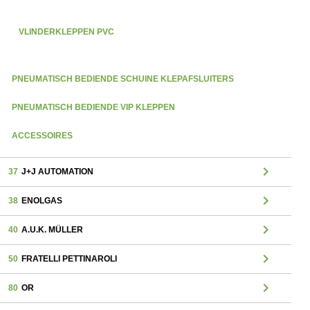
VLINDERKLEPPEN PVC
PNEUMATISCH BEDIENDE SCHUINE KLEPAFSLUITERS
PNEUMATISCH BEDIENDE VIP KLEPPEN
ACCESSOIRES
chevron_right
37
J+J AUTOMATION
chevron_right
38
ENOLGAS
chevron_right
40
A.U.K. MÜLLER
chevron_right
50
FRATELLI PETTINAROLI
chevron_right
80
OR