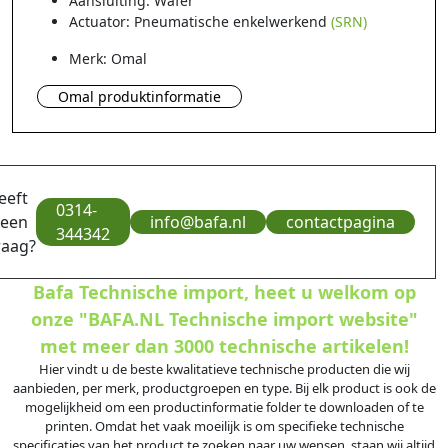
Aansluiting: Wafer
Actuator: Pneumatische enkelwerkend
(SRN)
Merk: Omal
Omal produktinformatie
eeft
0314-
 een
info@bafa.nl
contactpagina
344342
raag?
Bafa Technische import, heet u welkom op
onze "BAFA.NL Technische import website"
met meer dan 3000 technische artikelen!
Hier vindt u de beste kwalitatieve technische producten die wij
aanbieden, per merk, productgroepen en type. Bij elk product is ook de
mogelijkheid om een productinformatie folder te downloaden of te
printen. Omdat het vaak moeilijk is om specifieke technische
specificaties van het product te zoeken naar uw wensen, staan wij altijd