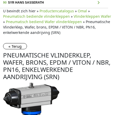
chevron_right
90
SYR HANS SASSERATH
U bevindt zich hier »
Productencatalogus
»
Omal
»
Pneumatisch bediende vlinderkleppen
»
Vlinderkleppen Wafer
»
Pneumatisch bediend Wafer vlinderkleppen
» Pneumatische
Vlinderklep, Wafer, brons, EPDM / VITON / NBR, PN16,
enkelwerkende aandrijving (SRN)
« Terug
PNEUMATISCHE VLINDERKLEP,
WAFER, BRONS, EPDM / VITON / NBR,
PN16, ENKELWERKENDE
AANDRIJVING (SRN)