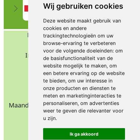
Wij gebruiken cookies
Deze website maakt gebruik van
cookies en andere
Bafa b.v. Technische import
trackingtechnologieën om uw
browse-ervaring te verbeteren
Nijverheidsweg 11
voor de volgende doeleinden:
om
Industrieterrein Verheulsweide
de basisfunctionaliteit van de
7005 AS Doetinchem
website mogelijk te maken
,
om
Tel.: +31 (0)314 344 342
een betere ervaring op de website
te bieden
,
om uw interesse in
Email: info@bafa.nl
onze producten en diensten te
Openingstijden
meten en marketinginteracties te
personaliseren
,
om advertenties
Maandag t/m donderdag: 09.00 - 16.30 uur
weer te geven die relevanter voor
Vrijdag: 09.00 - 14.30 uur
u zijn
.
Weekend: gesloten
Ik ga akkoord