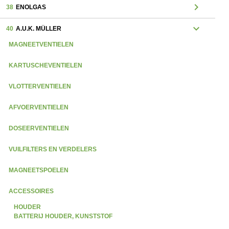
chevron_right
38
ENOLGAS
expand_more
40
A.U.K. MÜLLER
MAGNEETVENTIELEN
KARTUSCHEVENTIELEN
VLOTTERVENTIELEN
AFVOERVENTIELEN
DOSEERVENTIELEN
VUILFILTERS EN VERDELERS
MAGNEETSPOELEN
ACCESSOIRES
HOUDER
BATTERIJ HOUDER, KUNSTSTOF