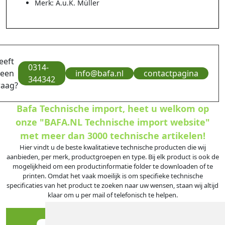
Merk: A.u.K. Müller
eeft
0314-
 een
info@bafa.nl
contactpagina
344342
raag?
Bafa Technische import, heet u welkom op
onze "BAFA.NL Technische import website"
met meer dan 3000 technische artikelen!
Hier vindt u de beste kwalitatieve technische producten die wij
aanbieden, per merk, productgroepen en type. Bij elk product is ook de
mogelijkheid om een productinformatie folder te downloaden of te
printen. Omdat het vaak moeilijk is om specifieke technische
specificaties van het product te zoeken naar uw wensen, staan wij altijd
klaar om u per mail of telefonisch te helpen.