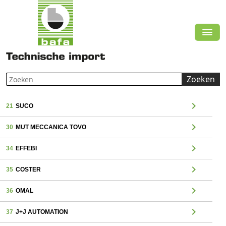
Zoeken
chevron_right
21
SUCO
chevron_right
30
MUT MECCANICA TOVO
chevron_right
34
EFFEBI
chevron_right
35
COSTER
chevron_right
36
OMAL
chevron_right
37
J+J AUTOMATION