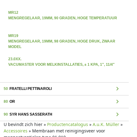
MR12
MENGREGELAAR, 19MM, 90 GRADEN, HOGE TEMPERATUUR
MR19
MENGREGELAAR, 19MM, 98 GRADEN, HOGE DRUK, ZWAAR
MODEL
23.0XX.
VACUMASTER VOOR MELKINSTALLATIES, ± 1 KPA, 1", 11/4"
chevron_right
50
FRATELLI PETTINAROLI
chevron_right
80
OR
chevron_right
90
SYR HANS SASSERATH
U bevindt zich hier »
Productencatalogus
»
A.u.K. Müller
»
Accessoires
» Membraan met reinigingsveer voor