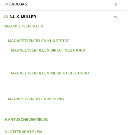
chevron_right
38
ENOLGAS
expand_more
40
A.U.K. MÜLLER
MAGNEETVENTIELEN
MAGNEETVENTIELEN KUNSTSTOF
MAGNEETVENTIELEN DIRECT GESTUURD
MAGNEETVENTIELEN INDIRECT GESTUURD
MAGNEETVENTIELEN MESSING
KARTUSCHEVENTIELEN
VLOTTERVENTIELEN