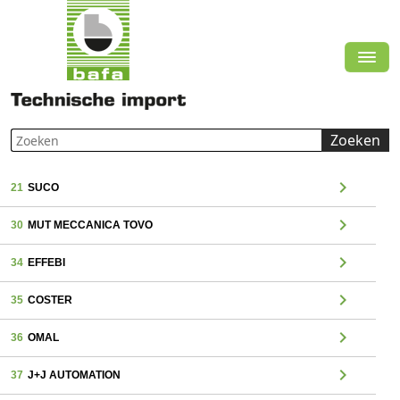
Zoeken
chevron_right
21
SUCO
chevron_right
30
MUT MECCANICA TOVO
chevron_right
34
EFFEBI
chevron_right
35
COSTER
chevron_right
36
OMAL
chevron_right
37
J+J AUTOMATION