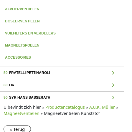
AFVOERVENTIELEN
DOSEERVENTIELEN
VUILFILTERS EN VERDELERS
MAGNEETSPOELEN
ACCESSOIRES
chevron_right
50
FRATELLI PETTINAROLI
chevron_right
80
OR
chevron_right
90
SYR HANS SASSERATH
U bevindt zich hier »
Productencatalogus
»
A.u.K. Müller
»
Magneetventielen
» Magneetventielen Kunststof
« Terug