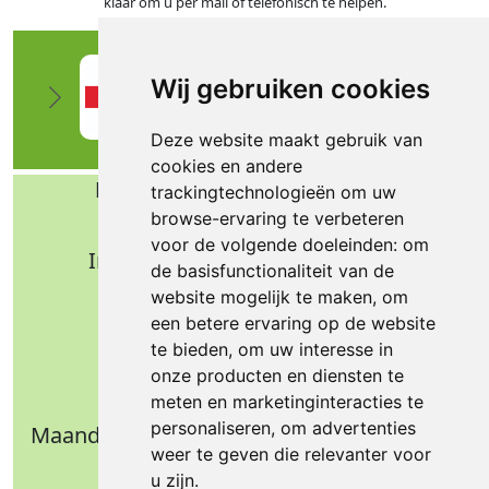
klaar om u per mail of telefonisch te helpen.
Wij gebruiken cookies
Deze website maakt gebruik van
cookies en andere
Bafa b.v. Technische import
trackingtechnologieën om uw
browse-ervaring te verbeteren
Nijverheidsweg 11
voor de volgende doeleinden:
om
Industrieterrein Verheulsweide
de basisfunctionaliteit van de
7005 AS Doetinchem
website mogelijk te maken
,
om
Tel.: +31 (0)314 344 342
een betere ervaring op de website
te bieden
,
om uw interesse in
Email: info@bafa.nl
onze producten en diensten te
Openingstijden
meten en marketinginteracties te
personaliseren
,
om advertenties
Maandag t/m donderdag: 09.00 - 16.30 uur
weer te geven die relevanter voor
Vrijdag: 09.00 - 14.30 uur
u zijn
.