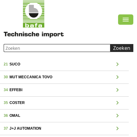
Zoeken
chevron_right
21
SUCO
chevron_right
30
MUT MECCANICA TOVO
chevron_right
34
EFFEBI
chevron_right
35
COSTER
chevron_right
36
OMAL
chevron_right
37
J+J AUTOMATION