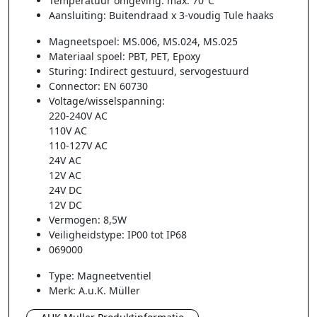
Temperatuur omgeving: max. 70°C
Aansluiting: Buitendraad x 3-voudig Tule haaks
Magneetspoel: MS.006, MS.024, MS.025
Materiaal spoel: PBT, PET, Epoxy
Sturing: Indirect gestuurd, servogestuurd
Connector: EN 60730
Voltage/wisselspanning:
220-240V AC
110V AC
110-127V AC
24V AC
12V AC
24V DC
12V DC
Vermogen: 8,5W
Veiligheidstype: IP00 tot IP68
069000
Type: Magneetventiel
Merk: A.u.K. Müller