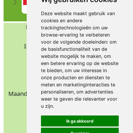
Deze website maakt gebruik van
cookies en andere
Bafa b.v. Technische import
trackingtechnologieën om uw
browse-ervaring te verbeteren
Nijverheidsweg 11
voor de volgende doeleinden:
om
Industrieterrein Verheulsweide
de basisfunctionaliteit van de
7005 AS Doetinchem
website mogelijk te maken
,
om
Tel.: +31 (0)314 344 342
een betere ervaring op de website
te bieden
,
om uw interesse in
Email: info@bafa.nl
onze producten en diensten te
Openingstijden
meten en marketinginteracties te
personaliseren
,
om advertenties
Maandag t/m donderdag: 09.00 - 16.30 uur
weer te geven die relevanter voor
Vrijdag: 09.00 - 14.30 uur
u zijn
.
Weekend: gesloten
Ik ga akkoord