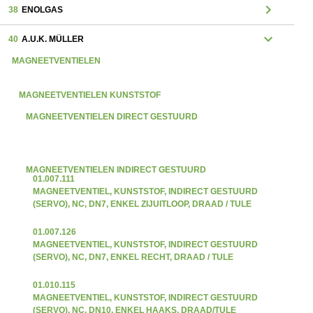
chevron_right
38
ENOLGAS
expand_more
40
A.U.K. MÜLLER
MAGNEETVENTIELEN
MAGNEETVENTIELEN KUNSTSTOF
MAGNEETVENTIELEN DIRECT GESTUURD
MAGNEETVENTIELEN INDIRECT GESTUURD
01.007.111
MAGNEETVENTIEL, KUNSTSTOF, INDIRECT GESTUURD
(SERVO), NC, DN7, ENKEL ZIJUITLOOP, DRAAD / TULE
01.007.126
MAGNEETVENTIEL, KUNSTSTOF, INDIRECT GESTUURD
(SERVO), NC, DN7, ENKEL RECHT, DRAAD / TULE
01.010.115
MAGNEETVENTIEL, KUNSTSTOF, INDIRECT GESTUURD
(SERVO), NC, DN10, ENKEL HAAKS, DRAAD/TULE