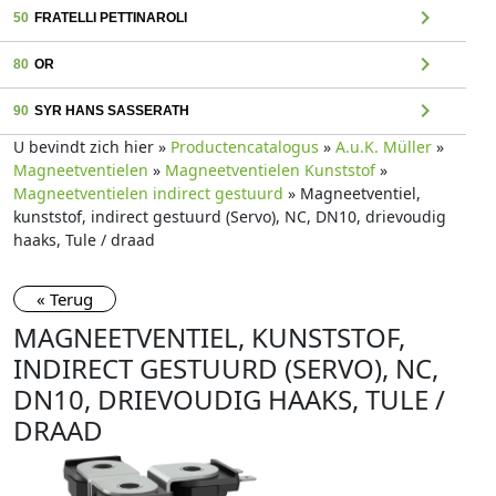
chevron_right
50
FRATELLI PETTINAROLI
chevron_right
80
OR
chevron_right
90
SYR HANS SASSERATH
U bevindt zich hier »
Productencatalogus
»
A.u.K. Müller
»
Magneetventielen
»
Magneetventielen Kunststof
»
Magneetventielen indirect gestuurd
» Magneetventiel,
kunststof, indirect gestuurd (Servo), NC, DN10, drievoudig
haaks, Tule / draad
« Terug
MAGNEETVENTIEL, KUNSTSTOF,
INDIRECT GESTUURD (SERVO), NC,
DN10, DRIEVOUDIG HAAKS, TULE /
DRAAD