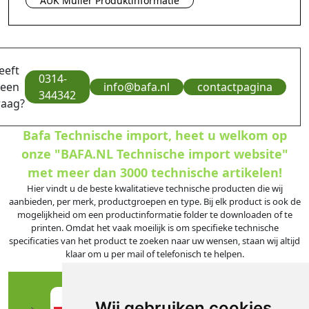
AUK Muller Produktinformatie
eeft
0314-
 een
info@bafa.nl
contactpagina
344342
raag?
Bafa Technische import, heet u welkom op
onze "BAFA.NL Technische import website"
met meer dan 3000 technische artikelen!
Hier vindt u de beste kwalitatieve technische producten die wij
aanbieden, per merk, productgroepen en type. Bij elk product is ook de
mogelijkheid om een productinformatie folder te downloaden of te
printen. Omdat het vaak moeilijk is om specifieke technische
specificaties van het product te zoeken naar uw wensen, staan wij altijd
klaar om u per mail of telefonisch te helpen.
Wij gebruiken cookies