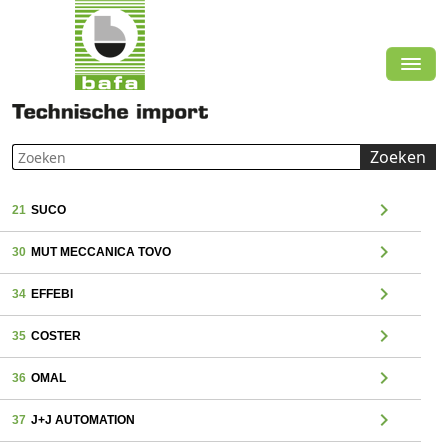
Zoeken
chevron_right
21
SUCO
chevron_right
30
MUT MECCANICA TOVO
chevron_right
34
EFFEBI
chevron_right
35
COSTER
chevron_right
36
OMAL
chevron_right
37
J+J AUTOMATION