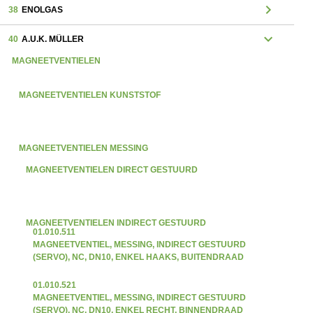
chevron_right
38
ENOLGAS
expand_more
40
A.U.K. MÜLLER
MAGNEETVENTIELEN
MAGNEETVENTIELEN KUNSTSTOF
MAGNEETVENTIELEN MESSING
MAGNEETVENTIELEN DIRECT GESTUURD
MAGNEETVENTIELEN INDIRECT GESTUURD
01.010.511
MAGNEETVENTIEL, MESSING, INDIRECT GESTUURD
(SERVO), NC, DN10, ENKEL HAAKS, BUITENDRAAD
01.010.521
MAGNEETVENTIEL, MESSING, INDIRECT GESTUURD
(SERVO), NC, DN10, ENKEL RECHT, BINNENDRAAD