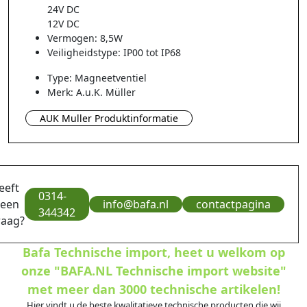
24V DC
12V DC
Vermogen: 8,5W
Veiligheidstype: IP00 tot IP68
Type: Magneetventiel
Merk: A.u.K. Müller
AUK Muller Produktinformatie
eeft
0314-
 een
info@bafa.nl
contactpagina
344342
raag?
Bafa Technische import, heet u welkom op
onze "BAFA.NL Technische import website"
met meer dan 3000 technische artikelen!
Hier vindt u de beste kwalitatieve technische producten die wij