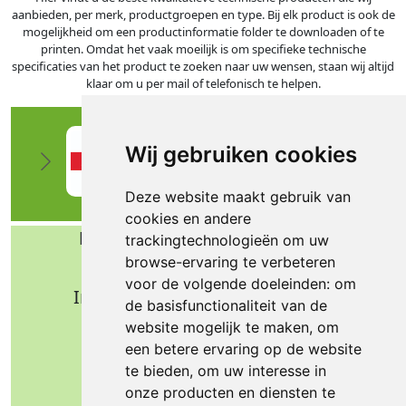
aanbieden, per merk, productgroepen en type. Bij elk product is ook de
mogelijkheid om een productinformatie folder te downloaden of te
printen. Omdat het vaak moeilijk is om specifieke technische
specificaties van het product te zoeken naar uw wensen, staan wij altijd
klaar om u per mail of telefonisch te helpen.
Wij gebruiken cookies
Deze website maakt gebruik van
cookies en andere
Bafa b.v. Technische import
trackingtechnologieën om uw
browse-ervaring te verbeteren
Nijverheidsweg 11
voor de volgende doeleinden:
om
Industrieterrein Verheulsweide
de basisfunctionaliteit van de
7005 AS Doetinchem
website mogelijk te maken
,
om
Tel.: +31 (0)314 344 342
een betere ervaring op de website
te bieden
,
om uw interesse in
Email: info@bafa.nl
onze producten en diensten te