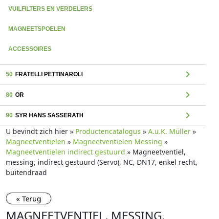
VUILFILTERS EN VERDELERS
MAGNEETSPOELEN
ACCESSOIRES
chevron_right
50
FRATELLI PETTINAROLI
chevron_right
80
OR
chevron_right
90
SYR HANS SASSERATH
U bevindt zich hier »
Productencatalogus
»
A.u.K. Müller
»
Magneetventielen
»
Magneetventielen Messing
»
Magneetventielen indirect gestuurd
» Magneetventiel,
messing, indirect gestuurd (Servo), NC, DN17, enkel recht,
buitendraad
« Terug
MAGNEETVENTIEL, MESSING,