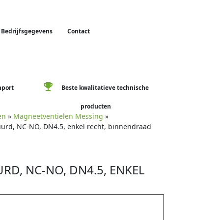
Bedrijfsgegevens
Contact
emoji_events
mport
Beste kwalitatieve technische
producten
en
»
Magneetventielen Messing
»
uurd, NC-NO, DN4.5, enkel recht, binnendraad
RD, NC-NO, DN4.5, ENKEL