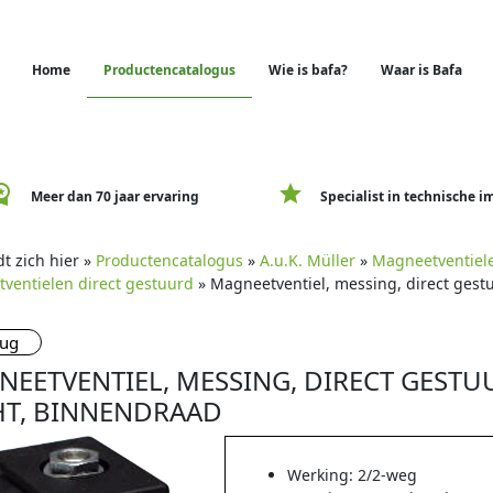
Home
Productencatalogus
Wie is bafa?
Waar is Bafa
e_premium
star
Meer dan 70 jaar ervaring
Specialist in technische i
t zich hier »
Productencatalogus
»
A.u.K. Müller
»
Magneetventiel
ventielen direct gestuurd
» Magneetventiel, messing, direct gest
rug
EETVENTIEL, MESSING, DIRECT GESTUU
HT, BINNENDRAAD
Werking: 2/2-weg