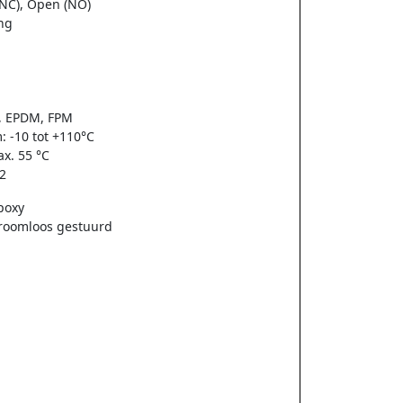
(NC), Open (NO)
ng
, EPDM, FPM
 -10 tot +110°C
x. 55 °C
/2
Epoxy
stroomloos gestuurd