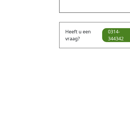
Heeft u een
0314-
vraag?
344342