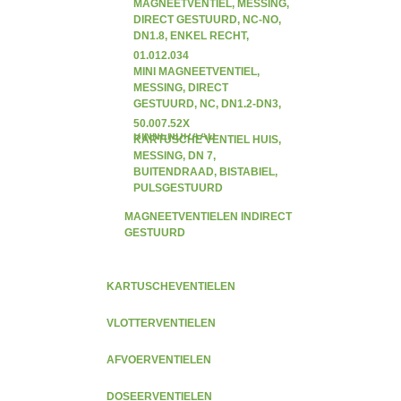
MAGNEETVENTIEL, MESSING,
DIRECT GESTUURD, NC-NO,
DN1.8, ENKEL RECHT,
BINNENDRAAD
01.012.034
MINI MAGNEETVENTIEL,
MESSING, DIRECT
GESTUURD, NC, DN1.2-DN3,
ENKEL RECHT,
50.007.52X
BINNENDRAAD
KARTUSCHE VENTIEL HUIS,
MESSING, DN 7,
BUITENDRAAD, BISTABIEL,
PULSGESTUURD
MAGNEETVENTIELEN INDIRECT
GESTUURD
KARTUSCHEVENTIELEN
VLOTTERVENTIELEN
AFVOERVENTIELEN
DOSEERVENTIELEN