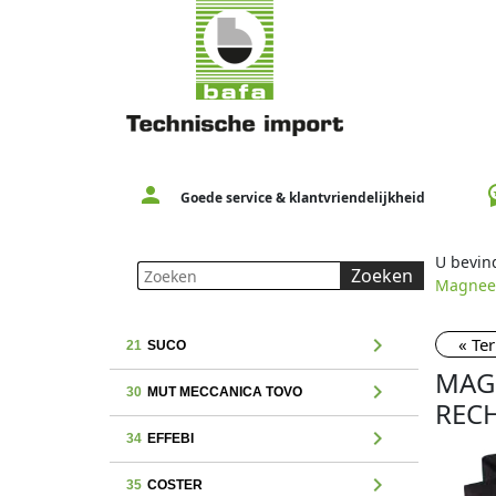
person
workspac
Goede service & klantvriendelijkheid
U bevind
Zoeken
Magneet
chevron_right
« Te
21
SUCO
MAGN
chevron_right
30
MUT MECCANICA TOVO
REC
chevron_right
34
EFFEBI
chevron_right
35
COSTER