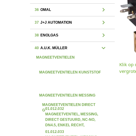
chevron_right
36
OMAL
chevron_right
37
J+J AUTOMATION
chevron_right
38
ENOLGAS
expand_more
40
A.U.K. MÜLLER
MAGNEETVENTIELEN
Klik op
vergrot
MAGNEETVENTIELEN KUNSTSTOF
MAGNEETVENTIELEN MESSING
MAGNEETVENTIELEN DIRECT
01.012.032
GESTUURD
MAGNEETVENTIEL, MESSING,
DIRECT GESTUURD, NC-NO,
DN4.5, ENKEL RECHT,
BINNENDRAAD
01.012.033