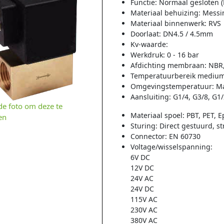
Functie: Normaal gesloten 
Materiaal behuizing: Messi
Materiaal binnenwerk: RVS
Doorlaat: DN4.5 / 4.5mm
Kv-waarde:
Werkdruk: 0 - 16 bar
Afdichting membraan: NBR
Temperatuurbereik medium:
Omgevingstemperatuur: Ma
Aansluiting: G1/4, G3/8, G1
 de foto om deze te
Materiaal spoel: PBT, PET, 
en
Sturing: Direct gestuurd, 
Connector: EN 60730
Voltage/wisselspanning:
6V DC
12V DC
24V AC
24V DC
115V AC
230V AC
380V AC