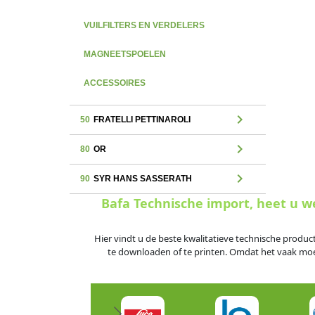
VUILFILTERS EN VERDELERS
MAGNEETSPOELEN
ACCESSOIRES
chevron_right
50
FRATELLI PETTINAROLI
chevron_right
80
OR
chevron_right
90
SYR HANS SASSERATH
Bafa Technische import, heet u 
Hier vindt u de beste kwalitatieve technische produc
te downloaden of te printen. Omdat het vaak moeili