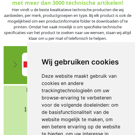
met meer dan 3000 technische artikelen!
Hier vindt u de beste kwalitatieve technische producten die wij
aanbieden, per merk, productgroepen en type. Bij elk product is ook de
mogelijkheid om een productinformatie folder te downloaden of te
printen. Omdat het vaak moeilijk is om specifieke technische
specificaties van het product te zoeken naar uw wensen, staan wij altijd
klaar om u per mail of telefonisch te helpen.
Wij gebruiken cookies
Deze website maakt gebruik van
cookies en andere
Bafa b.v. Technische import
trackingtechnologieën om uw
browse-ervaring te verbeteren
Nijverheidsweg 11
voor de volgende doeleinden:
om
Industrieterrein Verheulsweide
de basisfunctionaliteit van de
7005 AS Doetinchem
website mogelijk te maken
,
om
Tel.: +31 (0)314 344 342
een betere ervaring op de website
te bieden
,
om uw interesse in