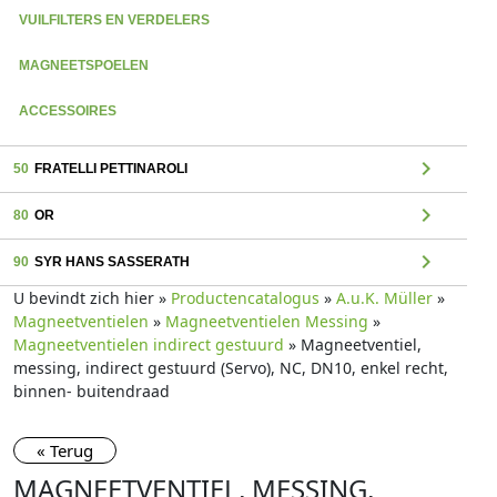
VUILFILTERS EN VERDELERS
MAGNEETSPOELEN
ACCESSOIRES
chevron_right
50
FRATELLI PETTINAROLI
chevron_right
80
OR
chevron_right
90
SYR HANS SASSERATH
U bevindt zich hier »
Productencatalogus
»
A.u.K. Müller
»
Magneetventielen
»
Magneetventielen Messing
»
Magneetventielen indirect gestuurd
» Magneetventiel,
messing, indirect gestuurd (Servo), NC, DN10, enkel recht,
binnen- buitendraad
« Terug
MAGNEETVENTIEL, MESSING,