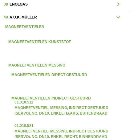
chevron_right
38
ENOLGAS
expand_more
40
A.U.K. MÜLLER
MAGNEETVENTIELEN
MAGNEETVENTIELEN KUNSTSTOF
MAGNEETVENTIELEN MESSING
MAGNEETVENTIELEN DIRECT GESTUURD
MAGNEETVENTIELEN INDIRECT GESTUURD
01.010.511
MAGNEETVENTIEL, MESSING, INDIRECT GESTUURD
(SERVO), NC, DN10, ENKEL HAAKS, BUITENDRAAD
01.010.521
MAGNEETVENTIEL, MESSING, INDIRECT GESTUURD
(SERVO), NC, DN10, ENKEL RECHT, BINNENDRAAD