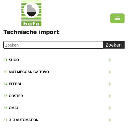
Zoeken
chevron_right
21
SUCO
chevron_right
30
MUT MECCANICA TOVO
chevron_right
34
EFFEBI
chevron_right
35
COSTER
chevron_right
36
OMAL
chevron_right
37
J+J AUTOMATION