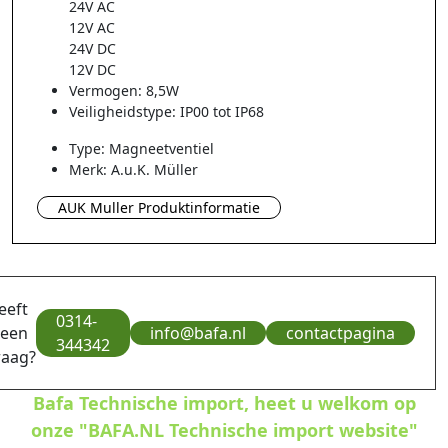
24V AC
12V AC
24V DC
12V DC
Vermogen: 8,5W
Veiligheidstype: IP00 tot IP68
Type: Magneetventiel
Merk: A.u.K. Müller
AUK Muller Produktinformatie
eeft
0314-
 een
info@bafa.nl
contactpagina
344342
raag?
Bafa Technische import, heet u welkom op
onze "BAFA.NL Technische import website"