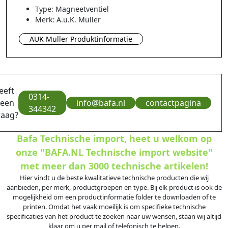
Type: Magneetventiel
Merk: A.u.K. Müller
AUK Muller Produktinformatie
eeft
0314-
 een
info@bafa.nl
contactpagina
344342
raag?
Bafa Technische import, heet u welkom op
onze "BAFA.NL Technische import website"
met meer dan 3000 technische artikelen!
Hier vindt u de beste kwalitatieve technische producten die wij
aanbieden, per merk, productgroepen en type. Bij elk product is ook de
mogelijkheid om een productinformatie folder te downloaden of te
printen. Omdat het vaak moeilijk is om specifieke technische
specificaties van het product te zoeken naar uw wensen, staan wij altijd
klaar om u per mail of telefonisch te helpen.