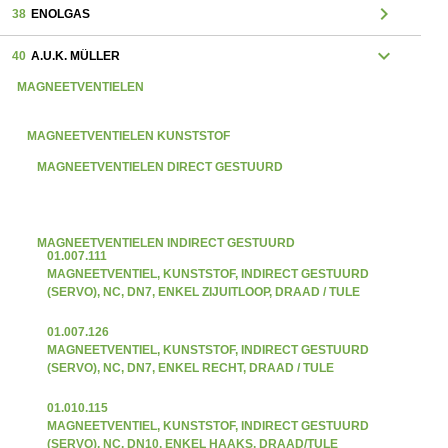
chevron_right
38
ENOLGAS
expand_more
40
A.U.K. MÜLLER
MAGNEETVENTIELEN
MAGNEETVENTIELEN KUNSTSTOF
MAGNEETVENTIELEN DIRECT GESTUURD
MAGNEETVENTIELEN INDIRECT GESTUURD
01.007.111
MAGNEETVENTIEL, KUNSTSTOF, INDIRECT GESTUURD
(SERVO), NC, DN7, ENKEL ZIJUITLOOP, DRAAD / TULE
01.007.126
MAGNEETVENTIEL, KUNSTSTOF, INDIRECT GESTUURD
(SERVO), NC, DN7, ENKEL RECHT, DRAAD / TULE
01.010.115
MAGNEETVENTIEL, KUNSTSTOF, INDIRECT GESTUURD
(SERVO), NC, DN10, ENKEL HAAKS, DRAAD/TULE