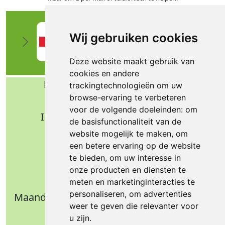
Wij gebruiken cookies
Deze website maakt gebruik van
cookies en andere
Bafa b.v. Technische import
trackingtechnologieën om uw
browse-ervaring te verbeteren
Nijverheidsweg 11
voor de volgende doeleinden:
om
Industrieterrein Verheulsweide
de basisfunctionaliteit van de
7005 AS Doetinchem
website mogelijk te maken
,
om
Tel.: +31 (0)314 344 342
een betere ervaring op de website
te bieden
,
om uw interesse in
Email: info@bafa.nl
onze producten en diensten te
Openingstijden
meten en marketinginteracties te
personaliseren
,
om advertenties
Maandag t/m donderdag: 09.00 - 16.30 uur
weer te geven die relevanter voor
Vrijdag: 09.00 - 14.30 uur
u zijn
.