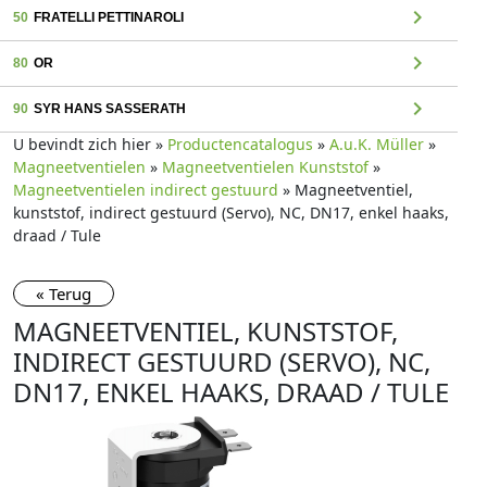
chevron_right
50
FRATELLI PETTINAROLI
chevron_right
80
OR
chevron_right
90
SYR HANS SASSERATH
U bevindt zich hier »
Productencatalogus
»
A.u.K. Müller
»
Magneetventielen
»
Magneetventielen Kunststof
»
Magneetventielen indirect gestuurd
» Magneetventiel,
kunststof, indirect gestuurd (Servo), NC, DN17, enkel haaks,
draad / Tule
« Terug
MAGNEETVENTIEL, KUNSTSTOF,
INDIRECT GESTUURD (SERVO), NC,
DN17, ENKEL HAAKS, DRAAD / TULE