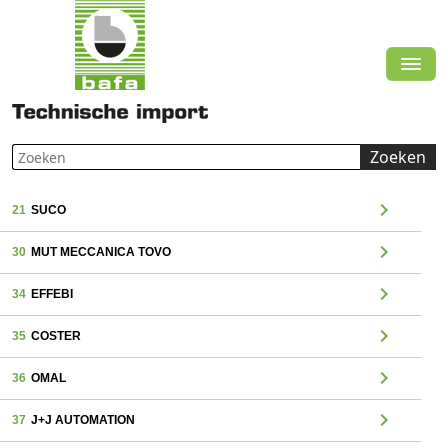
Zoeken
chevron_right
21
SUCO
chevron_right
30
MUT MECCANICA TOVO
chevron_right
34
EFFEBI
chevron_right
35
COSTER
chevron_right
36
OMAL
chevron_right
37
J+J AUTOMATION