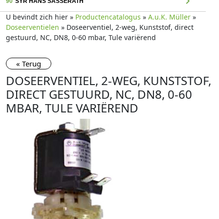
chevron_right
90
SYR HANS SASSERATH
U bevindt zich hier »
Productencatalogus
»
A.u.K. Müller
»
Doseerventielen
» Doseerventiel, 2-weg, Kunststof, direct
gestuurd, NC, DN8, 0-60 mbar, Tule variërend
« Terug
DOSEERVENTIEL, 2-WEG, KUNSTSTOF,
DIRECT GESTUURD, NC, DN8, 0-60
MBAR, TULE VARIËREND