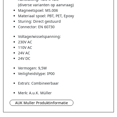
(diverse varianten op aanvraag)
Magneetspoel: MS.006
Materiaal spoel: PBT, PET, Epoxy
Sturing: Direct gestuurd
Connector: EN 60730
Voltage/wisselspanning:
230V AC
110V AC
24V AC
24V DC
Vermogen: 9,5W
Veiligheidstype: IP00
Extra’s: Combineerbaar
Merk: A.u.K. Müller
AUK Muller Produktinformatie