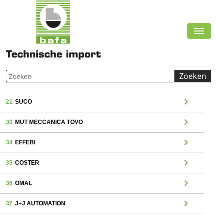
Zoeken
chevron_right
21
SUCO
chevron_right
30
MUT MECCANICA TOVO
chevron_right
34
EFFEBI
chevron_right
35
COSTER
chevron_right
36
OMAL
chevron_right
37
J+J AUTOMATION