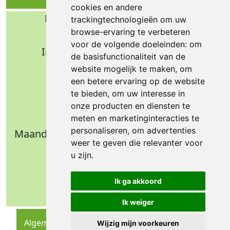
cookies en andere
Bafa b.v. Technische import
trackingtechnologieën om uw
browse-ervaring te verbeteren
Nijverheidsweg 11
voor de volgende doeleinden:
om
Industrieterrein Verheulsweide
de basisfunctionaliteit van de
7005 AS Doetinchem
website mogelijk te maken
,
om
Tel.: +31 (0)314 344 342
een betere ervaring op de website
te bieden
,
om uw interesse in
Email: info@bafa.nl
onze producten en diensten te
Openingstijden
meten en marketinginteracties te
personaliseren
,
om advertenties
Maandag t/m donderdag: 09.00 - 16.30 uur
weer te geven die relevanter voor
Vrijdag: 09.00 - 14.30 uur
u zijn
.
Weekend: gesloten
Ik ga akkoord
Ik weiger
Algemene Voorwaarden
Wijzig mijn voorkeuren