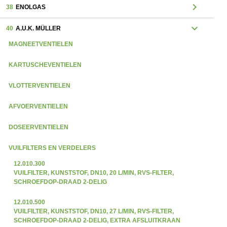
chevron_right
38
ENOLGAS
expand_more
40
A.U.K. MÜLLER
MAGNEETVENTIELEN
KARTUSCHEVENTIELEN
VLOTTERVENTIELEN
AFVOERVENTIELEN
DOSEERVENTIELEN
VUILFILTERS EN VERDELERS
12.010.300
VUILFILTER, KUNSTSTOF, DN10, 20 L/MIN, RVS-FILTER,
SCHROEFDOP-DRAAD 2-DELIG
12.010.500
VUILFILTER, KUNSTSTOF, DN10, 27 L/MIN, RVS-FILTER,
SCHROEFDOP-DRAAD 2-DELIG, EXTRA AFSLUITKRAAN