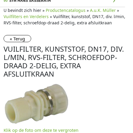
chevron_right
90
SYR HANS SASSERATH
U bevindt zich hier »
Productencatalogus
»
A.u.K. Müller
»
Vuilfilters en Verdelers
» Vuilfilter, kunststof, DN17, div. l/min,
RVS-filter, schroefdop-draad 2-delig, extra afsluitkraan
« Terug
VUILFILTER, KUNSTSTOF, DN17, DIV.
L/MIN, RVS-FILTER, SCHROEFDOP-
DRAAD 2-DELIG, EXTRA
AFSLUITKRAAN
Klik op de foto om deze te vergroten