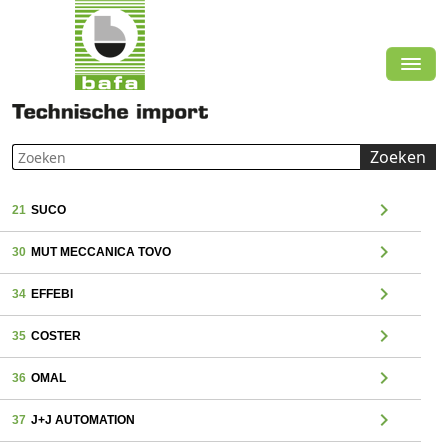
Zoeken
chevron_right
21
SUCO
chevron_right
30
MUT MECCANICA TOVO
chevron_right
34
EFFEBI
chevron_right
35
COSTER
chevron_right
36
OMAL
chevron_right
37
J+J AUTOMATION