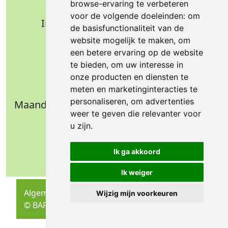
browse-ervaring te verbeteren
Nijverheidsweg 11
voor de volgende doeleinden:
om
Industrieterrein Verheulsweide
de basisfunctionaliteit van de
7005 AS Doetinchem
website mogelijk te maken
,
om
Tel.: +31 (0)314 344 342
een betere ervaring op de website
te bieden
,
om uw interesse in
Email: info@bafa.nl
onze producten en diensten te
Openingstijden
meten en marketinginteracties te
personaliseren
,
om advertenties
Maandag t/m donderdag: 09.00 - 16.30 uur
weer te geven die relevanter voor
Vrijdag: 09.00 - 14.30 uur
u zijn
.
Weekend: gesloten
Ik ga akkoord
Ik weiger
Algemene Voorwaarden
Wijzig mijn voorkeuren
© BAFA 2026
Ontwikkeling: DIMA.