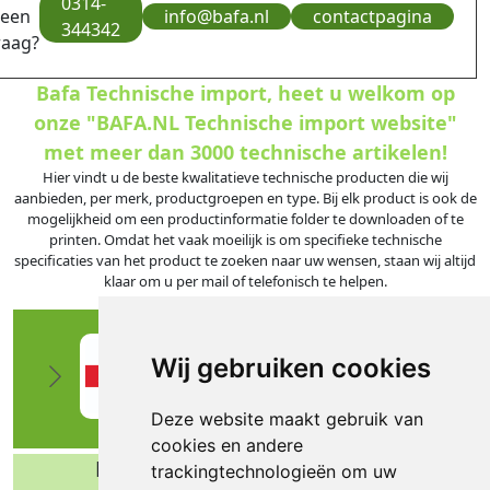
0314-
 een
info@bafa.nl
contactpagina
344342
raag?
Bafa Technische import, heet u welkom op
onze "BAFA.NL Technische import website"
met meer dan 3000 technische artikelen!
Hier vindt u de beste kwalitatieve technische producten die wij
aanbieden, per merk, productgroepen en type. Bij elk product is ook de
mogelijkheid om een productinformatie folder te downloaden of te
printen. Omdat het vaak moeilijk is om specifieke technische
specificaties van het product te zoeken naar uw wensen, staan wij altijd
klaar om u per mail of telefonisch te helpen.
Wij gebruiken cookies
Deze website maakt gebruik van
cookies en andere
Bafa b.v. Technische import
trackingtechnologieën om uw