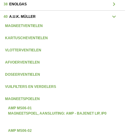
chevron_right
38
ENOLGAS
expand_more
40
A.U.K. MÜLLER
MAGNEETVENTIELEN
KARTUSCHEVENTIELEN
VLOTTERVENTIELEN
AFVOERVENTIELEN
DOSEERVENTIELEN
VUILFILTERS EN VERDELERS
MAGNEETSPOELEN
AMP MS06-01
MAGNEETSPOEL, AANSLUITING: AMP - BAJENET LIP, IP0
AMP MS06-02