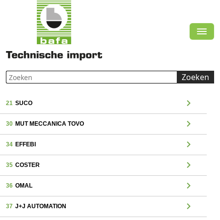
Zoeken
chevron_right
21
SUCO
chevron_right
30
MUT MECCANICA TOVO
chevron_right
34
EFFEBI
chevron_right
35
COSTER
chevron_right
36
OMAL
chevron_right
37
J+J AUTOMATION