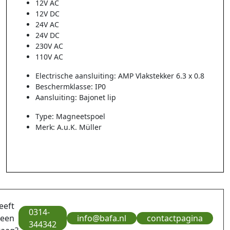
12V AC
12V DC
24V AC
24V DC
230V AC
110V AC
Electrische aansluiting: AMP Vlakstekker 6.3 x 0.8
Beschermklasse: IP0
Aansluiting: Bajonet lip
Type: Magneetspoel
Merk: A.u.K. Müller
eeft
0314-
 een
info@bafa.nl
contactpagina
344342