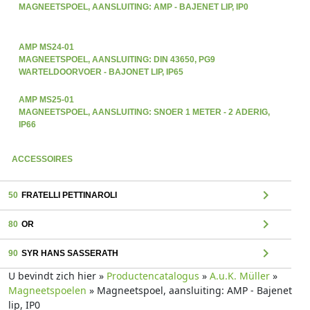
MAGNEETSPOEL, AANSLUITING: AMP - BAJENET LIP, IP0
AMP MS24-01
MAGNEETSPOEL, AANSLUITING: DIN 43650, PG9
WARTELDOORVOER - BAJONET LIP, IP65
AMP MS25-01
MAGNEETSPOEL, AANSLUITING: SNOER 1 METER - 2 ADERIG,
IP66
ACCESSOIRES
chevron_right
50
FRATELLI PETTINAROLI
chevron_right
80
OR
chevron_right
90
SYR HANS SASSERATH
U bevindt zich hier »
Productencatalogus
»
A.u.K. Müller
»
Magneetspoelen
» Magneetspoel, aansluiting: AMP - Bajenet
lip, IP0