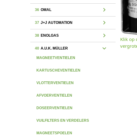
chevron_right
36
OMAL
chevron_right
37
J+J AUTOMATION
chevron_right
38
ENOLGAS
Klik op
vergrot
expand_more
40
A.U.K. MÜLLER
MAGNEETVENTIELEN
KARTUSCHEVENTIELEN
VLOTTERVENTIELEN
AFVOERVENTIELEN
DOSEERVENTIELEN
VUILFILTERS EN VERDELERS
MAGNEETSPOELEN