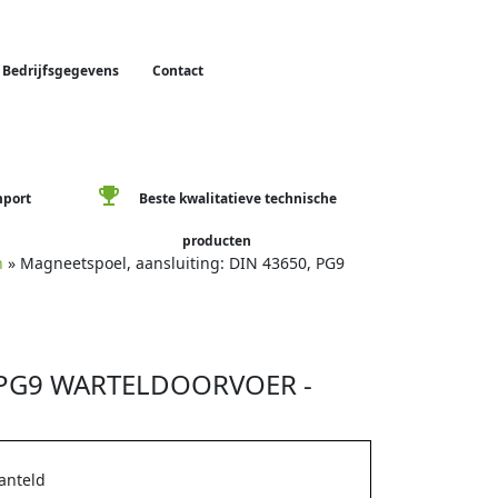
Bedrijfsgegevens
Contact
emoji_events
mport
Beste kwalitatieve technische
producten
n
» Magneetspoel, aansluiting: DIN 43650, PG9
 PG9 WARTELDOORVOER -
anteld