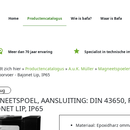
Home
Productencatalogus
Wie is bafa?
Waar is Bafa
e_premium
star
Meer dan 70 jaar ervaring
Specialist in technische i
t zich hier »
Productencatalogus
»
A.u.K. Müller
»
Magneetspoele
orvoer - Bajonet Lip, IP65
rug
EETSPOEL, AANSLUITING: DIN 43650,
NET LIP, IP65
Materiaal: Epoxidharz omm