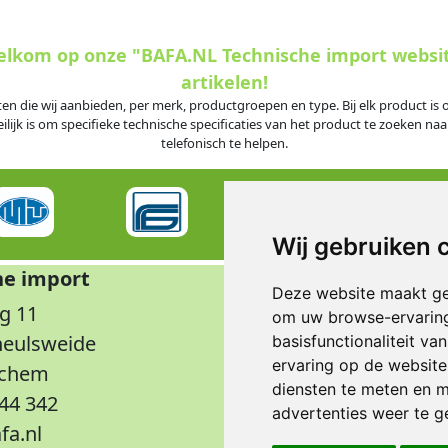
welkom op onze "BAFA.NL Technische import websi
artikelen!
ten die wij aanbieden, per merk, productgroepen en type. Bij elk product i
jk is om specifieke technische specificaties van het product te zoeken naar
telefonisch te helpen.
Wij gebruiken 
he import
Op
Deze website maakt ge
g 11
Maandag t/m don
om uw browse-ervaring
rheulsweide
Vrijdag
basisfunctionaliteit v
ervaring op de website
nchem
Wee
diensten te meten en m
344 342
advertenties weer te ge
fa.nl