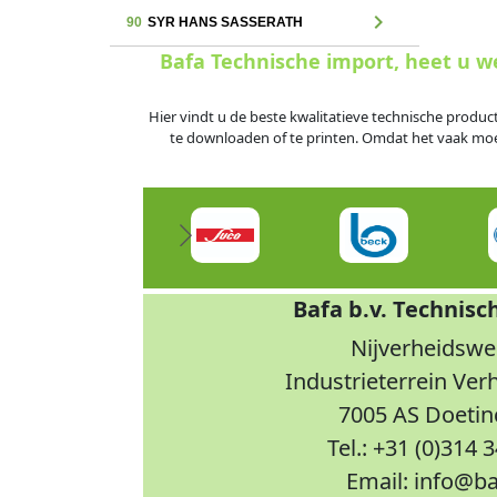
chevron_right
90
SYR HANS SASSERATH
Bafa Technische import, heet u 
Hier vindt u de beste kwalitatieve technische produc
te downloaden of te printen. Omdat het vaak moeili
Bafa b.v. Technisc
Nijverheidswe
Industrieterrein Ve
7005 AS Doeti
Tel.: +31 (0)314 
Email: info@ba