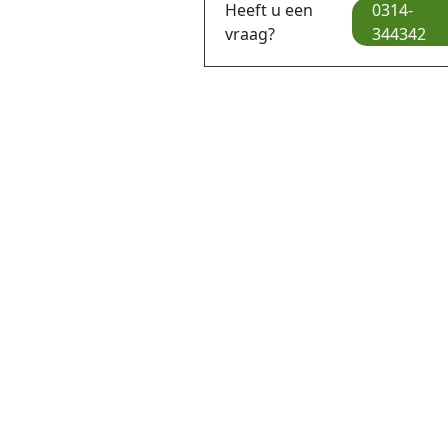
Heeft u een
0314-
vraag?
344342