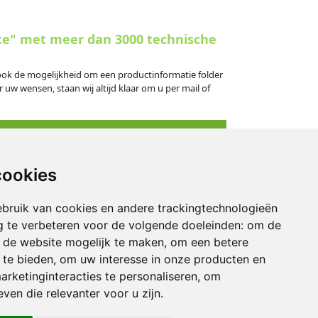
te" met meer dan 3000 technische
s ook de mogelijkheid om een productinformatie folder
 uw wensen, staan wij altijd klaar om u per mail of
cookies
eningstijden
bruik van cookies en andere trackingtechnologieën
derdag: 09.00 - 16.30 uur
 te verbeteren voor de volgende doeleinden:
om de
: 09.00 - 14.30 uur
an de website mogelijk te maken
,
om een betere
 te bieden
,
om uw interesse in onze producten en
kend: gesloten
arketinginteracties te personaliseren
,
om
ven die relevanter voor u zijn
.