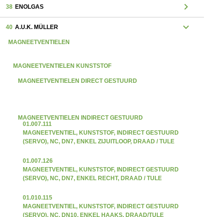
chevron_right
38
ENOLGAS
expand_more
40
A.U.K. MÜLLER
MAGNEETVENTIELEN
MAGNEETVENTIELEN KUNSTSTOF
MAGNEETVENTIELEN DIRECT GESTUURD
MAGNEETVENTIELEN INDIRECT GESTUURD
01.007.111
MAGNEETVENTIEL, KUNSTSTOF, INDIRECT GESTUURD
(SERVO), NC, DN7, ENKEL ZIJUITLOOP, DRAAD / TULE
01.007.126
MAGNEETVENTIEL, KUNSTSTOF, INDIRECT GESTUURD
(SERVO), NC, DN7, ENKEL RECHT, DRAAD / TULE
01.010.115
MAGNEETVENTIEL, KUNSTSTOF, INDIRECT GESTUURD
(SERVO), NC, DN10, ENKEL HAAKS, DRAAD/TULE