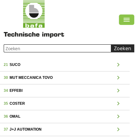
Zoeken
chevron_right
21
SUCO
chevron_right
30
MUT MECCANICA TOVO
chevron_right
34
EFFEBI
chevron_right
35
COSTER
chevron_right
36
OMAL
chevron_right
37
J+J AUTOMATION