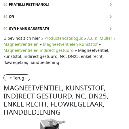
chevron_right
50
FRATELLI PETTINAROLI
chevron_right
80
OR
chevron_right
90
SYR HANS SASSERATH
U bevindt zich hier »
Productencatalogus
»
A.u.K. Müller
»
Magneetventielen
»
Magneetventielen Kunststof
»
Magneetventielen indirect gestuurd
» Magneetventiel,
kunststof, indirect gestuurd, NC, DN25, enkel recht,
flowregelaar, handbediening
« Terug
MAGNEETVENTIEL, KUNSTSTOF,
INDIRECT GESTUURD, NC, DN25,
ENKEL RECHT, FLOWREGELAAR,
HANDBEDIENING