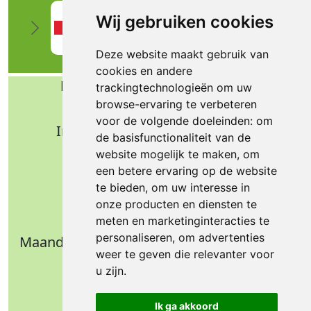
Wij gebruiken cookies
Deze website maakt gebruik van
cookies en andere
Bafa b.v. Technische import
trackingtechnologieën om uw
browse-ervaring te verbeteren
Nijverheidsweg 11
voor de volgende doeleinden:
om
Industrieterrein Verheulsweide
de basisfunctionaliteit van de
7005 AS Doetinchem
website mogelijk te maken
,
om
Tel.: +31 (0)314 344 342
een betere ervaring op de website
te bieden
,
om uw interesse in
Email: info@bafa.nl
onze producten en diensten te
Openingstijden
meten en marketinginteracties te
personaliseren
,
om advertenties
Maandag t/m donderdag: 09.00 - 16.30 uur
weer te geven die relevanter voor
Vrijdag: 09.00 - 14.30 uur
u zijn
.
Weekend: gesloten
Ik ga akkoord