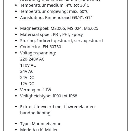
Temperatuur medium: 4°C tot 30°C
Temperatuur omgeving: max. 60°C
Aansluiting: Binnendraad G3/4", G1"
Magneetspoel: MS.006, MS.024, MS.025
Materiaal spoel: PBT, PET, Epoxy
Sturing: Indirect gestuurd, servogestuurd
Connector: EN 60730
Voltage/spanning:
220-240V AC
110V AC
24V AC
24V DC
12V DC
Vermogen: 11W
Veiligheidstype: IP00 tot IP68
Extra: Uitgevoerd met flowregelaar en
handbediening
Type: Magneetventiel
Merk: A.u.K. Müller