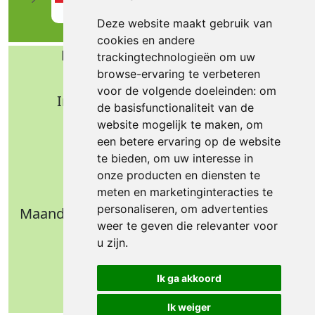
Deze website maakt gebruik van
cookies en andere
Bafa b.v. Technische import
trackingtechnologieën om uw
browse-ervaring te verbeteren
Nijverheidsweg 11
voor de volgende doeleinden:
om
Industrieterrein Verheulsweide
de basisfunctionaliteit van de
7005 AS Doetinchem
website mogelijk te maken
,
om
Tel.: +31 (0)314 344 342
een betere ervaring op de website
te bieden
,
om uw interesse in
Email: info@bafa.nl
onze producten en diensten te
Openingstijden
meten en marketinginteracties te
personaliseren
,
om advertenties
Maandag t/m donderdag: 09.00 - 16.30 uur
weer te geven die relevanter voor
Vrijdag: 09.00 - 14.30 uur
u zijn
.
Weekend: gesloten
Ik ga akkoord
Ik weiger