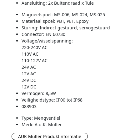
Aansluiting: 2x Buitendraad x Tule
Magneetspoel: MS.006, MS.024, MS.025
Materiaal spoel: PBT, PET, Epoxy
Sturing: Indirect gestuurd, servogestuurd
Connector: EN 60730
Voltage/wisselspanning:
220-240V AC
110V AC
110-127V AC
24V AC
12V AC
24V DC
12V DC
Vermogen: 8,5W
Veiligheidstype: IP00 tot IP68
083903
Type: Mengventiel
Merk: A.u.K. Müller
AUK Muller Produktinformatie