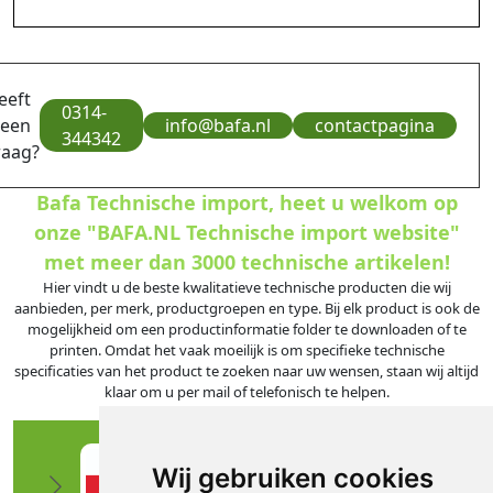
eeft
0314-
 een
info@bafa.nl
contactpagina
344342
raag?
Bafa Technische import, heet u welkom op
onze "BAFA.NL Technische import website"
met meer dan 3000 technische artikelen!
Hier vindt u de beste kwalitatieve technische producten die wij
aanbieden, per merk, productgroepen en type. Bij elk product is ook de
mogelijkheid om een productinformatie folder te downloaden of te
printen. Omdat het vaak moeilijk is om specifieke technische
specificaties van het product te zoeken naar uw wensen, staan wij altijd
klaar om u per mail of telefonisch te helpen.
Wij gebruiken cookies