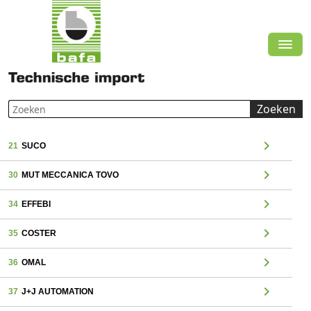
Zoeken
chevron_right
21
SUCO
chevron_right
30
MUT MECCANICA TOVO
chevron_right
34
EFFEBI
chevron_right
35
COSTER
chevron_right
36
OMAL
chevron_right
37
J+J AUTOMATION