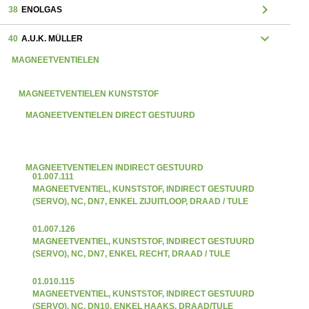
chevron_right
38
ENOLGAS
expand_more
40
A.U.K. MÜLLER
MAGNEETVENTIELEN
MAGNEETVENTIELEN KUNSTSTOF
MAGNEETVENTIELEN DIRECT GESTUURD
MAGNEETVENTIELEN INDIRECT GESTUURD
01.007.111
MAGNEETVENTIEL, KUNSTSTOF, INDIRECT GESTUURD
(SERVO), NC, DN7, ENKEL ZIJUITLOOP, DRAAD / TULE
01.007.126
MAGNEETVENTIEL, KUNSTSTOF, INDIRECT GESTUURD
(SERVO), NC, DN7, ENKEL RECHT, DRAAD / TULE
01.010.115
MAGNEETVENTIEL, KUNSTSTOF, INDIRECT GESTUURD
(SERVO), NC, DN10, ENKEL HAAKS, DRAAD/TULE