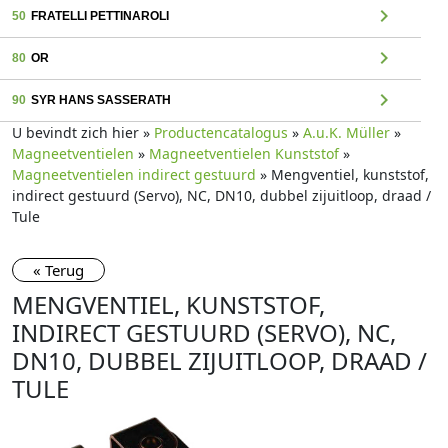
chevron_right
50
FRATELLI PETTINAROLI
chevron_right
80
OR
chevron_right
90
SYR HANS SASSERATH
U bevindt zich hier »
Productencatalogus
»
A.u.K. Müller
»
Magneetventielen
»
Magneetventielen Kunststof
»
Magneetventielen indirect gestuurd
» Mengventiel, kunststof,
indirect gestuurd (Servo), NC, DN10, dubbel zijuitloop, draad /
Tule
« Terug
MENGVENTIEL, KUNSTSTOF,
INDIRECT GESTUURD (SERVO), NC,
DN10, DUBBEL ZIJUITLOOP, DRAAD /
TULE