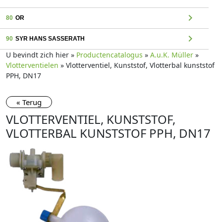
chevron_right
80
OR
chevron_right
90
SYR HANS SASSERATH
U bevindt zich hier »
Productencatalogus
»
A.u.K. Müller
»
Vlotterventielen
» Vlotterventiel, Kunststof, Vlotterbal kunststof
PPH, DN17
« Terug
VLOTTERVENTIEL, KUNSTSTOF,
VLOTTERBAL KUNSTSTOF PPH, DN17