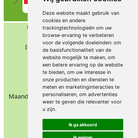
Deze website maakt gebruik van
cookies en andere
Bafa b.v. Technische import
trackingtechnologieën om uw
browse-ervaring te verbeteren
Nijverheidsweg 11
voor de volgende doeleinden:
om
Industrieterrein Verheulsweide
de basisfunctionaliteit van de
7005 AS Doetinchem
website mogelijk te maken
,
om
Tel.: +31 (0)314 344 342
een betere ervaring op de website
te bieden
,
om uw interesse in
Email: info@bafa.nl
onze producten en diensten te
Openingstijden
meten en marketinginteracties te
personaliseren
,
om advertenties
Maandag t/m donderdag: 09.00 - 16.30 uur
weer te geven die relevanter voor
Vrijdag: 09.00 - 14.30 uur
u zijn
.
Weekend: gesloten
Ik ga akkoord
Ik weiger