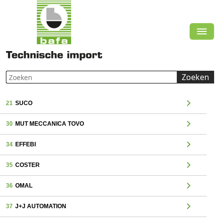
Zoeken
chevron_right
21
SUCO
chevron_right
30
MUT MECCANICA TOVO
chevron_right
34
EFFEBI
chevron_right
35
COSTER
chevron_right
36
OMAL
chevron_right
37
J+J AUTOMATION