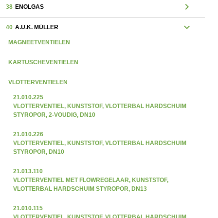
chevron_right
38
ENOLGAS
expand_more
40
A.U.K. MÜLLER
MAGNEETVENTIELEN
KARTUSCHEVENTIELEN
VLOTTERVENTIELEN
21.010.225
VLOTTERVENTIEL, KUNSTSTOF, VLOTTERBAL HARDSCHUIM
STYROPOR, 2-VOUDIG, DN10
21.010.226
VLOTTERVENTIEL, KUNSTSTOF, VLOTTERBAL HARDSCHUIM
STYROPOR, DN10
21.013.110
VLOTTERVENTIEL MET FLOWREGELAAR, KUNSTSTOF,
VLOTTERBAL HARDSCHUIM STYROPOR, DN13
21.010.115
VLOTTERVENTIEL, KUNSTSTOF, VLOTTERBAL HARDSCHUIM