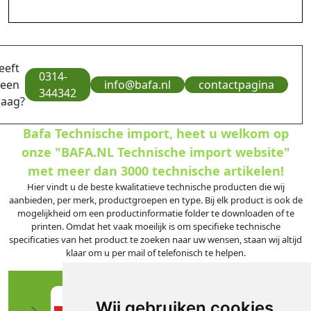
eeft
0314-
 een
info@bafa.nl
contactpagina
344342
raag?
Bafa Technische import, heet u welkom op
onze "BAFA.NL Technische import website"
met meer dan 3000 technische artikelen!
Hier vindt u de beste kwalitatieve technische producten die wij
aanbieden, per merk, productgroepen en type. Bij elk product is ook de
mogelijkheid om een productinformatie folder te downloaden of te
printen. Omdat het vaak moeilijk is om specifieke technische
specificaties van het product te zoeken naar uw wensen, staan wij altijd
klaar om u per mail of telefonisch te helpen.
Wij gebruiken cookies