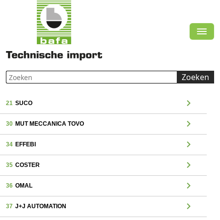
Zoeken
chevron_right
21
SUCO
chevron_right
30
MUT MECCANICA TOVO
chevron_right
34
EFFEBI
chevron_right
35
COSTER
chevron_right
36
OMAL
chevron_right
37
J+J AUTOMATION