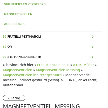
VUILFILTERS EN VERDELERS
MAGNEETSPOELEN
ACCESSOIRES
chevron_right
50
FRATELLI PETTINAROLI
chevron_right
80
OR
chevron_right
90
SYR HANS SASSERATH
U bevindt zich hier »
Productencatalogus
»
A.u.K. Müller
»
Magneetventielen
»
Magneetventielen Messing
»
Magneetventielen indirect gestuurd
» Magneetventiel,
messing, indirect gestuurd (Servo), NC, DN10, enkel recht,
buitendraad
« Terug
MAGNEETVENTIEL, MESSING,