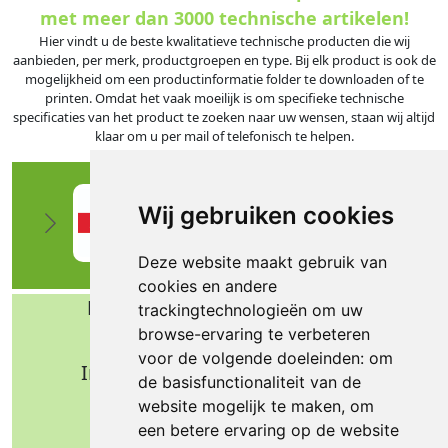
met meer dan 3000 technische artikelen!
Hier vindt u de beste kwalitatieve technische producten die wij
aanbieden, per merk, productgroepen en type. Bij elk product is ook de
mogelijkheid om een productinformatie folder te downloaden of te
printen. Omdat het vaak moeilijk is om specifieke technische
specificaties van het product te zoeken naar uw wensen, staan wij altijd
klaar om u per mail of telefonisch te helpen.
Wij gebruiken cookies
Deze website maakt gebruik van
cookies en andere
Bafa b.v. Technische import
trackingtechnologieën om uw
browse-ervaring te verbeteren
Nijverheidsweg 11
voor de volgende doeleinden:
om
Industrieterrein Verheulsweide
de basisfunctionaliteit van de
7005 AS Doetinchem
website mogelijk te maken
,
om
Tel.: +31 (0)314 344 342
een betere ervaring op de website