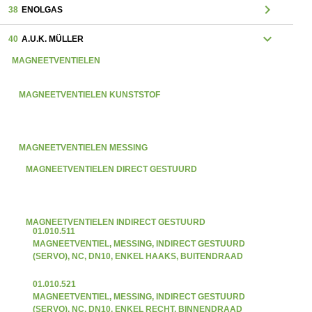
chevron_right
38
ENOLGAS
expand_more
40
A.U.K. MÜLLER
MAGNEETVENTIELEN
MAGNEETVENTIELEN KUNSTSTOF
MAGNEETVENTIELEN MESSING
MAGNEETVENTIELEN DIRECT GESTUURD
MAGNEETVENTIELEN INDIRECT GESTUURD
01.010.511
MAGNEETVENTIEL, MESSING, INDIRECT GESTUURD
(SERVO), NC, DN10, ENKEL HAAKS, BUITENDRAAD
01.010.521
MAGNEETVENTIEL, MESSING, INDIRECT GESTUURD
(SERVO), NC, DN10, ENKEL RECHT, BINNENDRAAD