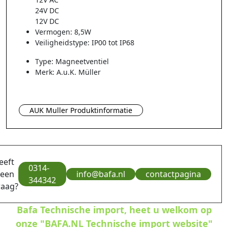
24V DC
12V DC
Vermogen: 8,5W
Veiligheidstype: IP00 tot IP68
Type: Magneetventiel
Merk: A.u.K. Müller
AUK Muller Produktinformatie
eeft
0314-
 een
info@bafa.nl
contactpagina
344342
raag?
Bafa Technische import, heet u welkom op
onze "BAFA.NL Technische import website"